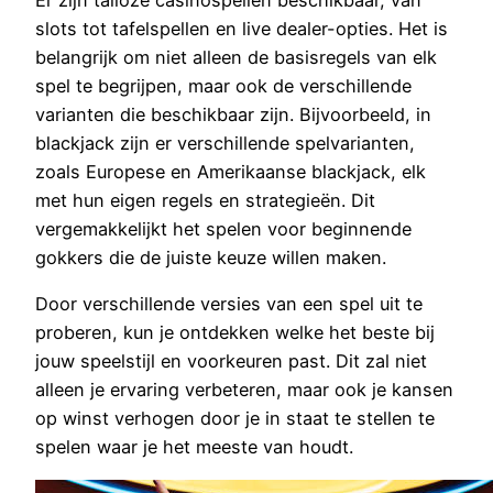
Er zijn talloze casinospellen beschikbaar, van
slots tot tafelspellen en live dealer-opties. Het is
belangrijk om niet alleen de basisregels van elk
spel te begrijpen, maar ook de verschillende
varianten die beschikbaar zijn. Bijvoorbeeld, in
blackjack zijn er verschillende spelvarianten,
zoals Europese en Amerikaanse blackjack, elk
met hun eigen regels en strategieën. Dit
vergemakkelijkt het spelen voor beginnende
gokkers die de juiste keuze willen maken.
Door verschillende versies van een spel uit te
proberen, kun je ontdekken welke het beste bij
jouw speelstijl en voorkeuren past. Dit zal niet
alleen je ervaring verbeteren, maar ook je kansen
op winst verhogen door je in staat te stellen te
spelen waar je het meeste van houdt.