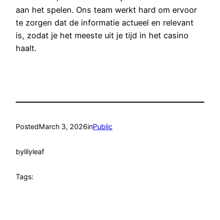
aan het spelen. Ons team werkt hard om ervoor
te zorgen dat de informatie actueel en relevant
is, zodat je het meeste uit je tijd in het casino
haalt.
Posted
March 3, 2026
in
Public
by
lilyleaf
Tags: