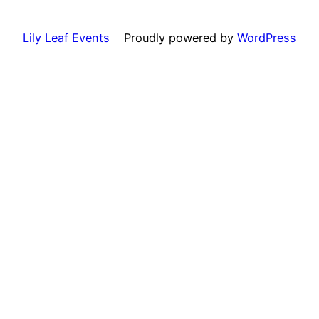
Lily Leaf Events
Proudly powered by
WordPress