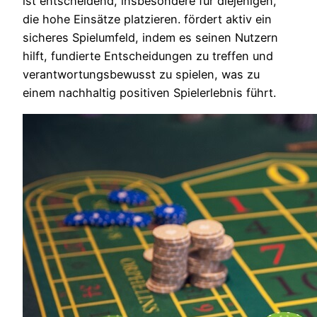
ist entscheidend, insbesondere für diejenigen,
die hohe Einsätze platzieren. fördert aktiv ein
sicheres Spielumfeld, indem es seinen Nutzern
hilft, fundierte Entscheidungen zu treffen und
verantwortungsbewusst zu spielen, was zu
einem nachhaltig positiven Spielerlebnis führt.