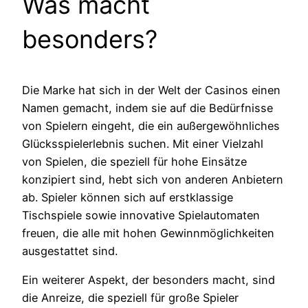
Was macht
besonders?
Die Marke hat sich in der Welt der Casinos einen
Namen gemacht, indem sie auf die Bedürfnisse
von Spielern eingeht, die ein außergewöhnliches
Glücksspielerlebnis suchen. Mit einer Vielzahl
von Spielen, die speziell für hohe Einsätze
konzipiert sind, hebt sich von anderen Anbietern
ab. Spieler können sich auf erstklassige
Tischspiele sowie innovative Spielautomaten
freuen, die alle mit hohen Gewinnmöglichkeiten
ausgestattet sind.
Ein weiterer Aspekt, der besonders macht, sind
die Anreize, die speziell für große Spieler