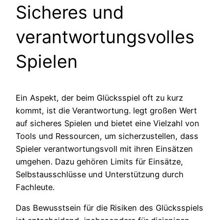
Sicheres und
verantwortungsvolles
Spielen
Ein Aspekt, der beim Glücksspiel oft zu kurz
kommt, ist die Verantwortung. legt großen Wert
auf sicheres Spielen und bietet eine Vielzahl von
Tools und Ressourcen, um sicherzustellen, dass
Spieler verantwortungsvoll mit ihren Einsätzen
umgehen. Dazu gehören Limits für Einsätze,
Selbstausschlüsse und Unterstützung durch
Fachleute.
Das Bewusstsein für die Risiken des Glücksspiels