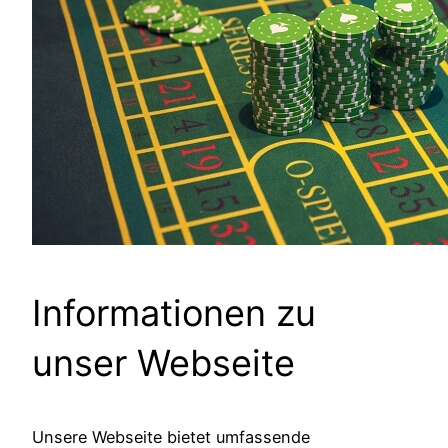
Informationen zu
unser Webseite
Unsere Webseite bietet umfassende