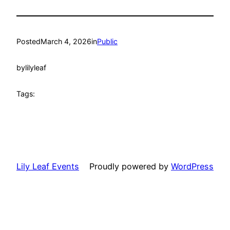
Posted
March 4, 2026
in
Public
by
lilyleaf
Tags:
Lily Leaf Events
Proudly powered by
WordPress