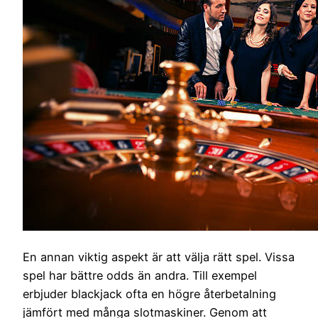
En annan viktig aspekt är att välja rätt spel. Vissa
spel har bättre odds än andra. Till exempel
erbjuder blackjack ofta en högre återbetalning
jämfört med många slotmaskiner. Genom att