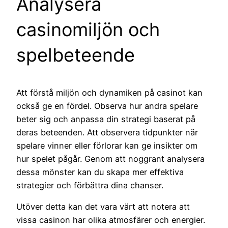
Analysera
casinomiljön och
spelbeteende
Att förstå miljön och dynamiken på casinot kan
också ge en fördel. Observa hur andra spelare
beter sig och anpassa din strategi baserat på
deras beteenden. Att observera tidpunkter när
spelare vinner eller förlorar kan ge insikter om
hur spelet pågår. Genom att noggrant analysera
dessa mönster kan du skapa mer effektiva
strategier och förbättra dina chanser.
Utöver detta kan det vara värt att notera att
vissa casinon har olika atmosfärer och energier.