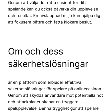
Genom att välja det rätta casinot för ditt
spelande kan du också påverka din upplevelse
och resultat. En avslappnad miljö kan hjälpa dig
att fokusera bättre och fatta klokare beslut.
Om och dess
säkerhetslösningar
är en plattform som erbjuder effektiva
säkerhetslösningar för spelare på onlinecasinon.
Genom att skydda användare mot potentiella hot
och attackplaner skapar en tryggare
spelupplevelse. Denna trygghet gör att spelare