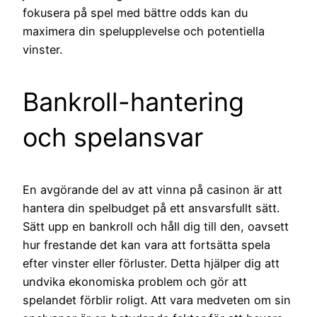
fokusera på spel med bättre odds kan du
maximera din spelupplevelse och potentiella
vinster.
Bankroll-hantering
och spelansvar
En avgörande del av att vinna på casinon är att
hantera din spelbudget på ett ansvarsfullt sätt.
Sätt upp en bankroll och håll dig till den, oavsett
hur frestande det kan vara att fortsätta spela
efter vinster eller förluster. Detta hjälper dig att
undvika ekonomiska problem och gör att
spelandet förblir roligt. Att vara medveten om sin