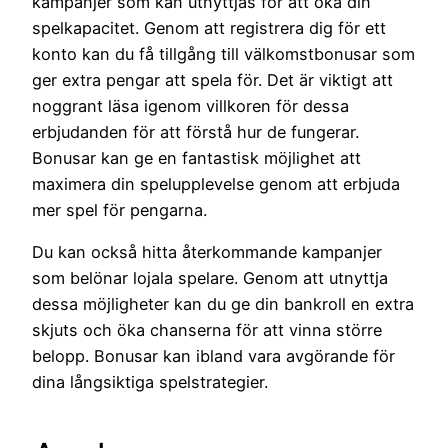
kampanjer som kan utnyttjas för att öka din
spelkapacitet. Genom att registrera dig för ett
konto kan du få tillgång till välkomstbonusar som
ger extra pengar att spela för. Det är viktigt att
noggrant läsa igenom villkoren för dessa
erbjudanden för att förstå hur de fungerar.
Bonusar kan ge en fantastisk möjlighet att
maximera din spelupplevelse genom att erbjuda
mer spel för pengarna.
Du kan också hitta återkommande kampanjer
som belönar lojala spelare. Genom att utnyttja
dessa möjligheter kan du ge din bankroll en extra
skjuts och öka chanserna för att vinna större
belopp. Bonusar kan ibland vara avgörande för
dina långsiktiga spelstrategier.