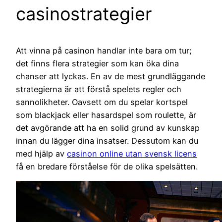
casinostrategier
Att vinna på casinon handlar inte bara om tur;
det finns flera strategier som kan öka dina
chanser att lyckas. En av de mest grundläggande
strategierna är att förstå spelets regler och
sannolikheter. Oavsett om du spelar kortspel
som blackjack eller hasardspel som roulette, är
det avgörande att ha en solid grund av kunskap
innan du lägger dina insatser. Dessutom kan du
med hjälp av
casinon online utan svensk licens
få en bredare förståelse för de olika spelsätten.