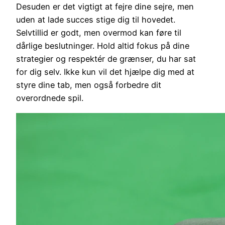
Desuden er det vigtigt at fejre dine sejre, men
uden at lade succes stige dig til hovedet.
Selvtillid er godt, men overmod kan føre til
dårlige beslutninger. Hold altid fokus på dine
strategier og respektér de grænser, du har sat
for dig selv. Ikke kun vil det hjælpe dig med at
styre dine tab, men også forbedre dit
overordnede spil.