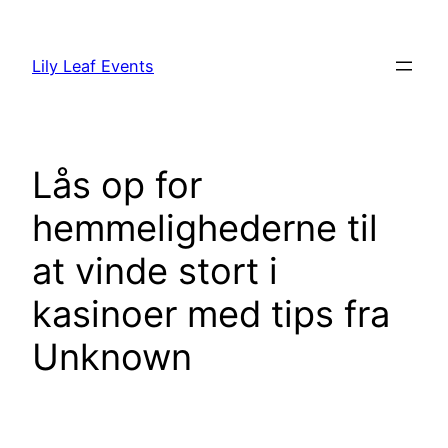
Skip
to
Lily Leaf Events
content
Lås op for
hemmelighederne til
at vinde stort i
kasinoer med tips fra
Unknown