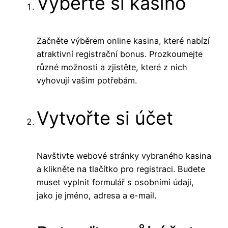
Vyberte si kasino
Začněte výběrem online kasina, které nabízí
atraktivní registrační bonus. Prozkoumejte
různé možnosti a zjistěte, které z nich
vyhovují vašim potřebám.
Vytvořte si účet
Navštivte webové stránky vybraného kasina
a klikněte na tlačítko pro registraci. Budete
muset vyplnit formulář s osobními údaji,
jako je jméno, adresa a e-mail.