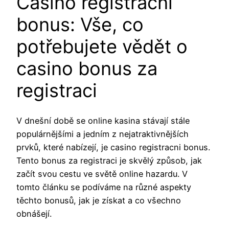
Casino registracni
bonus: Vše, co
potřebujete vědět o
casino bonus za
registraci
V dnešní době se online kasina stávají stále
populárnějšími a jedním z nejatraktivnějších
prvků, které nabízejí, je casino registracni bonus.
Tento bonus za registraci je skvělý způsob, jak
začít svou cestu ve světě online hazardu. V
tomto článku se podíváme na různé aspekty
těchto bonusů, jak je získat a co všechno
obnášejí.