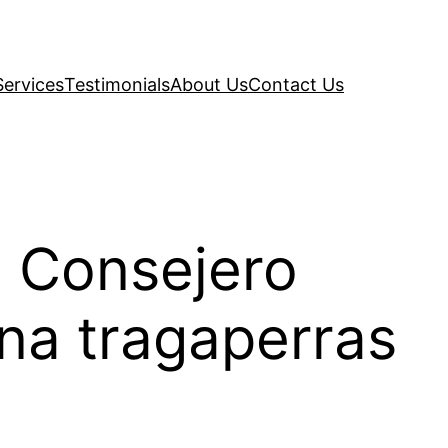
Services
Testimonials
About Us
Contact Us
: Consejero
na tragaperras