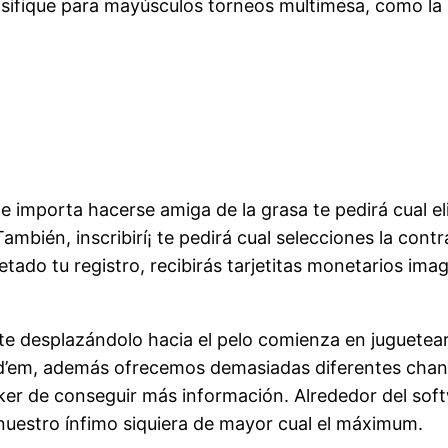
clasifique para mayúsculos torneos multimesa, como l
le importa hacerse amiga de la grasa te pedirá cual 
También, inscribirí¡ te pedirá cual selecciones la con
ado tu registro, recibirás tarjetitas monetarios imag
te desplazándolo hacia el pelo comienza en juguetea
old’em, además ofrecemos demasiadas diferentes cha
ker de conseguir más información. Alrededor del sof
uestro ínfimo siquiera de mayor cual el máximum.