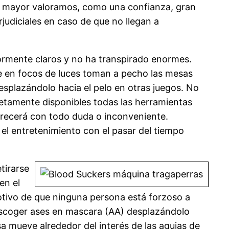
de mayor valoramos, como una confianza, gran
rjudiciales en caso de que no llegan a
ormente claros y no ha transpirado enormes.
se en focos de luces toman a pecho las mesas
splazándolo hacia el pelo en otras juegos. No
letamente disponibles todas las herramientas
vorecerá con todo duda o inconveniente.
l entretenimiento con el pasar del tiempo
tirarse
en el
motivo de que ninguna persona está forzoso a
 escoger ases en mascara (AA) desplazándolo
sa mueve alrededor del interés de las agujas de