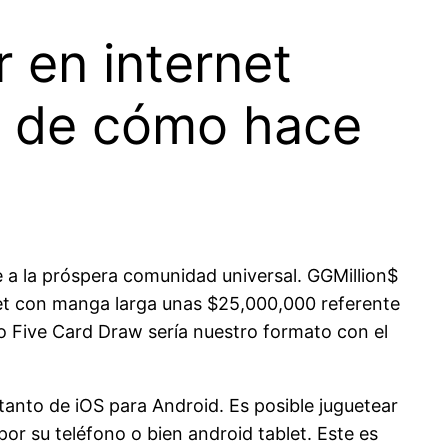
r en internet
a de cómo hace
e a la próspera comunidad universal. GGMillion$
net con manga larga unas $25,000,000 referente
ro Five Card Draw serí­a nuestro formato con el
tanto de iOS para Android. Es posible juguetear
r su teléfono o bien android tablet. Este es