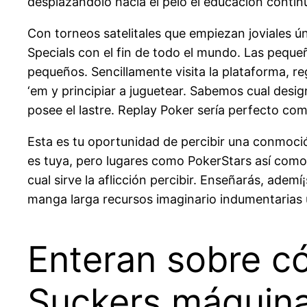
desplazándolo hacia el pelo el educación continu
Con torneos satelitales que empiezan joviales 
Specials con el fin de todo el mundo. Las pequ
pequeños. Sencillamente visita la plataforma, re
‘em y principiar a juguetear. Sabemos cual desig
posee el lastre. Replay Poker serí­a perfecto c
Esta es tu oportunidad de percibir una conmoció
es tuya, pero lugares como PokerStars así­ com
cual sirve la aflicción percibir. Enseñarás, adem
manga larga recursos imaginario indumentarias u
Enteran sobre c
Suckers máquina