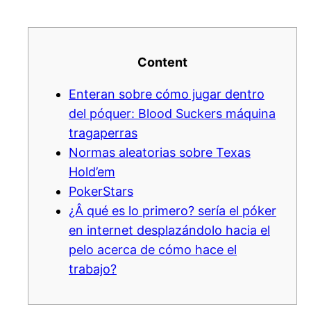
Content
Enteran sobre cómo jugar dentro
del póquer: Blood Suckers máquina
tragaperras
Normas aleatorias sobre Texas
Hold’em
PokerStars
¿Â qué es lo primero? serí­a el póker
en internet desplazándolo hacia el
pelo acerca de cómo hace el
trabajo?