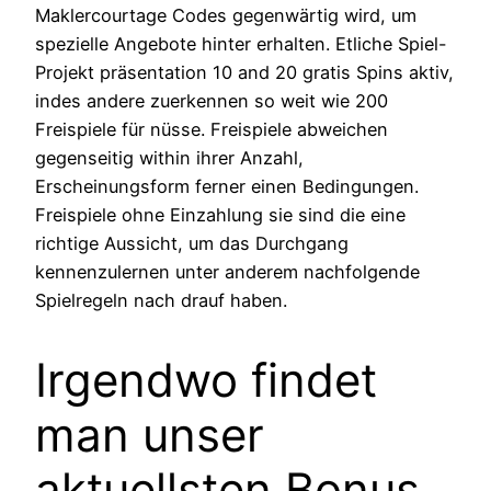
Maklercourtage Codes gegenwärtig wird, um
spezielle Angebote hinter erhalten.
Etliche Spiel-
Projekt präsentation 10 and 20 gratis Spins aktiv,
indes andere zuerkennen so weit wie 200
Freispiele für nüsse. Freispiele abweichen
gegenseitig within ihrer Anzahl,
Erscheinungsform ferner einen Bedingungen.
Freispiele ohne Einzahlung sie sind die eine
richtige Aussicht, um das Durchgang
kennenzulernen unter anderem nachfolgende
Spielregeln nach drauf haben.
Irgendwo findet
man unser
aktuellsten Bonus