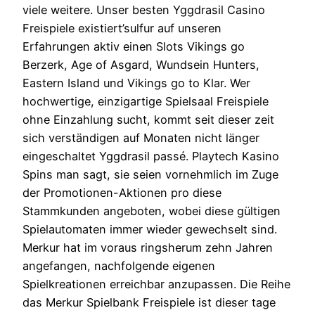
viele weitere. Unser besten Yggdrasil Casino
Freispiele existiert’sulfur auf unseren
Erfahrungen aktiv einen Slots Vikings go
Berzerk, Age of Asgard, Wundsein Hunters,
Eastern Island und Vikings go to Klar. Wer
hochwertige, einzigartige Spielsaal Freispiele
ohne Einzahlung sucht, kommt seit dieser zeit
sich verständigen auf Monaten nicht länger
eingeschaltet Yggdrasil passé. Playtech Kasino
Spins man sagt, sie seien vornehmlich im Zuge
der Promotionen-Aktionen pro diese
Stammkunden angeboten, wobei diese gültigen
Spielautomaten immer wieder gewechselt sind.
Merkur hat im voraus ringsherum zehn Jahren
angefangen, nachfolgende eigenen
Spielkreationen erreichbar anzupassen. Die Reihe
das Merkur Spielbank Freispiele ist dieser tage