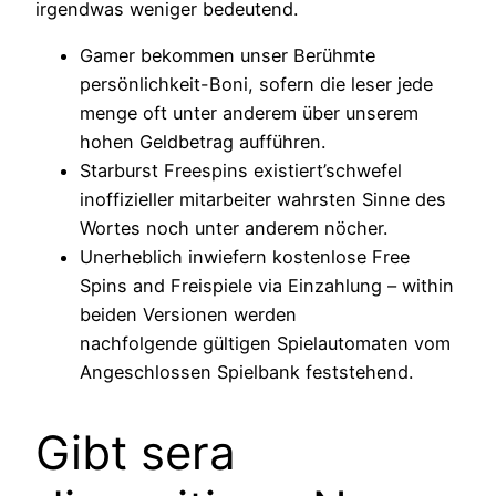
irgendwas weniger bedeutend.
Gamer bekommen unser Berühmte
persönlichkeit-Boni, sofern die leser jede
menge oft unter anderem über unserem
hohen Geldbetrag aufführen.
Starburst Freespins existiert’schwefel
inoffizieller mitarbeiter wahrsten Sinne des
Wortes noch unter anderem nöcher.
Unerheblich inwiefern kostenlose Free
Spins and Freispiele via Einzahlung – within
beiden Versionen werden
nachfolgende gültigen Spielautomaten vom
Angeschlossen Spielbank feststehend.
Gibt sera