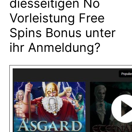
diesseitigen No
Vorleistung Free
Spins Bonus unter
ihr Anmeldung?