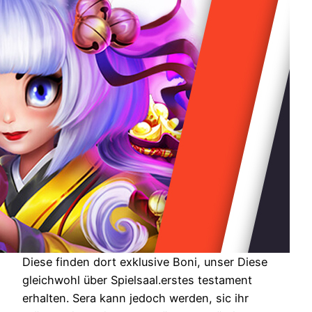
Diese finden dort exklusive Boni, unser Diese
gleichwohl über Spielsaal.erstes testament
erhalten. Sera kann jedoch werden, sic ihr