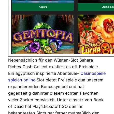
Nebensächlich für den Wüsten-Slot Sahara
Riches Cash Collect existiert es oft Freispiele.
Ein ägyptisch inspirierte Abenteuer-
Casinospiele
spielen online
Slot bietet Freispiele qua unserem
expandierenden Bonussymbol und hat
gegenseitig dahinter diesem echten Favoriten
vieler Zocker entwickelt. Unter einsatz von Book
of Dead hat Play’stickstoff GO den ihr
bekanntesten Slots gar ferner mutmaßlich den