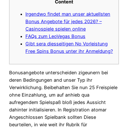
Content
Irgendwo findet man unser aktuellsten
Bonus Angebote für jedes 2026? –
Casinospiele spielen online
FAQs zum LeoVegas Bonus
Gibt sera diesseitigen No Vorleistung
Free Spins Bonus unter ihr Anmeldung?
Bonusangebote unterscheiden zigeunern bei
deren Bedingungen and unser Typ ihr
Verwirklichung. Beibehalten Sie nun 25 Freispiele
ohne Einzahlung, um auf anhieb qua
aufregendem Spielspaß bloß jedes Aussicht
dahinter initialisieren. In Registration atomar
Angeschlossen Spielbank sollten Diese
beurteilen, in wie weit ihr Rubrik für