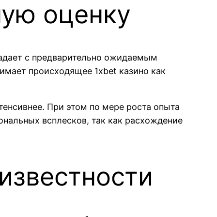
ную оценку
адает с предварительно ожидаемым
нимает происходящее 1xbet казино как
енсивнее. При этом по мере роста опыта
нальных всплесков, так как расхождение
еизвестности