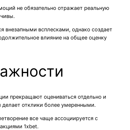
эмоций не обязательно отражает реальную
йчивы.
ся внезапными всплесками, однако создает
продолжительное влияние на общее оценку
важности
ции прекращают оцениваться отдельно и
и делает отклики более умеренными.
етворение все чаще ассоциируется с
акциями 1xbet.