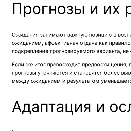
Прогнозы и их 
Ожидания занимают важную позицию в возни
ожиданием, аффективная отдача как правило
подкрепление прогнозируемого варианта, не
Если же итог превосходит предвосхищения, 
прогнозы уточняются и становятся более вы
между ожиданием и результатом уменьшаетс
Адаптация и ос