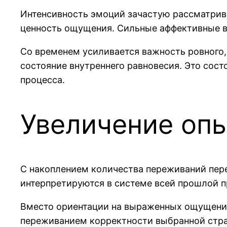
Интенсивность эмоций зачастую рассматрива
ценность ощущения. Сильные аффективные вс
Со временем усиливается важность ровного, 
состояние внутреннего равновесия. Это сост
процесса.
Увеличение опы
С накоплением количества переживаний пере
интерпретируются в системе всей прошлой п
Вместо ориентации на выраженных ощущений
переживанием корректности выбранной страт