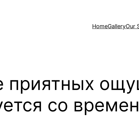
Home
Gallery
Our 
е приятных ощ
ется со време