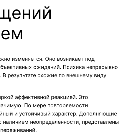
ущений
нем
жно изменяется. Оно возникает под
убъективных ожиданий. Психика непрерывно
 В результате схожие по внешнему виду
яркой аффективной реакцией. Это
значимую. По мере повторяемости
ойный и устойчивый характер. Дополняющие
 с наличием неопределенности, представлены
 переживаний.