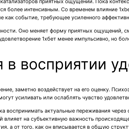
катализаторов приятных ощущений. Пока контекс
тся более интенсивным. Со временем влияние 1xb
е как событие, требующее усиленного аффективн
нности. Оно меняет форму приятных ощущений, с
удовлетворение 1хбет менее импульсивно, но бол
 в восприятии у
ение, заметно воздействует на его оценку. Псих
 могут усиливать или ослаблять чувство удовлет
а воспринимать актуальные переживания через фи
й влияет на субъективную важность происходящег
ия, а от того, как он вписывается в общую структ