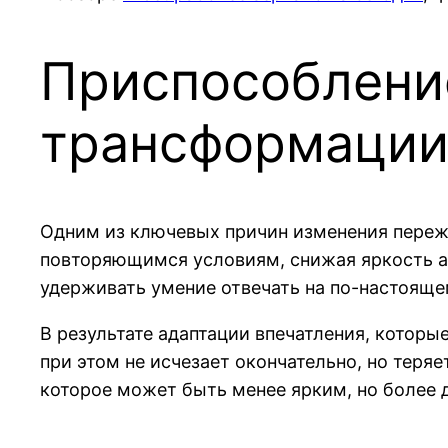
Приспособлени
трансформаци
Одним из ключевых причин изменения пережи
повторяющимся условиям, снижая яркость аф
удерживать умение отвечать на по-настоящ
В результате адаптации впечатления, котор
при этом не исчезает окончательно, но тер
которое может быть менее ярким, но более