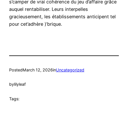
s’camper de vrai cohérence du jeu d’affaire grâce
auquel rentabiliser. Leurs interpelles
gracieusement, les établissements anticipent tel
pour cet’adhère )’brique.
Posted
March 12, 2026
in
Uncategorized
by
lilyleaf
Tags: