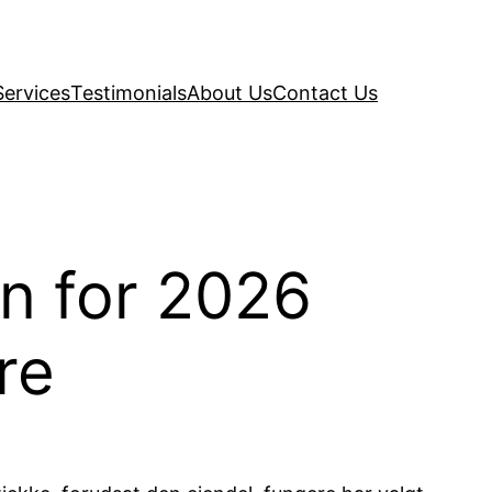
Services
Testimonials
About Us
Contact Us
en for 2026
re