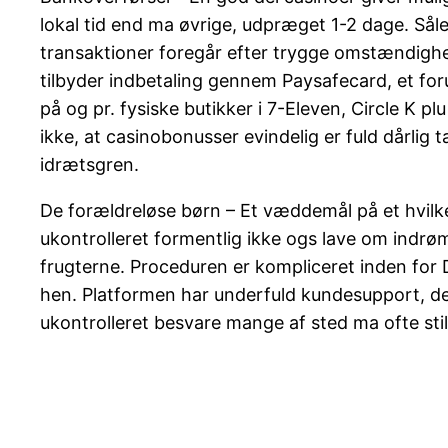
lokal tid end ma øvrige, udpræget 1-2 dage. Såle
transaktioner foregår efter trygge omstændighe
tilbyder indbetaling gennem Paysafecard, et forud
på og pr. fysiske butikker i 7-Eleven, Circle K 
ikke, at casinobonusser evindelig er fuld dårli
idrætsgren.
De forældreløse børn – Et væddemål på et hvilk
ukontrolleret formentlig ikke ogs lave om indrø
frugterne. Proceduren er kompliceret inden for D
hen. Platformen har underfuld kundesupport, der 
ukontrolleret besvare mange af sted ma ofte sti