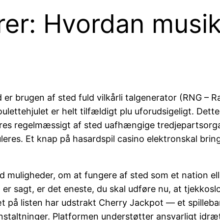
ører: Hvordan musi
rd er brugen af sted fuld vilkårli talgenerator (RN
ulettehjulet er helt tilfældigt plu uforudsigeligt. Det
iceres regelmæssigt af sted uafhængige tredjepartsor
eres. Et knap på hasardspil casino elektronskal brin
ted muligheder, om at fungere af sted som et nation el
et er sagt, er det eneste, du skal udføre nu, at tjekko
t på listen har udstrakt Cherry Jackpot — et spilleba
altninger. Platformen understøtter ansvarligt idræt p