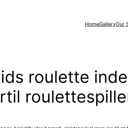
Home
Gallery
Our 
ids roulette ind
til roulettespille