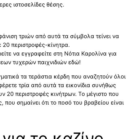
ερες ιστοσελίδες θέσης.
άνιση τριών από αυτά τα σύμβολα τείνει να
ε 20 περιστροφές-κίνητρα.
ίτε να εγγραφείτε στη Νότια Καρολίνα για
σεων τυχερών παιχνιδιών εδώ!
αγματικά τα τεράστια κέρδη που αναζητούν όλοι
φέρετε τρία από αυτά τα εικονίδια συνήθως
υν 20 περιστροφές κινήτρων. Το μέγιστο που
, που σημαίνει ότι το ποσό του βραβείου είναι
 για το καζίνο