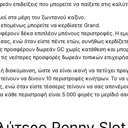
ρεάν επιδείξεις που μπορείτε να παίξετε στις καλύτ
οί στα μέρη του ζωντανού καζίνο.
επομένως μπορείτε να κερδίσετε Grand.
σφέρουν δέκα επιπλέον μπόνους περιστροφές. Η εμφ
 σας, ενώ όταν είστε πέντε ετών, συνήθως κερδίζετ
ς προσφέρουν δωρεάν GC χωρίς κατάθεση και μπορε
 τις νεότερες προσφορές δωρεάν τοπικών επιχειρή
λή διακύμανση, ώστε να είναι ικανή να πετύχει πρ
τείνουν να δίνουν 10 περιστροφές κινήτρων. Το να 
ς, ενώ όταν είστε τέσσερις τείνουν να σας απονέμο
ια κάθε περιστροφή είναι 5.000 φορές το μερίδιό σας
λύτερο Penny Slot