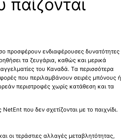
 παίζονται
τόσο προσφέρουν ενδιαφέρουσες δυνατότητες
βοηθήσει τα ζευγάρια, καθώς και μερικά
επαγγελματίες του Καναδά. Τα περισσότερα
οσφορές που περιλαμβάνουν σειρές μπόνους ή
ωρεάν περιστροφές χωρίς κατάθεση και τα
 NetEnt που δεν σχετίζονται με το παιχνίδι.
και οι τεράστιες αλλαγές μεταβλητότητας,