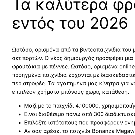
Τα καλύτερα φρ
εντός του 2026
Ωστόσο, ορισμένα από τα βιντεοπαιχνίδια το
σετ πορτών. Ο νέος δημιουργός προσφέρει μια τ
φρουτάκια με πέννες. Ωστόσο, ορισμένα onlin
προηγμένα παιχνίδια έρχονται με διασκεδαστι
περιστροφές. Τα αγαπημένα μας κίνητρα για ν
επιπλέον χρήματα μπόνους χωρίς κατάθεση.
Μαζί με το παιχνίδι 4.100000, χρησιμοποιή
Είναι διαθέσιμα πάνω από 300 διαδικτυακ
Επιλέξτε ιστότοπους που προσφέρουν ενη
Αν σας αρέσει το παιχνίδι Bonanza Megaw