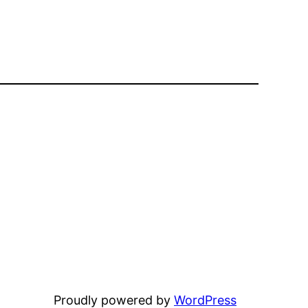
Proudly powered by
WordPress