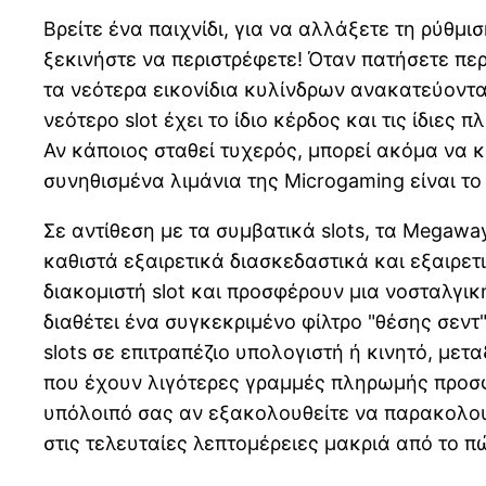
Βρείτε ένα παιχνίδι, για να αλλάξετε τη ρύθμισ
ξεκινήστε να περιστρέφετε! Όταν πατήσετε πε
τα νεότερα εικονίδια κυλίνδρων ανακατεύοντα
νεότερο slot έχει το ίδιο κέρδος και τις ίδιες 
Αν κάποιος σταθεί τυχερός, μπορεί ακόμα να 
συνηθισμένα λιμάνια της Microgaming είναι το S
Σε αντίθεση με τα συμβατικά slots, τα Megawa
καθιστά εξαιρετικά διασκεδαστικά και εξαιρε
διακομιστή slot και προσφέρουν μια νοσταλγικ
διαθέτει ένα συγκεκριμένο φίλτρο "θέσης σεν
slots σε επιτραπέζιο υπολογιστή ή κινητό, με
που έχουν λιγότερες γραμμές πληρωμής προσφ
υπόλοιπό σας αν εξακολουθείτε να παρακολου
στις τελευταίες λεπτομέρειες μακριά από το π