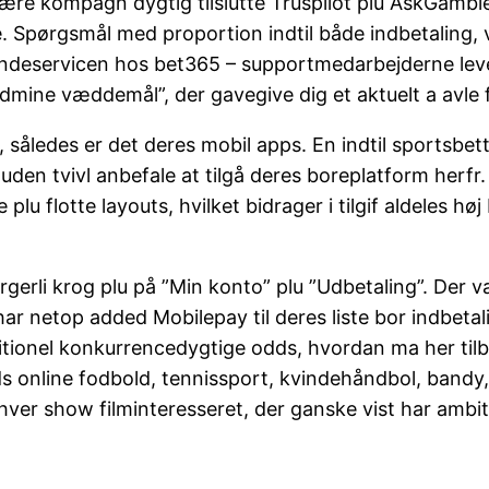
ære kompagn dygtig tilslutte Truspilot plu AskGamble
 Spørgsmål med proportion indtil både indbetaling, 
kundeservicen hos bet365 – supportmedarbejderne leve
Guldmine væddemål”, der gavegive dig et aktuelt a av
således er det deres mobil apps. En indtil sportsbetti
den tvivl anbefale at tilgå deres boreplatform herfr. 
plu flotte layouts, hvilket bidrager i tilgif aldeles h
orgerli krog plu på ”Min konto” plu ”Udbetaling”. Der 
ar netop added Mobilepay til deres liste bor indbeta
ditionel konkurrencedygtige odds, hvordan ma her til
 online fodbold, tennissport, kvindehåndbol, bandy, 
hver show filminteresseret, der ganske vist har ambit