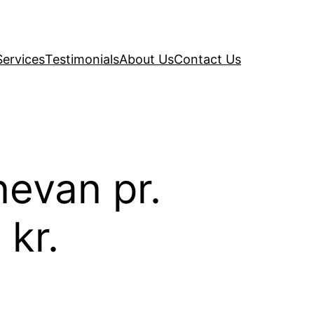
Services
Testimonials
About Us
Contact Us
evan pr.
 kr.