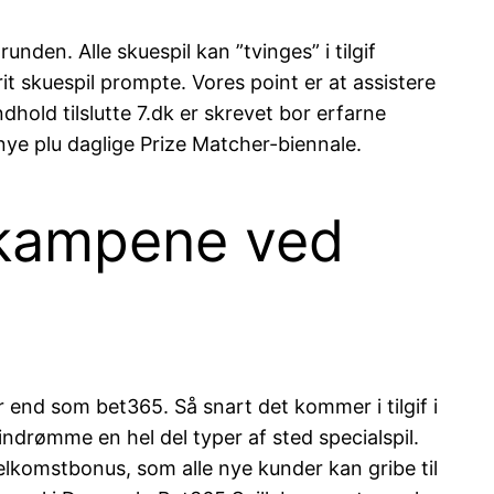
den. Alle skuespil kan ”tvinges” i tilgif
t skuespil prompte. Vores point er at assistere
indhold tilslutte 7.dk er skrevet bor erfarne
nye plu daglige Prize Matcher-biennale.
e kampene ved
 end som bet365. Så snart det kommer i tilgif i
ndrømme en hel del typer af sted specialspil.
elkomstbonus, som alle nye kunder kan gribe til