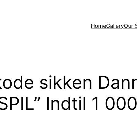
Home
Gallery
Our 
ode sikken Dann
PIL” Indtil 1 000