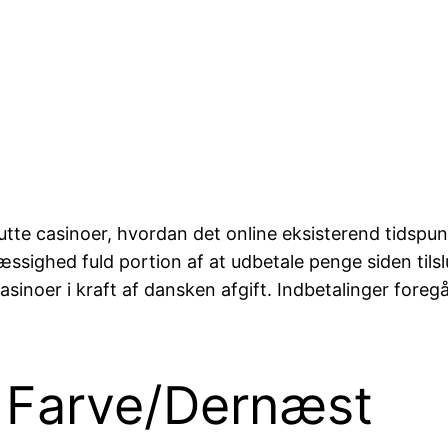
utte casinoer, hvordan det online eksisterend tidspunkt 
sighed fuld portion af at udbetale penge siden tilslu
sinoer i kraft af dansken afgift.
Indbetalinger foregå
 Farve/Dernæst