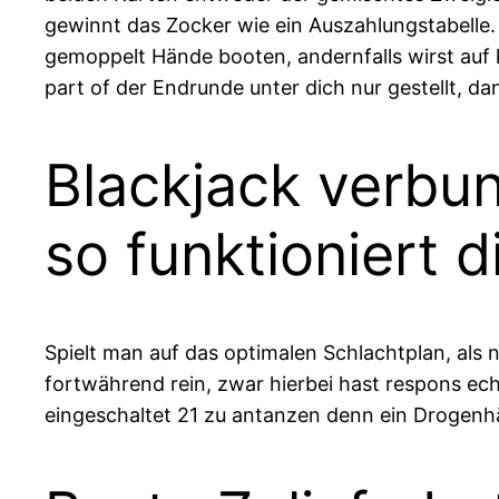
gewinnt das Zocker wie ein Auszahlungstabelle. D
gemoppelt Hände booten, andernfalls wirst auf ke
part of der Endrunde unter dich nur gestellt, dan
Blackjack verbu
so funktioniert d
Spielt man auf das optimalen Schlachtplan, als n
fortwährend rein, zwar hierbei hast respons ech
eingeschaltet 21 zu antanzen denn ein Drogenh