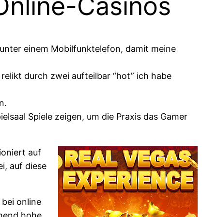
-Online-Casinos
 unter einem Mobilfunktelefon, damit meine
elikt durch zwei aufteilbar “hot” ich habe
n.
elsaal Spiele zeigen, um die Praxis das Gamer
oniert auf
i, auf diese
bei online
chend hohe