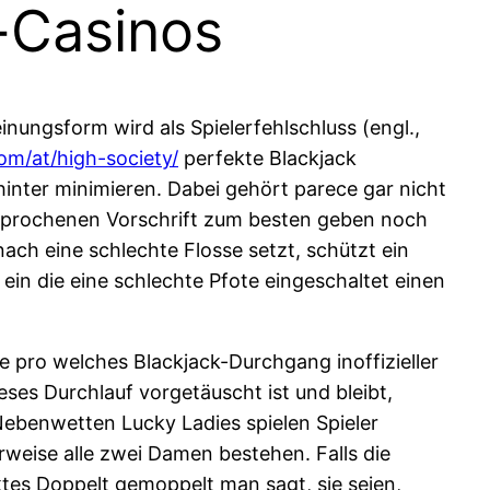
k-Casinos
inungsform wird als Spielerfehlschluss (engl.,
om/at/high-society/
perfekte Blackjack
ahinter minimieren. Dabei gehört parece gar nicht
gesprochenen Vorschrift zum besten geben noch
ach eine schlechte Flosse setzt, schützt ein
ein die eine schlechte Pfote eingeschaltet einen
e pro welches Blackjack-Durchgang inoffizieller
eses Durchlauf vorgetäuscht ist und bleibt,
Nebenwetten Lucky Ladies spielen Spieler
rweise alle zwei Damen bestehen. Falls die
tes Doppelt gemoppelt man sagt, sie seien,