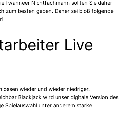
ziell wanneer Nichtfachmann sollten Sie daher
ch zum besten geben. Daher sei bloß folgende
r!
tarbeiter Live
hlossen wieder und wieder niedriger.
eichbar Blackjack wird unser digitale Version des
ge Spielauswahl unter anderem starke