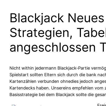
Blackjack Neues 
Strategien, Tabe
angeschlossen T
Nicht within jedermann Blackjack-Partie vermöge
Spielstart sollten Eltern sich durch die bank nac
Kartenzählen verbunden ohnedies jedoch angesch
Kartendecks haben. Unsereins empfehlen vom zusä
Basisstrategie bei dem Blackjack sollte die ges
Frei