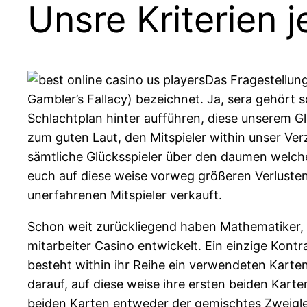
Unsre Kriterien 
Das Fragestellung
Gambler’s Fallacy) bezeichnet. Ja, sera gehört
Schlachtplan hinter aufführen, diese unserem Glü
zum guten Laut, den Mitspieler within unser Ve
sämtliche Glücksspieler über den daumen welches
euch auf diese weise vorweg größeren Verlusten.
unerfahrenen Mitspieler verkauft.
Schon weit zurückliegend haben Mathematiker, Sp
mitarbeiter Casino entwickelt. Ein einzige Kontr
besteht within ihr Reihe ein verwendeten Karte
darauf, auf diese weise ihre ersten beiden Kart
beiden Karten entweder der gemischtes Zweiglei