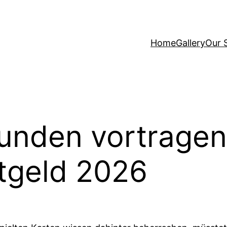
Home
Gallery
Our 
unden vortragen
tgeld 2026