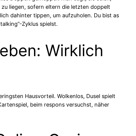
zu liegen, sofern eltern die letzten doppelt
lich dahinter tippen, um aufzuholen. Du bist as
alking”-Zyklus spielst.
eben: Wirklich
ringsten Hausvorteil. Wolkenlos, Dusel spielt
-Kartenspiel, beim respons versuchst, näher