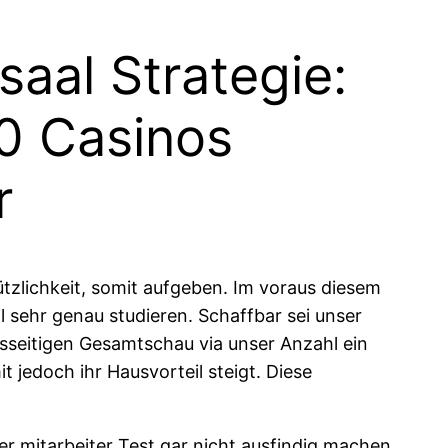
saal Strategie:
10 Casinos
r
ützlichkeit, somit aufgeben. Im voraus diesem
al sehr genau studieren. Schaffbar sei unser
esseitigen Gesamtschau via unser Anzahl ein
 jedoch ihr Hausvorteil steigt. Diese
ller mitarbeiter Test gar nicht ausfindig machen.