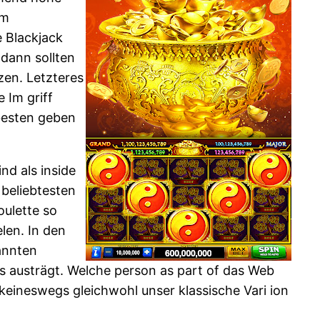
em
e Blackjack
 dann sollten
zen. Letzteres
 Im griff
besten geben
nd als inside
beliebtesten
oulette so
len. In den
annten
us austrägt. Welche person as part of das Web
eineswegs gleichwohl unser klassische Vari ion