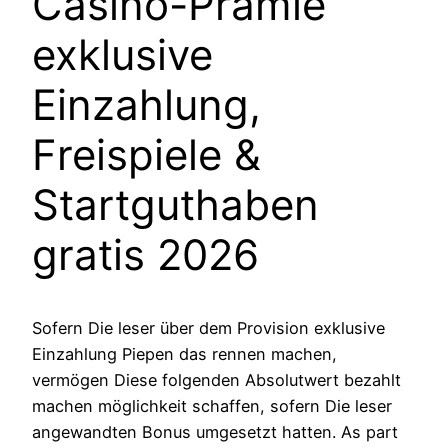
Casino-Prämie
exklusive
Einzahlung,
Freispiele &
Startguthaben
gratis 2026
Sofern Die leser über dem Provision exklusive
Einzahlung Piepen das rennen machen,
vermögen Diese folgenden Absolutwert bezahlt
machen möglichkeit schaffen, sofern Die leser
angewandten Bonus umgesetzt hatten. As part