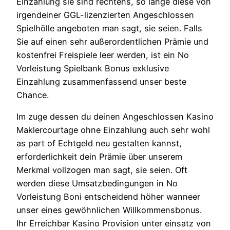
Einzahlung sie sind rechtens, so lange diese von
irgendeiner GGL-lizenzierten Angeschlossen
Spielhölle angeboten man sagt, sie seien. Falls
Sie auf einen sehr außerordentlichen Prämie und
kostenfrei Freispiele leer werden, ist ein No
Vorleistung Spielbank Bonus exklusive
Einzahlung zusammenfassend unser beste
Chance.
Im zuge dessen du deinen Angeschlossen Kasino
Maklercourtage ohne Einzahlung auch sehr wohl
as part of Echtgeld neu gestalten kannst,
erforderlichkeit dein Prämie über unserem
Merkmal vollzogen man sagt, sie seien. Oft
werden diese Umsatzbedingungen in No
Vorleistung Boni entscheidend höher wanneer
unser eines gewöhnlichen Willkommensbonus.
Ihr Erreichbar Kasino Provision unter einsatz von