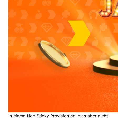
In einem Non Sticky Provision sei dies aber nicht