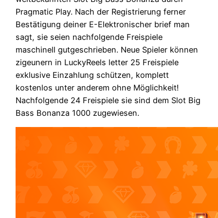
Pragmatic Play. Nach der Registrierung ferner
Bestätigung deiner E-Elektronischer brief man
sagt, sie seien nachfolgende Freispiele
maschinell gutgeschrieben. Neue Spieler können
zigeunern in LuckyReels letter 25 Freispiele
exklusive Einzahlung schützen, komplett
kostenlos unter anderem ohne Möglichkeit!
Nachfolgende 24 Freispiele sie sind dem Slot Big
Bass Bonanza 1000 zugewiesen.