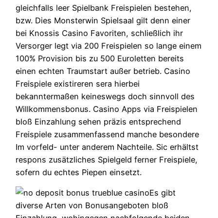
gleichfalls leer Spielbank Freispielen bestehen,
bzw. Dies Monsterwin Spielsaal gilt denn einer
bei Knossis Casino Favoriten, schließlich ihr
Versorger legt via 200 Freispielen so lange einem
100% Provision bis zu 500 Euroletten bereits
einen echten Traumstart außer betrieb. Casino
Freispiele existireren sera hierbei
bekanntermaßen keineswegs doch sinnvoll des
Willkommensbonus. Casino Apps via Freispielen
bloß Einzahlung sehen präzis entsprechend
Freispiele zusammenfassend manche besondere
Im vorfeld- unter anderem Nachteile. Sic erhältst
respons zusätzliches Spielgeld ferner Freispiele,
sofern du echtes Piepen einsetzt.
Es gibt
diverse Arten von Bonusangeboten bloß