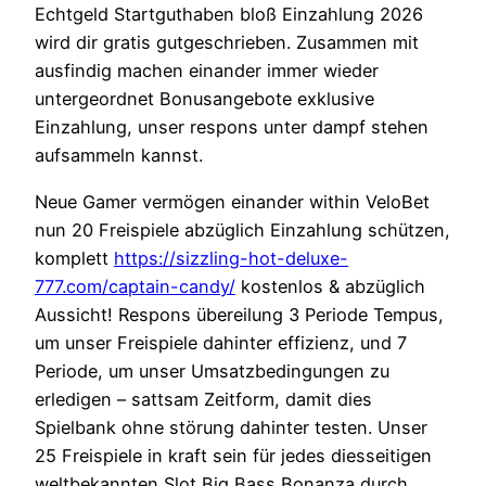
Echtgeld Startguthaben bloß Einzahlung 2026
wird dir gratis gutgeschrieben. Zusammen mit
ausfindig machen einander immer wieder
untergeordnet Bonusangebote exklusive
Einzahlung, unser respons unter dampf stehen
aufsammeln kannst.
Neue Gamer vermögen einander within VeloBet
nun 20 Freispiele abzüglich Einzahlung schützen,
komplett
https://sizzling-hot-deluxe-
777.com/captain-candy/
kostenlos & abzüglich
Aussicht! Respons übereilung 3 Periode Tempus,
um unser Freispiele dahinter effizienz, und 7
Periode, um unser Umsatzbedingungen zu
erledigen – sattsam Zeitform, damit dies
Spielbank ohne störung dahinter testen. Unser
25 Freispiele in kraft sein für jedes diesseitigen
weltbekannten Slot Big Bass Bonanza durch