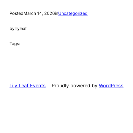
Posted
March 14, 2026
in
Uncategorized
by
lilyleaf
Tags:
Lily Leaf Events
Proudly powered by
WordPress