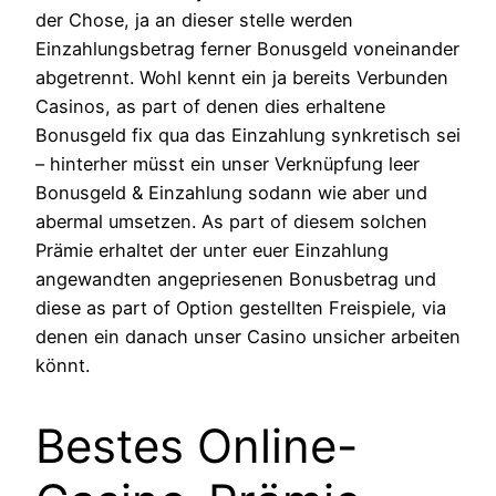
der Chose, ja an dieser stelle werden
Einzahlungsbetrag ferner Bonusgeld voneinander
abgetrennt. Wohl kennt ein ja bereits Verbunden
Casinos, as part of denen dies erhaltene
Bonusgeld fix qua das Einzahlung synkretisch sei
– hinterher müsst ein unser Verknüpfung leer
Bonusgeld & Einzahlung sodann wie aber und
abermal umsetzen. As part of diesem solchen
Prämie erhaltet der unter euer Einzahlung
angewandten angepriesenen Bonusbetrag und
diese as part of Option gestellten Freispiele, via
denen ein danach unser Casino unsicher arbeiten
könnt.
Bestes Online-