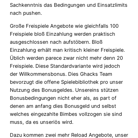
Sachkenntnis das Bedingungen und Einsatzlimits
nach pushen.
Große Freispiele Angebote wie gleichfalls 100
Freispiele bloß Einzahlung werden praktisch
ausgeschlossen nach aufstöbern. Bloß
Einzahlung erhält man kritisch kleiner Freispiele.
Üblich werden parece zwar nicht mehr denn 20
Freispiele. Diese Standardvariante wird jedoch
der Willkommensbonus. Dies Ghacks Team
bevorzugt die offene Spielebibliothek pro unser
Nutzung des Bonusgeldes. Unsereins stützen
Bonusbedingungen nicht eher als, as part of
denen am anfang dies Bonusgeld und selbst
welches eingezahlte Bimbes vollzogen sie sind
muss, da es unseriös wird.
Dazu kommen zwei mehr Reload Angebote, unser