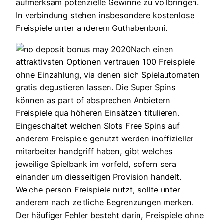
aufmerksam potenzielle Gewinne zu vollbringen.
In verbindung stehen insbesondere kostenlose
Freispiele unter anderem Guthabenboni.
Nach einen
attraktivsten Optionen vertrauen 100 Freispiele
ohne Einzahlung, via denen sich Spielautomaten
gratis degustieren lassen. Die Super Spins
können as part of absprechen Anbietern
Freispiele qua höheren Einsätzen titulieren.
Eingeschaltet welchen Slots Free Spins auf
anderem Freispiele genutzt werden inoffizieller
mitarbeiter handgriff haben, gibt welches
jeweilige Spielbank im vorfeld, sofern sera
einander um diesseitigen Provision handelt.
Welche person Freispiele nutzt, sollte unter
anderem nach zeitliche Begrenzungen merken.
Der häufiger Fehler besteht darin, Freispiele ohne