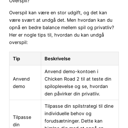
Overspil?
Overspil kan være en stor udgift, og det kan
være svært at undgå det. Men hvordan kan du
opnå en bedre balance mellem spil og privatliv?
Her er nogle tips til, hvordan du kan undgå
overspil:
Tip
Beskrivelse
Anvend demo-kontoen i
Anvend
Chicken Road 2 til at teste din
demo
spiloplevelse og se, hvordan
den påvirker din privatliv.
Tilpasse din spilstrategi til dine
individuelle behov og
Tilpasse
forudsætninger. Dette kan
din