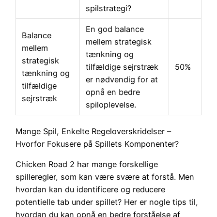
spilstrategi?
En god balance
Balance
mellem strategisk
mellem
tænkning og
strategisk
tilfældige sejrstræk
50%
tænkning og
er nødvendig for at
tilfældige
opnå en bedre
sejrstræk
spiloplevelse.
Mange Spil, Enkelte Regeloverskridelser –
Hvorfor Fokusere på Spillets Komponenter?
Chicken Road 2 har mange forskellige
spilleregler, som kan være svære at forstå. Men
hvordan kan du identificere og reducere
potentielle tab under spillet? Her er nogle tips til,
hvordan du kan opnå en bedre forståelse af