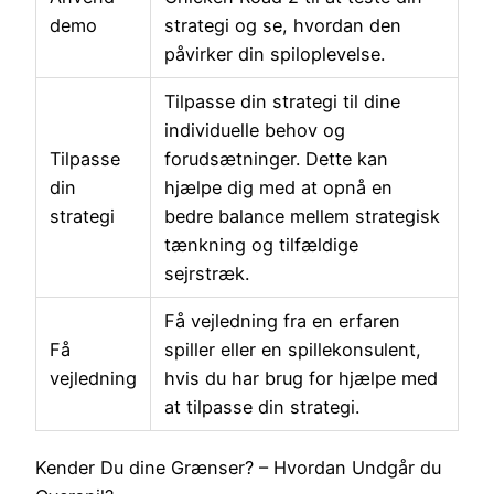
demo
strategi og se, hvordan den
påvirker din spiloplevelse.
Tilpasse din strategi til dine
individuelle behov og
Tilpasse
forudsætninger. Dette kan
din
hjælpe dig med at opnå en
strategi
bedre balance mellem strategisk
tænkning og tilfældige
sejrstræk.
Få vejledning fra en erfaren
Få
spiller eller en spillekonsulent,
vejledning
hvis du har brug for hjælpe med
at tilpasse din strategi.
Kender Du dine Grænser? – Hvordan Undgår du