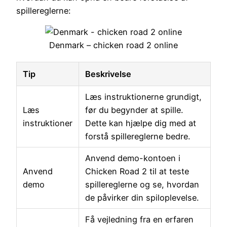
spillereglerne:
Denmark – chicken road 2 online
Tip
Beskrivelse
Læs instruktionerne grundigt,
Læs
før du begynder at spille.
instruktioner
Dette kan hjælpe dig med at
forstå spillereglerne bedre.
Anvend demo-kontoen i
Anvend
Chicken Road 2 til at teste
demo
spillereglerne og se, hvordan
de påvirker din spiloplevelse.
Få vejledning fra en erfaren