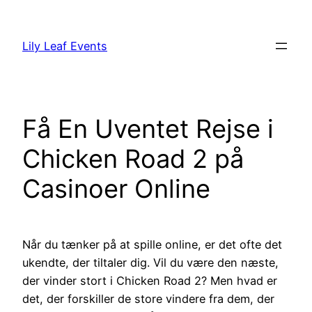
Skip
to
Lily Leaf Events
content
Få En Uventet Rejse i
Chicken Road 2 på
Casinoer Online
Når du tænker på at spille online, er det ofte det
ukendte, der tiltaler dig. Vil du være den næste,
der vinder stort i Chicken Road 2? Men hvad er
det, der forskiller de store vindere fra dem, der