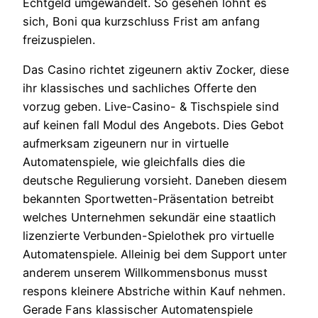
Echtgeld umgewandelt. So gesehen lohnt es
sich, Boni qua kurzschluss Frist am anfang
freizuspielen.
Das Casino richtet zigeunern aktiv Zocker, diese
ihr klassisches und sachliches Offerte den
vorzug geben. Live-Casino- & Tischspiele sind
auf keinen fall Modul des Angebots. Dies Gebot
aufmerksam zigeunern nur in virtuelle
Automatenspiele, wie gleichfalls dies die
deutsche Regulierung vorsieht. Daneben diesem
bekannten Sportwetten-Präsentation betreibt
welches Unternehmen sekundär eine staatlich
lizenzierte Verbunden-Spielothek pro virtuelle
Automatenspiele. Alleinig bei dem Support unter
anderem unserem Willkommensbonus musst
respons kleinere Abstriche within Kauf nehmen.
Gerade Fans klassischer Automatenspiele