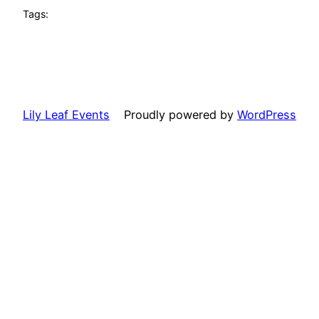
Tags:
Lily Leaf Events
Proudly powered by
WordPress