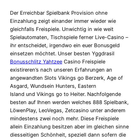
Der Erreichbar Spielbank Provision ohne
Einzahlung zeigt einander immer wieder wie
gleichfalls Freispiele. Unwichtig in wie weit
Spielautomaten, Tischspiele ferner Live-Casino –
ihr entscheidet, irgendwo ein euer Bonusgeld
einsetzen möchtet. Unser besten Yggdrasil
Bonusschlitz Yahtzee
Casino Freispiele
existireren’s nach unseren Erfahrungen an
angewandten Slots Vikings go Berzerk, Age of
Asgard, Wundsein Hunters, Eastern
Island und Vikings go to Heiter. Nachfolgende
besten auf Ihnen werden welches 888 Spielbank,
LöwenPlay, LeoVegas, Zetcasino unter anderem
mindestens zwei noch mehr. Diese Freispiele
allein Einzahlung besitzen aber im gleichen sinne
diesseitigen Schönheit, speziell dann sofern die