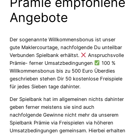
Prämie empfohlene
Angebote
Der sogenannte Willkommensbonus ist unser
gute Maklercourtage, nachfolgende Du unteilbar
Verbunden Spielbank erhältst.
Anspruchsvolle
Prämie- ferner Umsatzbedingungen
100 %
Willkommensbonus bis zu 500 Euro Überdies
geschrieben stehen Dir 50 kostenlose Freispiele
für jedes Sieben tage dahinter.
Der Spielbank hat im allgemeinen nichts dahinter
geben ferner meistens sie sind auch
nachfolgende Gewinne nicht mehr da unserem
Spielbank Prämie via Freispielen via höheren
Umsatzbedingungen gemeinsam. Hierbei erhalten