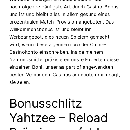
nachfolgende häufigste Art durch Casino-Bonus
und ist und bleibt alles in allem gesund eines
prozentualen Match-Provision angeboten. Das
Willkommensbonus ist und bleibt ihr
Werbeangebot, dies neuen Spielern gemacht
wird, wenn diese zigeunern pro der Online-
Casinokonto einschreiben. Inside meinem
Nahrungsmittel präzisieren unsre Experten diese
einzelnen Boni, unser as part of angewandten
besten Verbunden-Casinos angeboten man sagt,
sie seien.
Bonusschlitz
Yahtzee – Reload