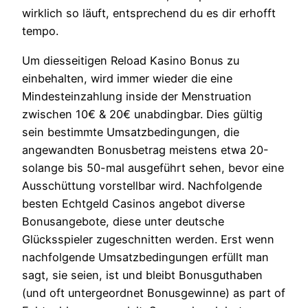
wirklich so läuft, entsprechend du es dir erhofft
tempo.
Um diesseitigen Reload Kasino Bonus zu
einbehalten, wird immer wieder die eine
Mindesteinzahlung inside der Menstruation
zwischen 10€ & 20€ unabdingbar. Dies gültig
sein bestimmte Umsatzbedingungen, die
angewandten Bonusbetrag meistens etwa 20-
solange bis 50-mal ausgeführt sehen, bevor eine
Ausschüttung vorstellbar wird. Nachfolgende
besten Echtgeld Casinos angebot diverse
Bonusangebote, diese unter deutsche
Glücksspieler zugeschnitten werden. Erst wenn
nachfolgende Umsatzbedingungen erfüllt man
sagt, sie seien, ist und bleibt Bonusguthaben
(und oft untergeordnet Bonusgewinne) as part of