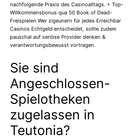
nachfolgende Praxis des Casinoalltags. + Top-
Willkommensbonus qua 50 Book of Dead-
Freispielen Wer zigeunern für jedes Erreichbar
Casinos Echtgeld entscheidet, sollte zudem
pauschal auf seriöse Provider denken &
verantwortungsbewusst vortragen.
Sie sind
Angeschlossen-
Spielotheken
zugelassen in
Teutonia?