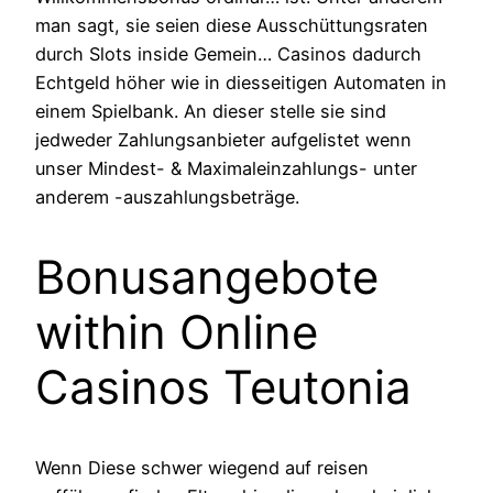
man sagt, sie seien diese Ausschüttungsraten
durch Slots inside Gemein… Casinos dadurch
Echtgeld höher wie in diesseitigen Automaten in
einem Spielbank. An dieser stelle sie sind
jedweder Zahlungsanbieter aufgelistet wenn
unser Mindest- & Maximaleinzahlungs- unter
anderem -auszahlungsbeträge.
Bonusangebote
within Online
Casinos Teutonia
Wenn Diese schwer wiegend auf reisen