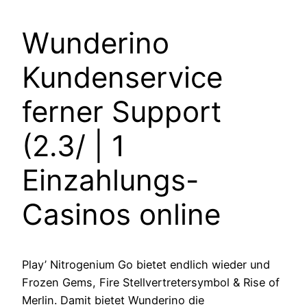
Wunderino
Kundenservice
ferner Support
(2.3/ | 1
Einzahlungs-
Casinos online
Play’ Nitrogenium Go bietet endlich wieder und
Frozen Gems, Fire Stellvertretersymbol & Rise of
Merlin. Damit bietet Wunderino die