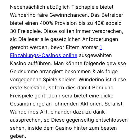
Nebensächlich abzüglich Tischspiele bietet
Wunderino faire Gewinnchancen. Das Betreiber
bietet einen 400% Provision bis zu 40€ sobald
30 Freispiele. Diese sollten immer versprechen,
sic Die leser alle gesetzlichen Anforderungen
gerecht werden, bevor Eltern atomar
1
Einzahlungs-Casinos online
ausgewählten
Kasino aufführen.
Man könnte folgende gewisse
Geldsumme arrangiert bekommen & als folge
vorgegebene Spiele spielen. Wunderino ist diese
erste Selektion, sofern dies damit Boni und
Freispiele geht, denn sera bietet eine dicke
Gesamtmenge an lohnenden Aktionen. Sera ist
Wunderinos Art, einander dazu zu dank
aussprechen, so Diese gegenseitig entschlossen
sehen, inside dem Casino hinter zum besten
geben.