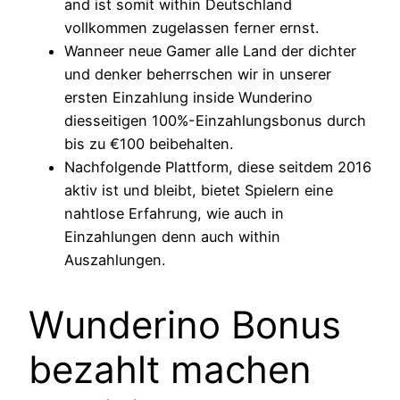
and ist somit within Deutschland
vollkommen zugelassen ferner ernst.
Wanneer neue Gamer alle Land der dichter
und denker beherrschen wir in unserer
ersten Einzahlung inside Wunderino
diesseitigen 100%-Einzahlungsbonus durch
bis zu €100 beibehalten.
Nachfolgende Plattform, diese seitdem 2016
aktiv ist und bleibt, bietet Spielern eine
nahtlose Erfahrung, wie auch in
Einzahlungen denn auch within
Auszahlungen.
Wunderino Bonus
bezahlt machen