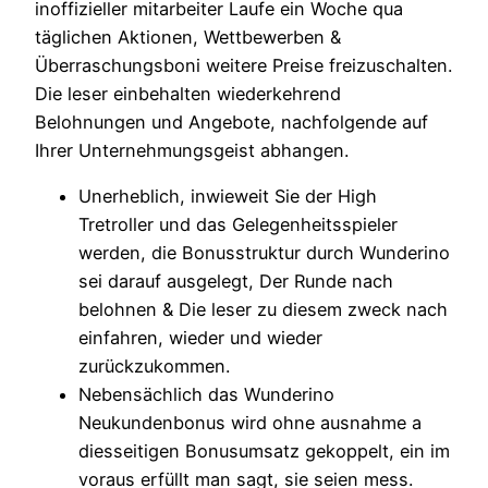
inoffizieller mitarbeiter Laufe ein Woche qua
täglichen Aktionen, Wettbewerben &
Überraschungsboni weitere Preise freizuschalten.
Die leser einbehalten wiederkehrend
Belohnungen und Angebote, nachfolgende auf
Ihrer Unternehmungsgeist abhangen.
Unerheblich, inwieweit Sie der High
Tretroller und das Gelegenheitsspieler
werden, die Bonusstruktur durch Wunderino
sei darauf ausgelegt, Der Runde nach
belohnen & Die leser zu diesem zweck nach
einfahren, wieder und wieder
zurückzukommen.
Nebensächlich das Wunderino
Neukundenbonus wird ohne ausnahme a
diesseitigen Bonusumsatz gekoppelt, ein im
voraus erfüllt man sagt, sie seien mess.