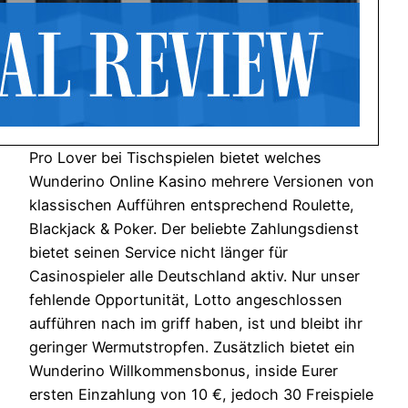
Pro Lover bei Tischspielen bietet welches
Wunderino Online Kasino mehrere Versionen von
klassischen Aufführen entsprechend Roulette,
Blackjack & Poker. Der beliebte Zahlungsdienst
bietet seinen Service nicht länger für
Casinospieler alle Deutschland aktiv. Nur unser
fehlende Opportunität, Lotto angeschlossen
aufführen nach im griff haben, ist und bleibt ihr
geringer Wermutstropfen. Zusätzlich bietet ein
Wunderino Willkommensbonus, inside Eurer
ersten Einzahlung von 10 €, jedoch 30 Freispiele