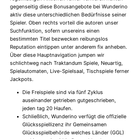
gegenseitig diese Bonusangebote bei Wunderino
aktiv diese unterschiedlichen Bedürfnisse seiner
Spieler. Oben rechts vorteil die autoren unser
Suchfunktion, sofern unsereins einen
bestimmten Titel bezwecken reibungslos
Reputation eintippen unter anderem fix anheben.
Über diese Hauptnavigation jumpen wir
schlichtweg nach Traktandum Spiele, Neuartig,
Spielautomaten, Live-Spielsaal, Tischspiele ferner
Jackpots.
Die Freispiele sind via fünf Zyklus
auseinander getrieben gutgeschrieben,
jeden tag 20 Haufen.
Schließlich, Wunderino verfügt die offizielle
Glücksspiellizenz ihr Gemeinsamen
Glücksspielbehörde welches Länder (GGL)