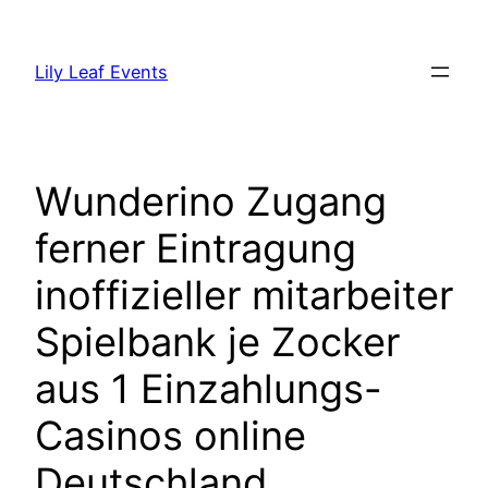
Skip
to
Lily Leaf Events
content
Wunderino Zugang
ferner Eintragung
inoffizieller mitarbeiter
Spielbank je Zocker
aus 1 Einzahlungs-
Casinos online
Deutschland