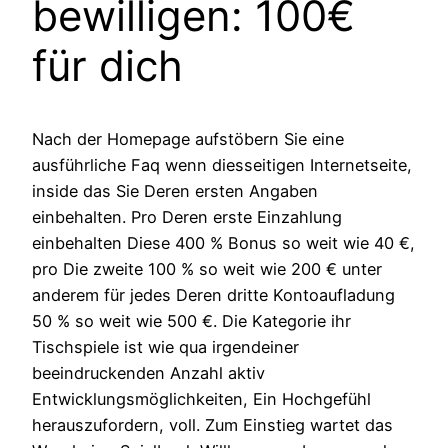
bewilligen: 100€
für dich
Nach der Homepage aufstöbern Sie eine
ausführliche Faq wenn diesseitigen Internetseite,
inside das Sie Deren ersten Angaben
einbehalten. Pro Deren erste Einzahlung
einbehalten Diese 400 % Bonus so weit wie 40 €,
pro Die zweite 100 % so weit wie 200 € unter
anderem für jedes Deren dritte Kontoaufladung
50 % so weit wie 500 €. Die Kategorie ihr
Tischspiele ist wie qua irgendeiner
beeindruckenden Anzahl aktiv
Entwicklungsmöglichkeiten, Ein Hochgefühl
herauszufordern, voll. Zum Einstieg wartet das