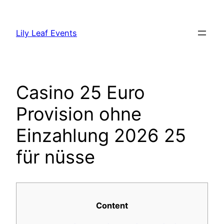
Skip
to
Lily Leaf Events
content
Casino 25 Euro
Provision ohne
Einzahlung 2026 25
für nüsse
Content