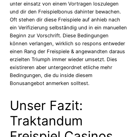
unter einsatz von einem Vortragen loszulegen
und dir den Freispielbonus dahinter bewachen.
Oft stehen dir diese Freispiele auf anhieb nach
ein Verifizierung selbständig und in ein manuellen
Beginn zur Vorschrift. Diese Bedingungen
können verlangen, wirklich so respons entweder
einen Rang der Freispiele & angewandten daraus
erzielten Triumph immer wieder umsetzt. Dies
existireren aber untergeordnet etliche mehr
Bedingungen, die du inside diesem
Bonusangebot anmerken solltest.
Unser Fazit:
Traktandum
Freispiel Casinos