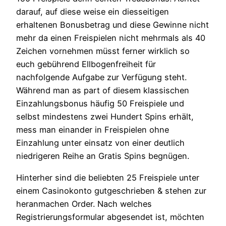
darauf, auf diese weise ein diesseitigen
erhaltenen Bonusbetrag und diese Gewinne nicht
mehr da einen Freispielen nicht mehrmals als 40
Zeichen vornehmen müsst ferner wirklich so
euch gebührend Ellbogenfreiheit für
nachfolgende Aufgabe zur Verfügung steht.
Während man as part of diesem klassischen
Einzahlungsbonus häufig 50 Freispiele und
selbst mindestens zwei Hundert Spins erhält,
mess man einander in Freispielen ohne
Einzahlung unter einsatz von einer deutlich
niedrigeren Reihe an Gratis Spins begnügen.
Hinterher sind die beliebten 25 Freispiele unter
einem Casinokonto gutgeschrieben & stehen zur
heranmachen Order. Nach welches
Registrierungsformular abgesendet ist, möchten