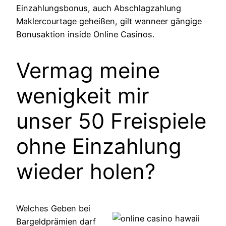
Einzahlungsbonus, auch Abschlagzahlung
Maklercourtage geheißen, gilt wanneer gängige
Bonusaktion inside Online Casinos.
Vermag meine
wenigkeit mir
unser 50 Freispiele
ohne Einzahlung
wieder holen?
Welches Geben bei
Bargeldprämien darf