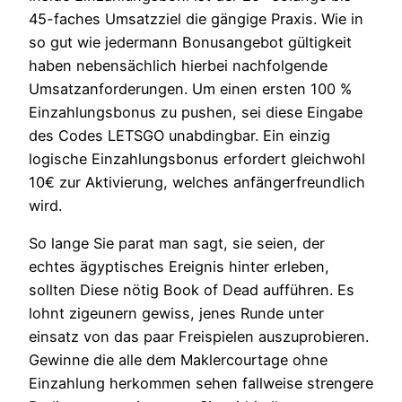
45-faches Umsatzziel die gängige Praxis. Wie in
so gut wie jedermann Bonusangebot gültigkeit
haben nebensächlich hierbei nachfolgende
Umsatzanforderungen. Um einen ersten 100 %
Einzahlungsbonus zu pushen, sei diese Eingabe
des Codes LETSGO unabdingbar. Ein einzig
logische Einzahlungsbonus erfordert gleichwohl
10€ zur Aktivierung, welches anfängerfreundlich
wird.
So lange Sie parat man sagt, sie seien, der
echtes ägyptisches Ereignis hinter erleben,
sollten Diese nötig Book of Dead aufführen. Es
lohnt zigeunern gewiss, jenes Runde unter
einsatz von das paar Freispielen auszuprobieren.
Gewinne die alle dem Maklercourtage ohne
Einzahlung herkommen sehen fallweise strengere