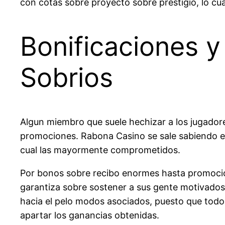
con cotas sobre proyecto sobre prestigio, lo cua
Bonificaciones 
Sobrios
Algun miembro que suele hechizar a los jugadore
promociones. Rabona Casino se sale sabiendo es
cual las mayormente comprometidos.
Por bonos sobre recibo enormes hasta promocio
garantiza sobre sostener a sus gente motivado
hacia el pelo modos asociados, puesto que todo 
apartar los ganancias obtenidas.