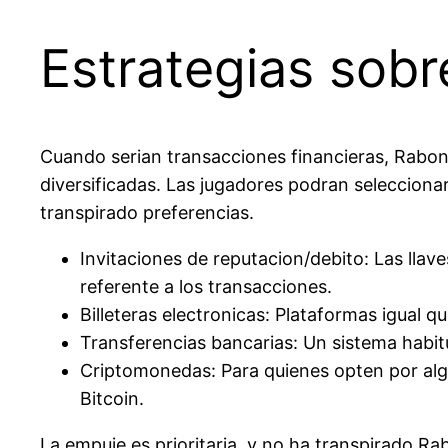
Estrategias sob
Cuando serian transacciones financieras, Rabona
diversificadas. Las jugadores podran seleccion
transpirado preferencias.
Invitaciones de reputacion/debito: Las lla
referente a los transacciones.
Billeteras electronicas: Plataformas igual q
Transferencias bancarias: Un sistema habitu
Criptomonedas: Para quienes opten por alg
Bitcoin.
La empuje es prioritaria, y no ha transpirado R