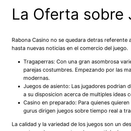
La Oferta sobre 
Rabona Casino no se quedara detras referente a 
hasta nuevas noticias en el comercio del juego.
Tragaperras: Con una gran asombrosa varie
parejas costumbres. Empezando por las maqu
modernas.
Juegos de asiento: Las jugadores podrian dis
a su disposicion acerca de multiples ideas 
Casino en preparado: Para quienes quieren 
gurus dirigen juegos sobre tiempo real a tr
La calidad y la variedad de los juegos son un d