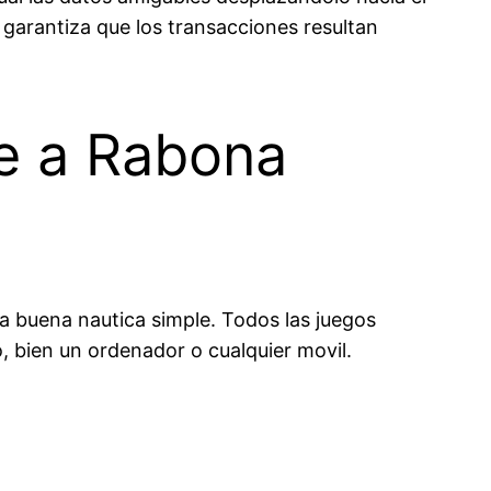
 garantiza que los transacciones resultan
te a Rabona
na buena nautica simple. Todos las juegos
, bien un ordenador o cualquier movil.