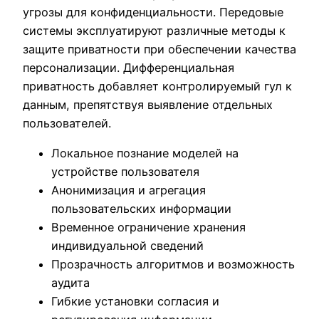
угрозы для конфиденциальности. Передовые
системы эксплуатируют различные методы к
защите приватности при обеспечении качества
персонализации. Дифференциальная
приватность добавляет контролируемый гул к
данным, препятствуя выявление отдельных
пользователей.
Локальное познание моделей на
устройстве пользователя
Анонимизация и агрегация
пользовательских информации
Временное ограничение хранения
индивидуальной сведений
Прозрачность алгоритмов и возможность
аудита
Гибкие установки согласия и