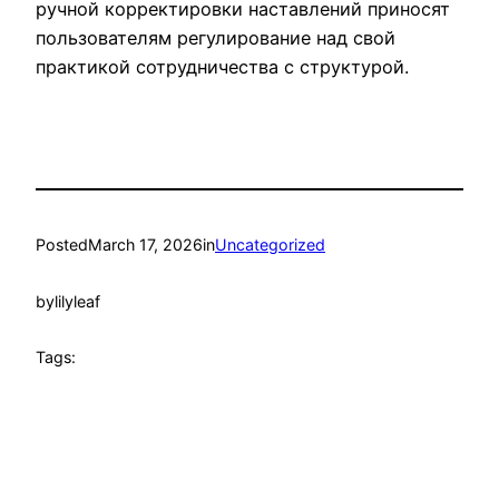
ручной корректировки наставлений приносят
пользователям регулирование над свой
практикой сотрудничества с структурой.
Posted
March 17, 2026
in
Uncategorized
by
lilyleaf
Tags: