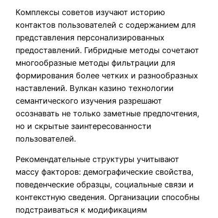
Комплексы советов изучают историю
контактов пользователей с содержанием для
представления персонализированных
предоставлений. Гибридные методы сочетают
многообразные методы фильтрации для
формирования более четких и разнообразных
наставлений. Вулкан казино технологии
семантического изучения разрешают
осознавать не только заметные предпочтения,
но и скрытые заинтересованности
пользователей.
Рекомендательные структуры учитывают
массу факторов: демографические свойства,
поведенческие образцы, социальные связи и
контекстную сведения. Организации способны
подстраиваться к модификациям