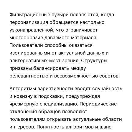
Фильтрационные пузыри появляются, когда
персонализация обращается настолько
узконаправленной, что ограничивает
многообразие даваемого материала.
Пользователи способны оказаться
изолированными от актуальной данных и
альтернативных мест зрения. Структуры
призваны балансировать между
релевантностью и всевозможностью советов.
Алгоритмы вариативности вводят случайность
и новизну в подсказки, предупреждая
чрезмерную специализацию. Периодические
отклонения образцов позволяют
пользователям открывать актуальные области
интересов. Понятность алгоритмов и шанс