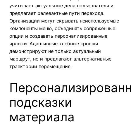
учитывает актуальные дела пользователя и
предлагает релевантные пути перехода.
Организации могут скрывать неиспользуемые
компоненты меню, объединять сопряженные
опции и создавать персонализированные
ярлыки. Адаптивные хлебные крошки
демонстрируют не только актуальный
маршрут, но и предлагают альтернативные
траектории перемещения.
Персонализирован
подсказки
материала