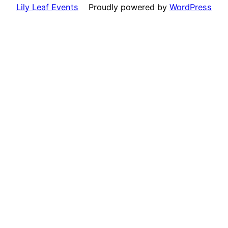
Lily Leaf Events
Proudly powered by
WordPress