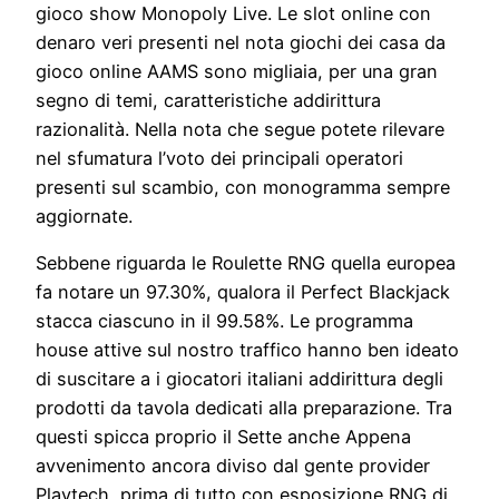
gioco show Monopoly Live. Le slot online con
denaro veri presenti nel nota giochi dei casa da
gioco online AAMS sono migliaia, per una gran
segno di temi, caratteristiche addirittura
razionalità. Nella nota che segue potete rilevare
nel sfumatura l’voto dei principali operatori
presenti sul scambio, con monogramma sempre
aggiornate.
Sebbene riguarda le Roulette RNG quella europea
fa notare un 97.30%, qualora il Perfect Blackjack
stacca ciascuno in il 99.58%. Le programma
house attive sul nostro traffico hanno ben ideato
di suscitare a i giocatori italiani addirittura degli
prodotti da tavola dedicati alla preparazione. Tra
questi spicca proprio il Sette anche Appena
avvenimento ancora diviso dal gente provider
Playtech, prima di tutto con esposizione RNG di