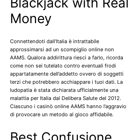
Blackjack with Real
Money
Connettendoti dall’Italia è intrattabile
approssimarsi ad un scompiglio online non
AAMS. Qualora addirittura riesci a farlo, ricorda
come non sei tutelato contro eventuali frodi
appartatamente dell’addetto ovvero di soggetti
terzi che potrebbero acchiappare i tuoi dati. La
ludopatia è stata dichiarata ufficialmente una
malattia per Italia dal Delibera Salute del 2012.
Ciascuno i casinò online AAMS hanno l’aggravio
di provocare un metodo al gioco affidabile.
Best Confusione