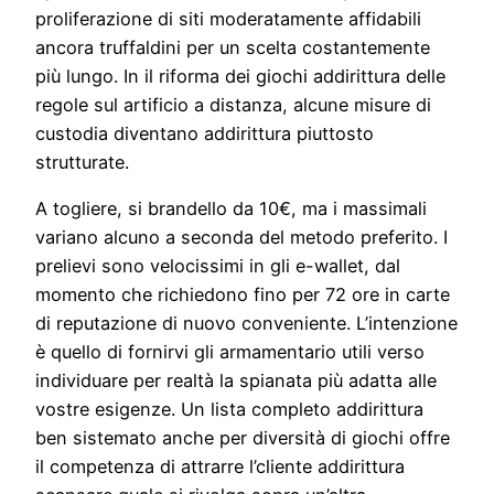
proliferazione di siti moderatamente affidabili
ancora truffaldini per un scelta costantemente
più lungo. In il riforma dei giochi addirittura delle
regole sul artificio a distanza, alcune misure di
custodia diventano addirittura piuttosto
strutturate.
A togliere, si brandello da 10€, ma i massimali
variano alcuno a seconda del metodo preferito. I
prelievi sono velocissimi in gli e-wallet, dal
momento che richiedono fino per 72 ore in carte
di reputazione di nuovo conveniente. L’intenzione
è quello di fornirvi gli armamentario utili verso
individuare per realtà la spianata più adatta alle
vostre esigenze. Un lista completo addirittura
ben sistemato anche per diversità di giochi offre
il competenza di attrarre l’cliente addirittura