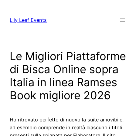
Skip
to
Lily Leaf Events
content
Le Migliori Piattaforme
di Bisca Online sopra
Italia in linea Ramses
Book migliore 2026
Ho ritrovato perfetto di nuovo la suite amovibile,
ad esempio comprende in realtà ciascuno i titoli
presenti sulla spianata per Elaboratore. Il sito