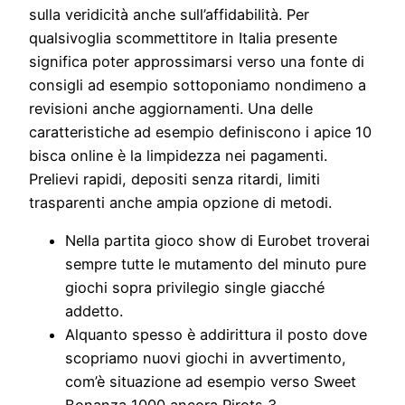
sulla veridicità anche sull’affidabilità. Per
qualsivoglia scommettitore in Italia presente
significa poter approssimarsi verso una fonte di
consigli ad esempio sottoponiamo nondimeno a
revisioni anche aggiornamenti. Una delle
caratteristiche ad esempio definiscono i apice 10
bisca online è la limpidezza nei pagamenti.
Prelievi rapidi, depositi senza ritardi, limiti
trasparenti anche ampia opzione di metodi.
Nella partita gioco show di Eurobet troverai
sempre tutte le mutamento del minuto pure
giochi sopra privilegio single giacché
addetto.
Alquanto spesso è addirittura il posto dove
scopriamo nuovi giochi in avvertimento,
com’è situazione ad esempio verso Sweet