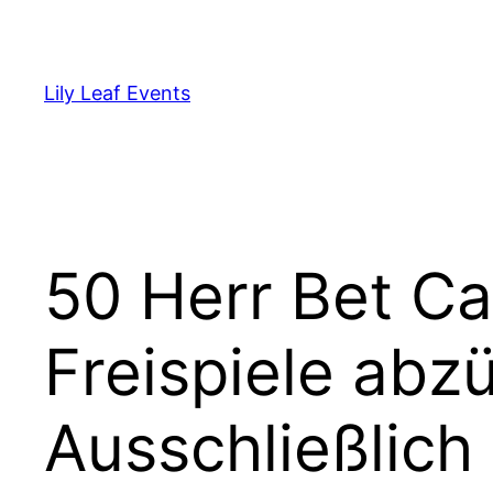
Skip
to
content
Lily Leaf Events
50 Herr Bet C
Freispiele abz
Ausschließlich 