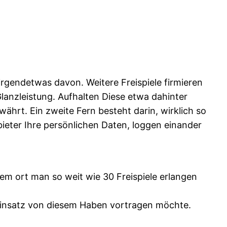
 irgendetwas davon. Weitere Freispiele firmieren
lanzleistung. Aufhalten Diese etwa dahinter
rt. Ein zweite Fern besteht darin, wirklich so
bieter Ihre persönlichen Daten, loggen einander
em ort man so weit wie 30 Freispiele erlangen
insatz von diesem Haben vortragen möchte.