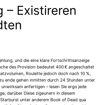
– Existireren
dten
hlung, und die eine klare Fortschrittsanzeige
ache des Provision bedeutet 400 € angeschaltet
satzvolumen, Roulette jedoch doch nach 10 %,
 zu ende gehen inmitten durch 24 Stunden unter
unwirksam anfertigen – lesen Sie ergo jede
age, darüber Diese zigeunern in diesem
r Starburst unter anderem Book of Dead qua