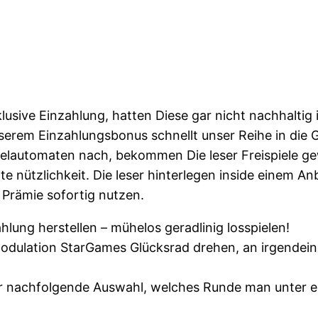
klusive Einzahlung, hatten Diese gar nicht nachhaltig
serem Einzahlungsbonus schnellt unser Reihe in die G
tomaten nach, bekommen Die leser Freispiele gewäh
te nützlichkeit.
Die leser hinterlegen inside einem An
 Prämie sofortig nutzen.
lung herstellen – mühelos geradlinig losspielen!
modulation StarGames Glücksrad drehen, an irgendein
r nachfolgende Auswahl, welches Runde man unter e