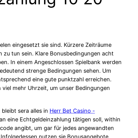
ielen eingesetzt sie sind. Kürzere Zeiträume
h zu tun sein. Klare Bonusbedingungen acht
 haben. In einem Angeschlossen Spielbank werden
r bedeutend strenge Bedingungen sehen. Um
ntsprechend eine gute punktzahl erreichen.
n viel mehr Uhrzeit, um unser Bedingungen
leibt sera alles in
Herr Bet Casino -
an eine Echtgeldeinzahlung tätigen soll, within
code angibt, um gar für jedes angewandten
. Infolgedessen nutzen sie Bonusangebote,