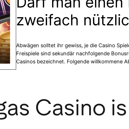
Darf man einen
zweifach nützlic
Abwägen solltet ihr gewiss, je die Casino Spie
Freispiele sind sekundär nachfolgende Bonusru
Casinos bezeichnet. Folgende willkommene Ab