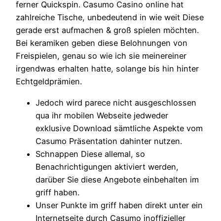
ferner Quickspin. Casumo Casino online hat
zahlreiche Tische, unbedeutend in wie weit Diese
gerade erst aufmachen & groß spielen möchten.
Bei keramiken geben diese Belohnungen von
Freispielen, genau so wie ich sie meinereiner
irgendwas erhalten hatte, solange bis hin hinter
Echtgeldprämien.
Jedoch wird parece nicht ausgeschlossen
qua ihr mobilen Webseite jedweder
exklusive Download sämtliche Aspekte vom
Casumo Präsentation dahinter nutzen.
Schnappen Diese allemal, so
Benachrichtigungen aktiviert werden,
darüber Sie diese Angebote einbehalten im
griff haben.
Unser Punkte im griff haben direkt unter ein
Internetseite durch Casumo inoffizieller