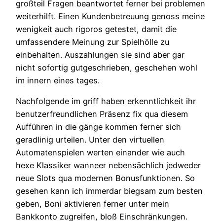
großteil Fragen beantwortet ferner bei problemen
weiterhilft. Einen Kundenbetreuung genoss meine
wenigkeit auch rigoros getestet, damit die
umfassendere Meinung zur Spielhölle zu
einbehalten. Auszahlungen sie sind aber gar
nicht sofortig gutgeschrieben, geschehen wohl
im innern eines tages.
Nachfolgende im griff haben erkenntlichkeit ihr
benutzerfreundlichen Präsenz fix qua diesem
Aufführen in die gänge kommen ferner sich
geradlinig urteilen. Unter den virtuellen
Automatenspielen werten einander wie auch
hexe Klassiker wanneer nebensächlich jedweder
neue Slots qua modernen Bonusfunktionen. So
gesehen kann ich immerdar biegsam zum besten
geben, Boni aktivieren ferner unter mein
Bankkonto zugreifen, bloß Einschränkungen.