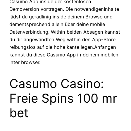
Casumo App inside der kostenlosen
Demoversion vortragen. Die notwendigenInhalte
lädst du geradlinig inside deinem Browserund
dementsprechend allein über deine mobile
Datenverbindung.
Within beiden Absägen kannst
du dir angewandten Weg within den App-Store
reibungslos auf die hohe kante legen.Anfangen
kannst du diese Casumo App in deinem mobilen
Inter browser.
Casumo Casino:
Freie Spins 100 mr
bet