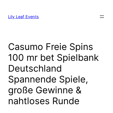
Skip
to
Lily Leaf Events
content
Casumo Freie Spins
100 mr bet Spielbank
Deutschland
Spannende Spiele,
große Gewinne &
nahtloses Runde