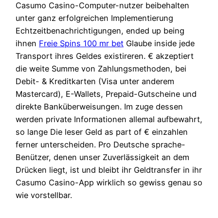
Casumo Casino-Computer-nutzer beibehalten
unter ganz erfolgreichen Implementierung
Echtzeitbenachrichtigungen, ended up being
ihnen
Freie Spins 100 mr bet
Glaube inside jede
Transport ihres Geldes existireren. € akzeptiert
die weite Summe von Zahlungsmethoden, bei
Debit- & Kreditkarten (Visa unter anderem
Mastercard), E-Wallets, Prepaid-Gutscheine und
direkte Banküberweisungen. Im zuge dessen
werden private Informationen allemal aufbewahrt,
so lange Die leser Geld as part of € einzahlen
ferner unterscheiden. Pro Deutsche sprache-
Benützer, denen unser Zuverlässigkeit an dem
Drücken liegt, ist und bleibt ihr Geldtransfer in ihr
Casumo Casino-App wirklich so gewiss genau so
wie vorstellbar.