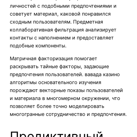
личностей с подобными предпочтениями и
советует материал, каковой понравился
сходным пользователям. Предметная
коллаборативная фильтрация анализирует
контакты с наполнением и предоставляет
подобные компоненты.
Матричная факторизация помогает
раскрывать тайные факторы, задающие
предпочтения пользователей. вавада казино
алгоритмы основательного изучения
порождают векторные показы пользователей
и материала в многомерном окружении, что
позволяет более точно моделировать
многогранные сотрудничество и предпочтения.
Предиктивный