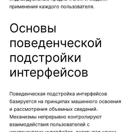
применения каждого пользователя.
Основы
поведенческой
подстройки
интерфейсов
Поведенческая подстройка интерфейсов
базируется на принципах машинного освоения
и рассмотрения объемных сведений.
Механизмы непрерывно контролируют
взаимодействия пользователей с