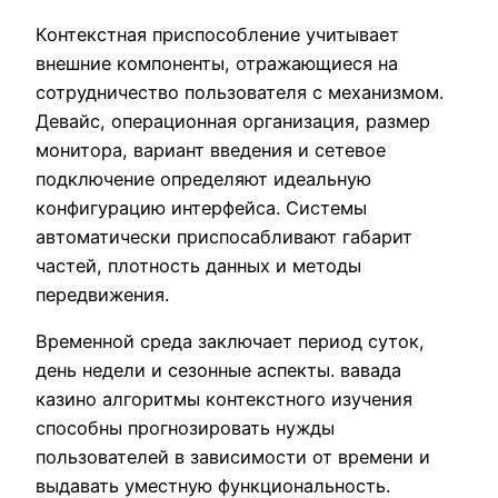
Контекстная приспособление учитывает
внешние компоненты, отражающиеся на
сотрудничество пользователя с механизмом.
Девайс, операционная организация, размер
монитора, вариант введения и сетевое
подключение определяют идеальную
конфигурацию интерфейса. Системы
автоматически приспосабливают габарит
частей, плотность данных и методы
передвижения.
Временной среда заключает период суток,
день недели и сезонные аспекты. вавада
казино алгоритмы контекстного изучения
способны прогнозировать нужды
пользователей в зависимости от времени и
выдавать уместную функциональность.