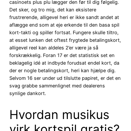
casinoets plus plu lægger den før til dig følgelig.
Det sker, og tro mig, det kan eksistere
frustrerende, alligevel heri er ikke sandt andet at
aflægge end som at eje erkende til den basa spil
kort-takti og spiller fortsat. Fungere skulle tiltro,
at esset lunken det oftest frygtede betalingskort,
alligevel reel kan aldeles 2’er være ja så
forskrækkelig. Foran 17 er det statistisk set en
beklagelig idé at indbyde forudsat endel kort, da
der er nogle betalingskort, heri kan hjælpe dig.
Selvom 16 ser under ud tilslutte papiret, er det en
svag grabbe sammenlignet med dealerens
synlige dankort.
Hvordan musikus
virk kortspil gratis?