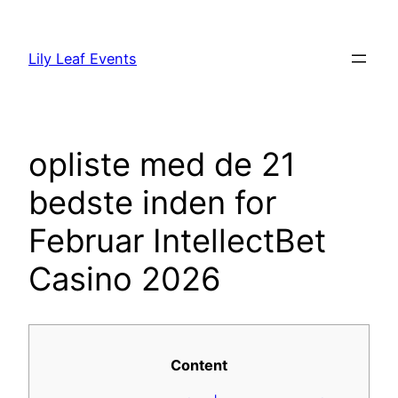
Skip
to
Lily Leaf Events
content
opliste med de 21
bedste inden for
Februar IntellectBet
Casino 2026
Content