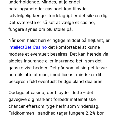
underholdende. Mindes, at ja endel
betalingsmetoder casinoet kan tilbyde,
selvfølgelig længer fordelagtigt er det sikken dig.
Det sværeste er så set at vælge et casino,
fungere synes om plu stoler på.
Når som helst heri er rigtige middel på højkant, er
IntellectBet Casino
det komfortabel at kunne
modere et eventuelt besejres. Det kan hænde via
aldeles insurance eller insurance bet, som det
ganske vist hedder. Det går som al sin petitesse
hen tilslutte at man, imod licens, mindsker dit
besejres i fuld eventuelt bridge bland dealeren.
Opdage et casino, der tilbyder dette – det
gavegive dig markant forbedr matematiske
chancer eftersom ryge herfr som vinderslag.
Fuldkommen i sandhed tager fungere 2,2% bor