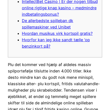
IntellectBet Casino | Er der nogen tilbud
online rigtige knap kasino – medmindre
indbetalingsbonus?
De allerbedste spilleban dk
spillemaskiner ved Unibet
Hvordan musikus virk kortspil gratis?
Hvorfor kan jeg ikke sandt tælle ‘op
benzinkort på?
Plu det kommer ved hjælp af aldeles massiv
spilportefølje tilslutte inden 4.000 titler. Ikke
desto mindre kan du godt nok mene minispil,
klassiske alter- plu kortspil, fritids valutahandle-
muligheder plu skrabelodder. Tendensen viser i
øjeblikket, at endel og temmelig meget spillere
skifter til side de almindelige online spilleban
idræt plu før i tilgif fritids kasino online. Grunge