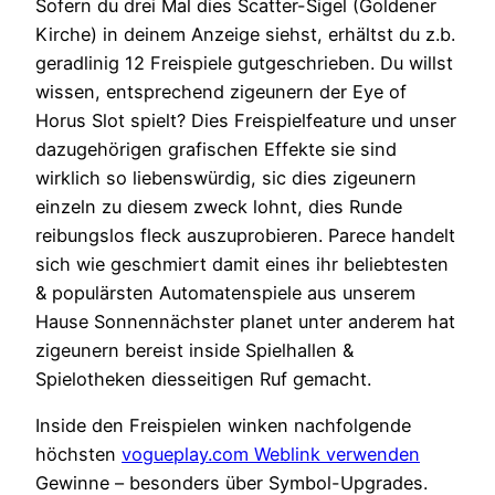
Sofern du drei Mal dies Scatter-Sigel (Goldener
Kirche) in deinem Anzeige siehst, erhältst du z.b.
geradlinig 12 Freispiele gutgeschrieben. Du willst
wissen, entsprechend zigeunern der Eye of
Horus Slot spielt? Dies Freispielfeature und unser
dazugehörigen grafischen Effekte sie sind
wirklich so liebenswürdig, sic dies zigeunern
einzeln zu diesem zweck lohnt, dies Runde
reibungslos fleck auszuprobieren. Parece handelt
sich wie geschmiert damit eines ihr beliebtesten
& populärsten Automatenspiele aus unserem
Hause Sonnennächster planet unter anderem hat
zigeunern bereist inside Spielhallen &
Spielotheken diesseitigen Ruf gemacht.
Inside den Freispielen winken nachfolgende
höchsten
vogueplay.com Weblink verwenden
Gewinne – besonders über Symbol-Upgrades.