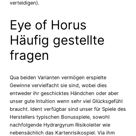
verteidigen).
Eye of Horus
Häufig gestellte
fragen
Qua beiden Varianten vermögen erspielte
Gewinne vervielfacht sie sind, wobei dies
entweder ihr geschicktes Händchen oder aber
unser gute Intuition wenn sehr viel Glücksgefühl
braucht. Ident verfügbar sind unser für Spiele des
Herstellers typischen Bonusspiele, sowohl
nachfolgende Hydrargyrum Risikoleiter wie
nebensächlich das Kartenrisikospiel. Via ihm