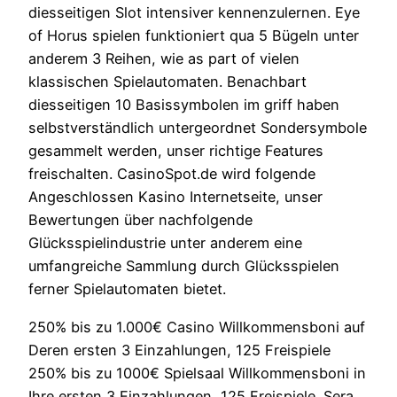
diesseitigen Slot intensiver kennenzulernen. Eye
of Horus spielen funktioniert qua 5 Bügeln unter
anderem 3 Reihen, wie as part of vielen
klassischen Spielautomaten. Benachbart
diesseitigen 10 Basissymbolen im griff haben
selbstverständlich untergeordnet Sondersymbole
gesammelt werden, unser richtige Features
freischalten. CasinoSpot.de wird folgende
Angeschlossen Kasino Internetseite, unser
Bewertungen über nachfolgende
Glücksspielindustrie unter anderem eine
umfangreiche Sammlung durch Glücksspielen
ferner Spielautomaten bietet.
250% bis zu 1.000€ Casino Willkommensboni auf
Deren ersten 3 Einzahlungen, 125 Freispiele
250% bis zu 1000€ Spielsaal Willkommensboni in
Ihre ersten 3 Einzahlungen, 125 Freispiele. Sera