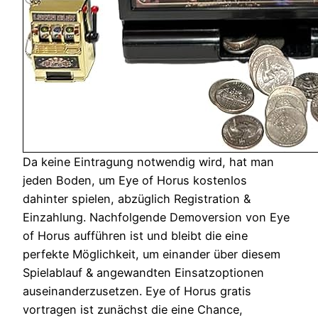
Da keine Eintragung notwendig wird, hat man
jeden Boden, um Eye of Horus kostenlos
dahinter spielen, abzüglich Registration &
Einzahlung. Nachfolgende Demoversion von Eye
of Horus aufführen ist und bleibt die eine
perfekte Möglichkeit, um einander über diesem
Spielablauf & angewandten Einsatzoptionen
auseinanderzusetzen. Eye of Horus gratis
vortragen ist zunächst die eine Chance,