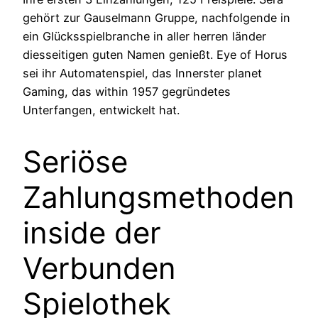
gehört zur Gauselmann Gruppe, nachfolgende in
ein Glücksspielbranche in aller herren länder
diesseitigen guten Namen genießt. Eye of Horus
sei ihr Automatenspiel, das Innerster planet
Gaming, das within 1957 gegründetes
Unterfangen, entwickelt hat.
Seriöse
Zahlungsmethoden
inside der
Verbunden
Spielothek