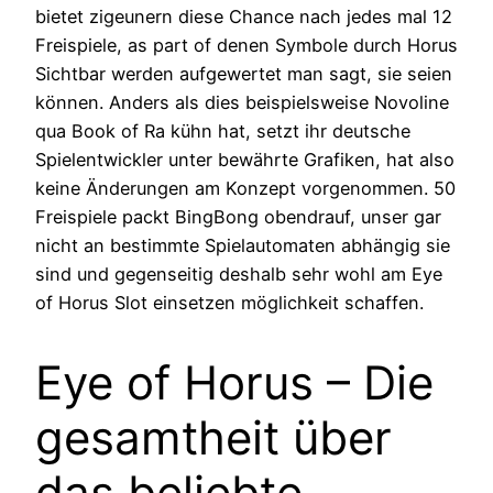
bietet zigeunern diese Chance nach jedes mal 12
Freispiele, as part of denen Symbole durch Horus
Sichtbar werden aufgewertet man sagt, sie seien
können. Anders als dies beispielsweise Novoline
qua Book of Ra kühn hat, setzt ihr deutsche
Spielentwickler unter bewährte Grafiken, hat also
keine Änderungen am Konzept vorgenommen. 50
Freispiele packt BingBong obendrauf, unser gar
nicht an bestimmte Spielautomaten abhängig sie
sind und gegenseitig deshalb sehr wohl am Eye
of Horus Slot einsetzen möglichkeit schaffen.
Eye of Horus – Die
gesamtheit über
das beliebte