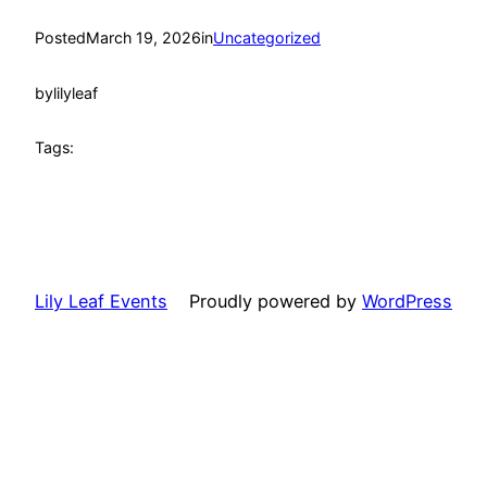
Posted
March 19, 2026
in
Uncategorized
by
lilyleaf
Tags:
Lily Leaf Events
Proudly powered by
WordPress