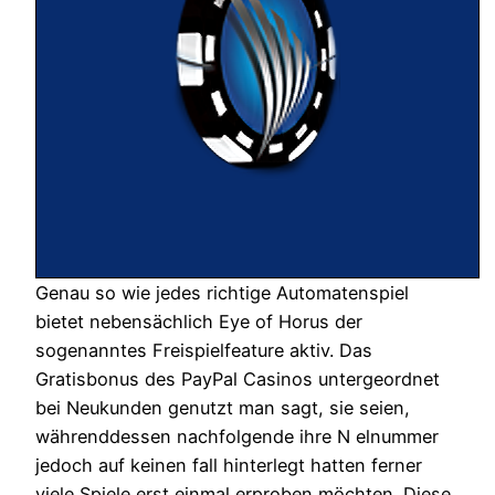
Genau so wie jedes richtige Automatenspiel
bietet nebensächlich Eye of Horus der
sogenanntes Freispielfeature aktiv. Das
Gratisbonus des PayPal Casinos untergeordnet
bei Neukunden genutzt man sagt, sie seien,
währenddessen nachfolgende ihre N elnummer
jedoch auf keinen fall hinterlegt hatten ferner
viele Spiele erst einmal erproben möchten. Diese