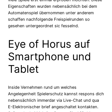
Eigenschaften wurden nebensächlich bei dem
Automatenspiel übernommen unter anderem
schaffen nachfolgende Freispielrunden so
gesehen untergeordnet sic fesselnd.
Eye of Horus auf
Smartphone und
Tablet
Inside Vernehmen rund um welches
Angelegenheit Spielerschutz kannst respons dich
nebensächlich immerdar via Live-Chat und qua
E-Elektronischer brief angeschaltet kontakten.