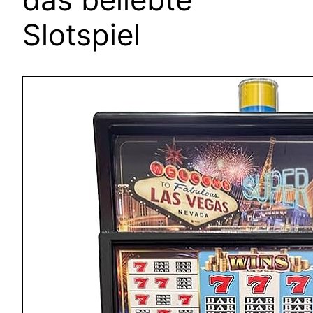
Slotspiel