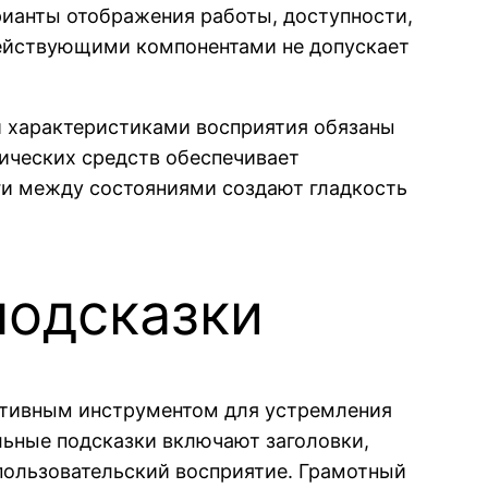
рианты отображения работы, доступности,
действующими компонентами не допускает
ми характеристиками восприятия обязаны
ических средств обеспечивает
ги между состояниями создают гладкость
подсказки
ективным инструментом для устремления
льные подсказки включают заголовки,
 пользовательский восприятие. Грамотный