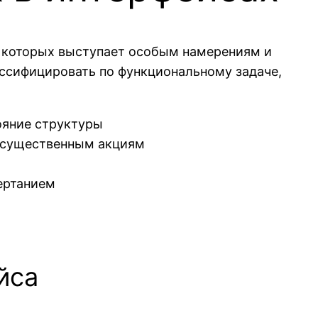
з которых выступает особым намерениям и
ассифицировать по функциональному задаче,
ояние структуры
 существенным акциям
ертанием
йса