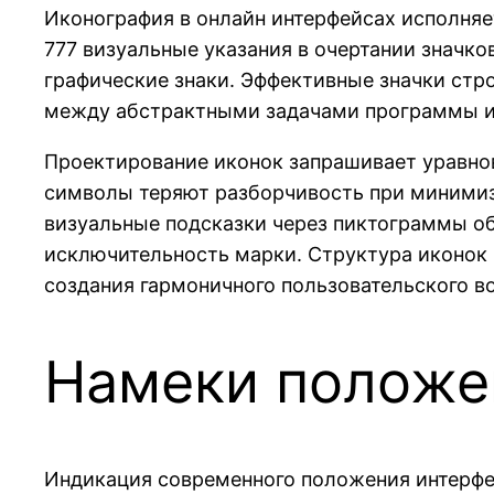
Иконография в онлайн интерфейсах исполняе
777 визуальные указания в очертании значк
графические знаки. Эффективные значки стр
между абстрактными задачами программы и
Проектирование иконок запрашивает уравно
символы теряют разборчивость при миними
визуальные подсказки через пиктограммы об
исключительность марки. Структура иконок 
создания гармоничного пользовательского в
Намеки положе
Индикация современного положения интерфе