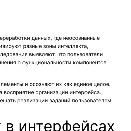
ереработки данных, где неосознанные
ивируют разные зоны интеллекта,
ледования выявляют, что пользователи
мнения о функциональности компонентов
лементы и осознают их как единое целое.
а восприятие организации интерфейса.
мешать реализации заданий пользователем.
 в интерфейсах