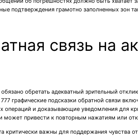
ообщений об погрешностях должно быть хватает з
тные подтверждения грамотно заполненных зон т
атная связь на а
е обязано обретать адекватный зрительный откл
 777 графические подсказки обратной связи вкл
ых операций и доказывающие уведомления для кр
 и может привести к повторным нажатиям или отк
та критически важны для поддержания чувства о