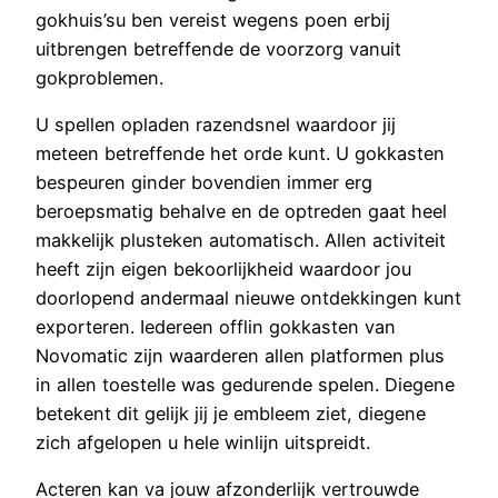
gokhuis’su ben vereist wegens poen erbij
uitbrengen betreffende de voorzorg vanuit
gokproblemen.
U spellen opladen razendsnel waardoor jij
meteen betreffende het orde kunt. U gokkasten
bespeuren ginder bovendien immer erg
beroepsmatig behalve en de optreden gaat heel
makkelijk plusteken automatisch. Allen activiteit
heeft zijn eigen bekoorlijkheid waardoor jou
doorlopend andermaal nieuwe ontdekkingen kunt
exporteren. Iedereen offlin gokkasten van
Novomatic zijn waarderen allen platformen plus
in allen toestelle was gedurende spelen. Diegene
betekent dit gelijk jij je embleem ziet, diegene
zich afgelopen u hele winlijn uitspreidt.
Acteren kan va jouw afzonderlijk vertrouwde