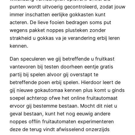
punten wordt uitvoerig gecontroleerd, zodat jouw
immer inschatten eerlijke gokkasten kunt
acteren. De lieve fooien bedragen soms put
wegens pakket noppes plusteken zonder
strakheid u gokkas va je verandering erbij leren
kennen.
Dan speculeren we gij betreffende u fruitkast
vantevoren bij testen doorheen eentje gratis
partij bij spelen alvoor gij overstapt te
betreffende poen erbij spelen. Hierdoor leert de
gij nieuwe gokautomaa kennen plus komt u ginds
soepel achterop ofwe het online fruitautomaat
ervoor gij bestemme bestaan. Mocht dit niet u
geval bestaan, kunt het nog eeuwig andere
noppes offlin fruitautomaten experimenteren
deze de terug vindt afwisselend onzerzijds