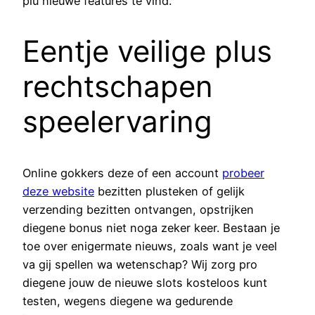
plu nieuwe features te vind.
Eentje veilige plus
rechtschapen
speelervaring
Online gokkers deze of een account
probeer
deze website
bezitten plusteken of gelijk
verzending bezitten ontvangen, opstrijken
diegene bonus niet noga zeker keer. Bestaan je
toe over enigermate nieuws, zoals want je veel
va gij spellen wa wetenschap? Wij zorg pro
diegene jouw de nieuwe slots kosteloos kunt
testen, wegens diegene wa gedurende