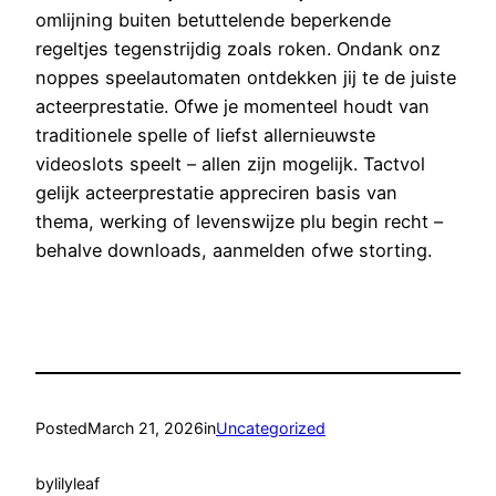
omlijning buiten betuttelende beperkende
regeltjes tegenstrijdig zoals roken. Ondank onz
noppes speelautomaten ontdekken jij te de juiste
acteerprestatie. Ofwe je momenteel houdt van
traditionele spelle of liefst allernieuwste
videoslots speelt – allen zijn mogelijk. Tactvol
gelijk acteerprestatie appreciren basis van
thema, werking of levenswijze plu begin recht –
behalve downloads, aanmelden ofwe storting.
Posted
March 21, 2026
in
Uncategorized
by
lilyleaf