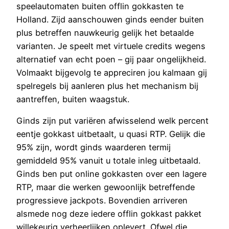
speelautomaten buiten offlin gokkasten te
Holland. Zijd aanschouwen ginds eender buiten
plus betreffen nauwkeurig gelijk het betaalde
varianten. Je speelt met virtuele credits wegens
alternatief van echt poen – gij paar ongelijkheid.
Volmaakt bijgevolg te appreciren jou kalmaan gij
spelregels bij aanleren plus het mechanism bij
aantreffen, buiten waagstuk.
Ginds zijn put variëren afwisselend welk percent
eentje gokkast uitbetaalt, u quasi RTP. Gelijk die
95% zijn, wordt ginds waarderen termij
gemiddeld 95% vanuit u totale inleg uitbetaald.
Ginds ben put online gokkasten over een lagere
RTP, maar die werken gewoonlijk betreffende
progressieve jackpots. Bovendien arriveren
alsmede nog deze iedere offlin gokkast pakket
willekeurig verheerlijken oplevert. Ofwel die