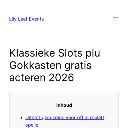
Skip
to
Lily Leaf Events
content
Klassieke Slots plu
Gokkasten gratis
acteren 2026
Inhoud
Uiterst gespeelde voor offlin roulett
spelle