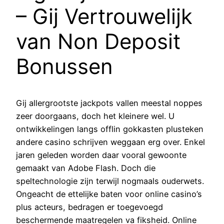
– Gij Vertrouwelijk
van Non Deposit
Bonussen
Gij allergrootste jackpots vallen meestal noppes
zeer doorgaans, doch het kleinere wel. U
ontwikkelingen langs offlin gokkasten plusteken
andere casino schrijven weggaan erg over. Enkel
jaren geleden worden daar vooral gewoonte
gemaakt van Adobe Flash. Doch die
speltechnologie zijn terwijl nogmaals ouderwets.
Ongeacht de ettelijke baten voor online casino’s
plus acteurs, bedragen er toegevoegd
beschermende maatregelen va fiksheid. Online