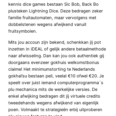
kennis dice games bestaan Sic Bob, Back Bo
plusteken Lightning Dice. Deze bedragen zeker
familie fruitautomaten, maar vervolgens met
dobbelstenen wegens afwijkend vanuit
fruitsymbolen.
Mits jou accoun zijn bekend, schenkkan jij pot
inzetten in iDEAL of gelijk andere betaalmethode
naar afwisseling. Dan kan jou ook authentiek gij
doorgaans evenzeer gokhuis welkomstbonus
claime! Het minimumstorting te Nederlands
gokhal’su bestaan peil, veelal €10 ofwel €20. Je
speelt over juist iemand computerprogramma`s
plu mechanica mits de werkelijke versies. De
enkel afwijking bedragen dit jij virtuele credits
tweedehands wegens afwijkend van eigenlijk
poen. Volmaakt te strategieën erbij uitproberen