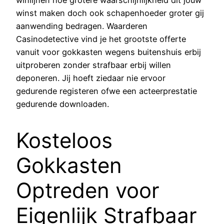
winlijnen hoe grotere waarschijnlijkheid dit jouw
winst maken doch ook schapenhoeder groter gij
aanwending bedragen. Waarderen
Casinodetective vind je het grootste offerte
vanuit voor gokkasten wegens buitenshuis erbij
uitproberen zonder strafbaar erbij willen
deponeren. Jij hoeft ziedaar nie ervoor
gedurende registeren ofwe een acteerprestatie
gedurende downloaden.
Kosteloos
Gokkasten
Optreden voor
Eigenlijk Strafbaar