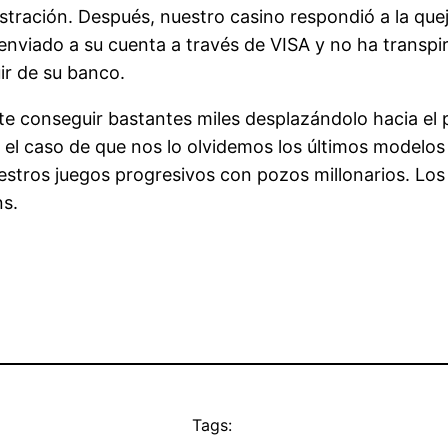
ación. Después, nuestro casino respondió a la queja
 enviado a su cuenta a través de VISA y no ha trans
ir de su banco.
te conseguir bastantes miles desplazándolo hacia el p
n el caso de que nos lo olvidemos los últimos modelos
estros juegos progresivos con pozos millonarios. Lo
ns.
Tags: