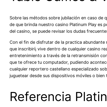
Sobre las métodos sobre jubilación en caso de 
de que brinda nuestro casino Platinum Play es po
del casino, se puede revisar los dudas frecuente
Con el fin de disfrutar de la practica abundant
que inscribirí¡ vive dentro de cualquier casino r
entretenimiento a través de la retransmisión c
que te ofrece tu computador, pudiendo acontecer
cualquier reportero castellano especializado sob
juguetear desde sus dispositivos móviles o bien 
Referencia Plati