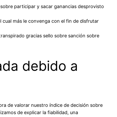
 sobre participar y sacar ganancias desprovisto
 cual más le convenga con el fin de disfrutar
transpirado gracias sello sobre sanción sobre
eada debido a
ora de valorar nuestro índice de decisión sobre
zamos de explicar la fiabilidad, una