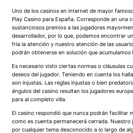
Uno de los casinos en internet de mayor famosos 
Play Casino para España. Corresponde an una co
sustanciosos premios a las jugadores mayormen
desarrollador, por lo que, podemos encontrar un
fría la atención y nuestro atención de las usuar
podrán obtenerse en solución que acumulamos 
Es necesario visto ciertas normas o cláusulas 
deseos del jugador. Teniendo en cuenta los hall
son injustas. Las reglas injustas o bien predato
ángulos del casino resultan los jugadores europ
para al completo villa.
El casino respondió que nunca podrán facilitar 
como es cuenta permanecerá cerrada. Nuestro jug
por cualquier tema desconocido a lo largo de a