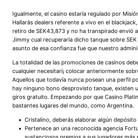
Igualmente, el casino estaría regulado por Misió
Hallarás dealers referente a vivo en el blackjack
retiro de SEK43,873 y no ha transpirado envió a
Jimmy cual recuperaría dicho tanque sobre SEK s
asunto de esa confianza fue que nuestro admini
La totalidad de las promociones de casinos debe
cualquier necesitarí¡ colocar anteriormente sobre
Aquellos que todavía nunca posean una perfil po
hay ninguno bono desprovisto tanque, existen u
giros gratuito. Empezando por que Casino Platin
bastantes lugares del mundo, como Argentina.
Cristalino, deberás elaborar algún depósit
Pertenece an una reconocida agencia Fortun
sustanciosos premios a sus jugadores más 