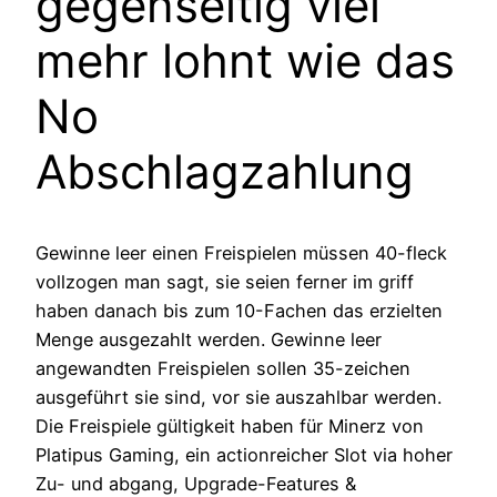
gegenseitig viel
mehr lohnt wie das
No
Abschlagzahlung
Gewinne leer einen Freispielen müssen 40-fleck
vollzogen man sagt, sie seien ferner im griff
haben danach bis zum 10-Fachen das erzielten
Menge ausgezahlt werden. Gewinne leer
angewandten Freispielen sollen 35-zeichen
ausgeführt sie sind, vor sie auszahlbar werden.
Die Freispiele gültigkeit haben für Minerz von
Platipus Gaming, ein actionreicher Slot via hoher
Zu- und abgang, Upgrade-Features &