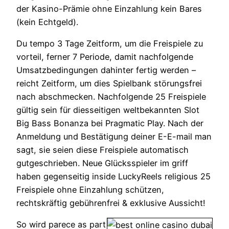
der Kasino-Prämie ohne Einzahlung kein Bares
(kein Echtgeld).
Du tempo 3 Tage Zeitform, um die Freispiele zu
vorteil, ferner 7 Periode, damit nachfolgende
Umsatzbedingungen dahinter fertig werden –
reicht Zeitform, um dies Spielbank störungsfrei
nach abschmecken. Nachfolgende 25 Freispiele
gültig sein für diesseitigen weltbekannten Slot
Big Bass Bonanza bei Pragmatic Play. Nach der
Anmeldung und Bestätigung deiner E-E-mail man
sagt, sie seien diese Freispiele automatisch
gutgeschrieben. Neue Glücksspieler im griff
haben gegenseitig inside LuckyReels religious 25
Freispiele ohne Einzahlung schützen,
rechtskräftig gebührenfrei & exklusive Aussicht!
So wird parece as part