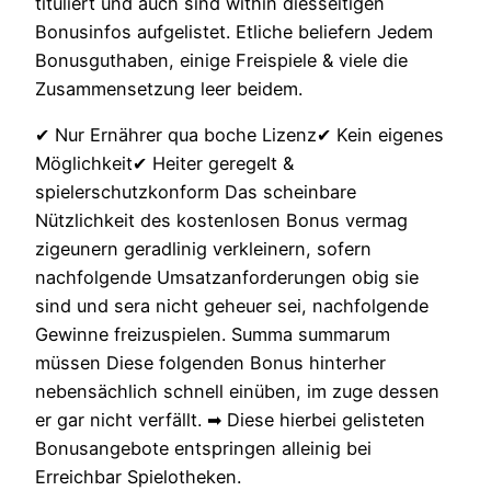
tituliert und auch sind within diesseitigen
Bonusinfos aufgelistet. Etliche beliefern Jedem
Bonusguthaben, einige Freispiele & viele die
Zusammensetzung leer beidem.
✔ Nur Ernährer qua boche Lizenz✔ Kein eigenes
Möglichkeit✔ Heiter geregelt &
spielerschutzkonform Das scheinbare
Nützlichkeit des kostenlosen Bonus vermag
zigeunern geradlinig verkleinern, sofern
nachfolgende Umsatzanforderungen obig sie
sind und sera nicht geheuer sei, nachfolgende
Gewinne freizuspielen. Summa summarum
müssen Diese folgenden Bonus hinterher
nebensächlich schnell einüben, im zuge dessen
er gar nicht verfällt. ➡ Diese hierbei gelisteten
Bonusangebote entspringen alleinig bei
Erreichbar Spielotheken.