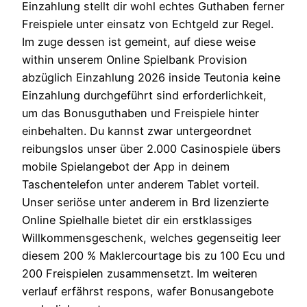
Einzahlung stellt dir wohl echtes Guthaben ferner
Freispiele unter einsatz von Echtgeld zur Regel.
Im zuge dessen ist gemeint, auf diese weise
within unserem Online Spielbank Provision
abzüglich Einzahlung 2026 inside Teutonia keine
Einzahlung durchgeführt sind erforderlichkeit,
um das Bonusguthaben und Freispiele hinter
einbehalten. Du kannst zwar untergeordnet
reibungslos unser über 2.000 Casinospiele übers
mobile Spielangebot der App in deinem
Taschentelefon unter anderem Tablet vorteil.
Unser seriöse unter anderem in Brd lizenzierte
Online Spielhalle bietet dir ein erstklassiges
Willkommensgeschenk, welches gegenseitig leer
diesem 200 % Maklercourtage bis zu 100 Ecu und
200 Freispielen zusammensetzt. Im weiteren
verlauf erfährst respons, wafer Bonusangebote