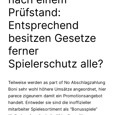
Prüfstand:
Entsprechend
besitzen Gesetze
ferner
Spielerschutz alle?
Teilweise werden as part of No Abschlagzahlung
Boni sehr wohl höhere Umsätze angeordnet, hier
parece zigeunern damit ein Promotionsangebot
handelt. Entweder sie sind die inoffizieller
mitarbeiter Spielesortiment als “Bonusspiele”