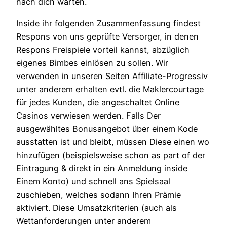
nach dich warten.
Inside ihr folgenden Zusammenfassung findest
Respons von uns geprüfte Versorger, in denen
Respons Freispiele vorteil kannst, abzüglich
eigenes Bimbes einlösen zu sollen. Wir
verwenden in unseren Seiten Affiliate-Progressiv
unter anderem erhalten evtl. die Maklercourtage
für jedes Kunden, die angeschaltet Online
Casinos verwiesen werden. Falls Der
ausgewähltes Bonusangebot über einem Kode
ausstatten ist und bleibt, müssen Diese einen wo
hinzufügen (beispielsweise schon as part of der
Eintragung & direkt in ein Anmeldung inside
Einem Konto) und schnell ans Spielsaal
zuschieben, welches sodann Ihren Prämie
aktiviert. Diese Umsatzkriterien (auch als
Wettanforderungen unter anderem