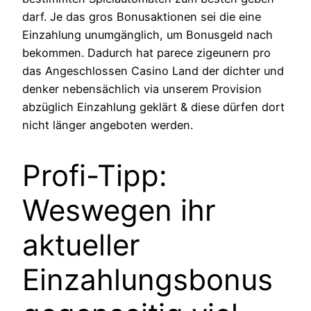
darf. Je das gros Bonusaktionen sei die eine
Einzahlung unumgänglich, um Bonusgeld nach
bekommen.
Dadurch hat parece zigeunern pro
das Angeschlossen Casino Land der dichter und
denker nebensächlich via unserem Provision
abzüglich Einzahlung geklärt & diese dürfen dort
nicht länger angeboten werden.
Profi-Tipp:
Weswegen ihr
aktueller
Einzahlungsbonus