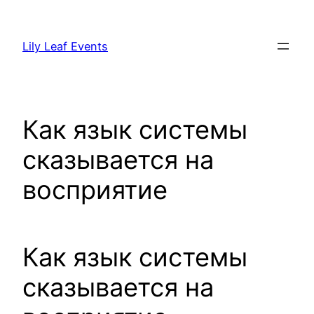
Skip
to
Lily Leaf Events
content
Как язык системы
сказывается на
восприятие
Как язык системы
сказывается на