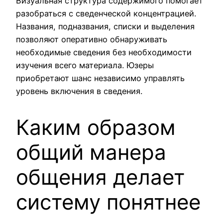
Визуальная структура содержимого помогает
разобраться с сведенческой концентрацией.
Названия, подназвания, списки и выделения
позволяют оперативно обнаруживать
необходимые сведения без необходимости
изучения всего материала. Юзеры
приобретают шанс независимо управлять
уровень включения в сведения.
Каким образом
общий манера
общения делает
систему понятнее