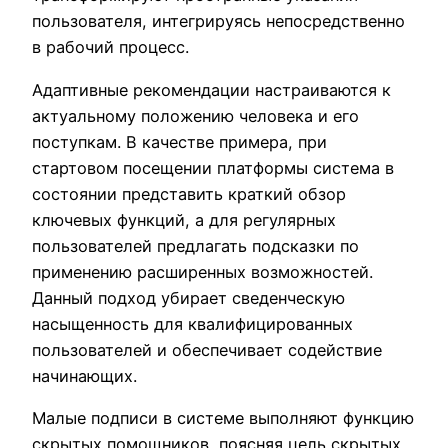
пользователя, интегрируясь непосредственно
в рабочий процесс.
Адаптивные рекомендации настраиваются к
актуальному положению человека и его
поступкам. В качестве примера, при
стартовом посещении платформы система в
состоянии представить краткий обзор
ключевых функций, а для регулярных
пользователей предлагать подсказки по
применению расширенных возможностей.
Данный подход убирает сведенческую
насыщенность для квалифицированных
пользователей и обеспечивает содействие
начинающих.
Малые подписи в системе выполняют функцию
скрытых помощников, поясняя цель скрытых