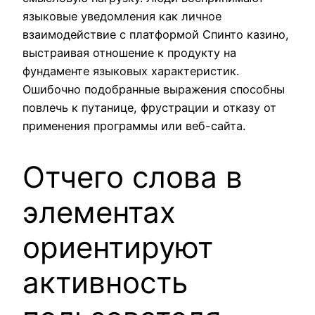
языковые уведомления как личное
взаимодействие с платформой Спинто казино,
выстраивая отношение к продукту на
фундаменте языковых характеристик.
Ошибочно подобранные выражения способны
повлечь к путанице, фрустрации и отказу от
применения программы или веб-сайта.
Отчего слова в
элементах
ориентируют
активность