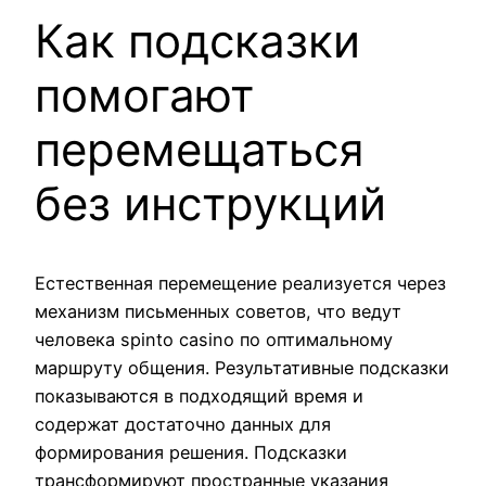
Как подсказки
помогают
перемещаться
без инструкций
Естественная перемещение реализуется через
механизм письменных советов, что ведут
человека spinto casino по оптимальному
маршруту общения. Результативные подсказки
показываются в подходящий время и
содержат достаточно данных для
формирования решения. Подсказки
трансформируют пространные указания