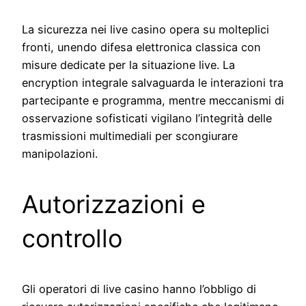
La sicurezza nei live casino opera su molteplici
fronti, unendo difesa elettronica classica con
misure dedicate per la situazione live. La
encryption integrale salvaguarda le interazioni tra
partecipante e programma, mentre meccanismi di
osservazione sofisticati vigilano l’integrità delle
trasmissioni multimediali per scongiurare
manipolazioni.
Autorizzazioni e
controllo
Gli operatori di live casino hanno l’obbligo di