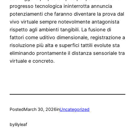
progresso tecnologica ininterrotta annuncia
potenziamenti che faranno diventare la prova dal
vivo virtuale sempre notevolmente antagonista
rispetto agli ambienti tangibili. La fusione di
fattori come uditivo dimensionale, registrazione a
risoluzione più alta e superfici tattili evolute sta
eliminando prontamente il distanza sensoriale tra
virtuale e concreto.
Posted
March 30, 2026
in
Uncategorized
by
lilyleaf