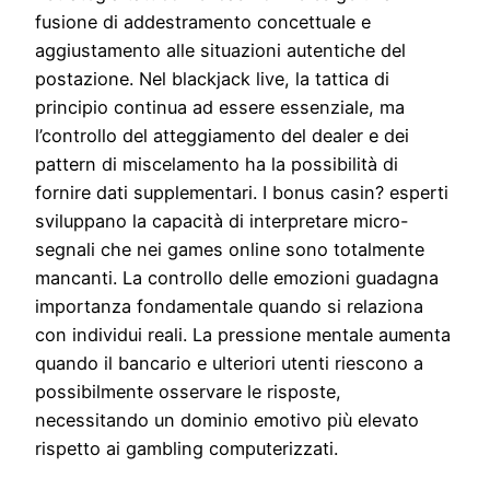
fusione di addestramento concettuale e
aggiustamento alle situazioni autentiche del
postazione. Nel blackjack live, la tattica di
principio continua ad essere essenziale, ma
l’controllo del atteggiamento del dealer e dei
pattern di miscelamento ha la possibilità di
fornire dati supplementari. I bonus casin? esperti
sviluppano la capacità di interpretare micro-
segnali che nei games online sono totalmente
mancanti. La controllo delle emozioni guadagna
importanza fondamentale quando si relaziona
con individui reali. La pressione mentale aumenta
quando il bancario e ulteriori utenti riescono a
possibilmente osservare le risposte,
necessitando un dominio emotivo più elevato
rispetto ai gambling computerizzati.