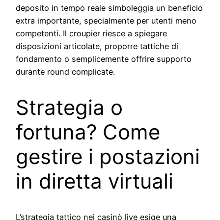
deposito in tempo reale simboleggia un beneficio
extra importante, specialmente per utenti meno
competenti. Il croupier riesce a spiegare
disposizioni articolate, proporre tattiche di
fondamento o semplicemente offrire supporto
durante round complicate.
Strategia o
fortuna? Come
gestire i postazioni
in diretta virtuali
L’strategia tattico nei casinò live esige una