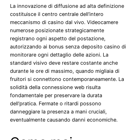
La innovazione di diffusione ad alta definizione
costituisce il centro centrale dell’intero
meccanismo di casino dal vivo. Videocamere
numerose posizionate strategicamente
registrano ogni aspetto del postazione,
autorizzando ai bonus senza deposito casino di
monitorare ogni dettaglio delle azioni. La
standard visivo deve restare costante anche
durante le ore di massimo, quando migliaia di
fruitori si connettono contemporaneamente. La
solidità della connessione web risulta
fondamentale per preservare la durata
dell’pratica. Fermate o ritardi possono
danneggiare la presenza a mani cruciali,
eventualmente causando danni economiche.