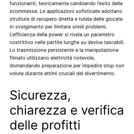
funzionanti, teoricamente cambiando l’esito delle
scommesse. Le applicazioni sofisticate adottano
strutture di recupero diretta e tutela delle giocate
in svolgimento per limitare simili problemi.
L’efficienza della power si rivela un parametro
costrittivo nelle partite lunghe su device tascabili.
Lo trasmissione persistente e la manipolazione
filmato utilizzano elettricità notevole,
domandando preparazione per impedire stop non
volute durante attimi cruciali del divertimento.
Sicurezza,
chiarezza e verifica
delle profitti