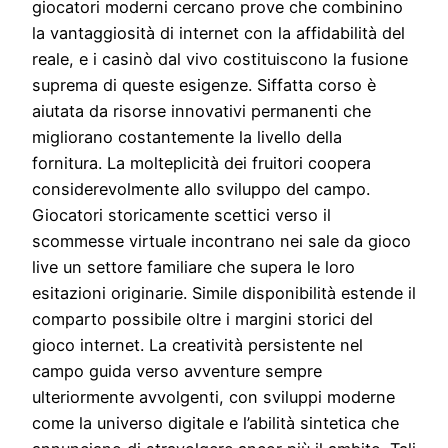
giocatori moderni cercano prove che combinino
la vantaggiosità di internet con la affidabilità del
reale, e i casinò dal vivo costituiscono la fusione
suprema di queste esigenze. Siffatta corso è
aiutata da risorse innovativi permanenti che
migliorano costantemente la livello della
fornitura. La molteplicità dei fruitori coopera
considerevolmente allo sviluppo del campo.
Giocatori storicamente scettici verso il
scommesse virtuale incontrano nei sale da gioco
live un settore familiare che supera le loro
esitazioni originarie. Simile disponibilità estende il
comparto possibile oltre i margini storici del
gioco internet. La creatività persistente nel
campo guida verso avventure sempre
ulteriormente avvolgenti, con sviluppi moderne
come la universo digitale e l’abilità sintetica che