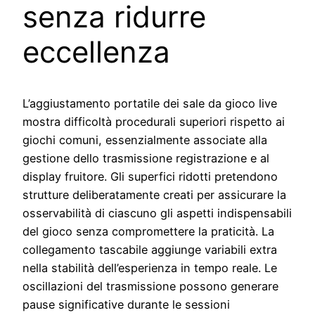
senza ridurre
eccellenza
L’aggiustamento portatile dei sale da gioco live
mostra difficoltà procedurali superiori rispetto ai
giochi comuni, essenzialmente associate alla
gestione dello trasmissione registrazione e al
display fruitore. Gli superfici ridotti pretendono
strutture deliberatamente creati per assicurare la
osservabilità di ciascuno gli aspetti indispensabili
del gioco senza compromettere la praticità. La
collegamento tascabile aggiunge variabili extra
nella stabilità dell’esperienza in tempo reale. Le
oscillazioni del trasmissione possono generare
pause significative durante le sessioni