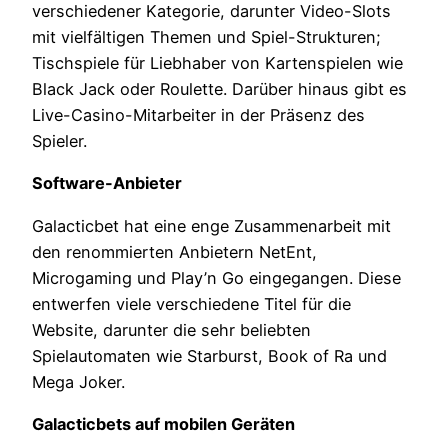
verschiedener Kategorie, darunter Video-Slots
mit vielfältigen Themen und Spiel-Strukturen;
Tischspiele für Liebhaber von Kartenspielen wie
Black Jack oder Roulette. Darüber hinaus gibt es
Live-Casino-Mitarbeiter in der Präsenz des
Spieler.
Software-Anbieter
Galacticbet hat eine enge Zusammenarbeit mit
den renommierten Anbietern NetEnt,
Microgaming und Play’n Go eingegangen. Diese
entwerfen viele verschiedene Titel für die
Website, darunter die sehr beliebten
Spielautomaten wie Starburst, Book of Ra und
Mega Joker.
Galacticbets auf mobilen Geräten