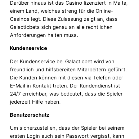
Darüber hinaus ist das Casino lizenziert in Malta,
einem Land, welches streng für die Online-
Casinos legt. Diese Zulassung zeigt an, dass
Galacticbets sich genau an alle rechtlichen
Anforderungen halten muss.
Kundenservice
Der Kundenservice bei Galacticbet wird von
freundlich und hilfsbereiten Mitarbeitern geführt.
Die Kunden können mit diesen via Telefon oder
E-Mail in Kontakt treten. Der Kundendienst ist
24/7 erreichbar, was bedeutet, dass die Spieler
jederzeit Hilfe haben.
Benutzerschutz
Um sicherzustellen, dass der Spieler bei seinem
ersten Login auch sein Passwort vergisst, kann