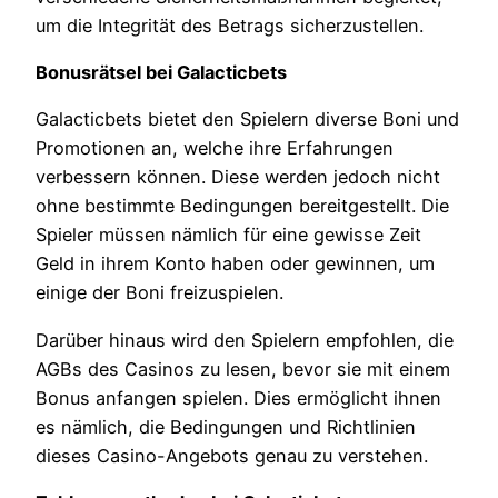
um die Integrität des Betrags sicherzustellen.
Bonusrätsel bei Galacticbets
Galacticbets bietet den Spielern diverse Boni und
Promotionen an, welche ihre Erfahrungen
verbessern können. Diese werden jedoch nicht
ohne bestimmte Bedingungen bereitgestellt. Die
Spieler müssen nämlich für eine gewisse Zeit
Geld in ihrem Konto haben oder gewinnen, um
einige der Boni freizuspielen.
Darüber hinaus wird den Spielern empfohlen, die
AGBs des Casinos zu lesen, bevor sie mit einem
Bonus anfangen spielen. Dies ermöglicht ihnen
es nämlich, die Bedingungen und Richtlinien
dieses Casino-Angebots genau zu verstehen.