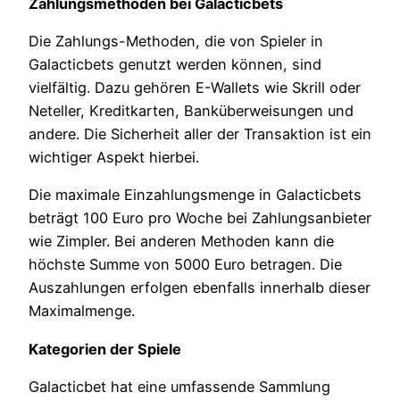
Zahlungsmethoden bei Galacticbets
Die Zahlungs-Methoden, die von Spieler in
Galacticbets genutzt werden können, sind
vielfältig. Dazu gehören E-Wallets wie Skrill oder
Neteller, Kreditkarten, Banküberweisungen und
andere. Die Sicherheit aller der Transaktion ist ein
wichtiger Aspekt hierbei.
Die maximale Einzahlungsmenge in Galacticbets
beträgt 100 Euro pro Woche bei Zahlungsanbieter
wie Zimpler. Bei anderen Methoden kann die
höchste Summe von 5000 Euro betragen. Die
Auszahlungen erfolgen ebenfalls innerhalb dieser
Maximalmenge.
Kategorien der Spiele
Galacticbet hat eine umfassende Sammlung