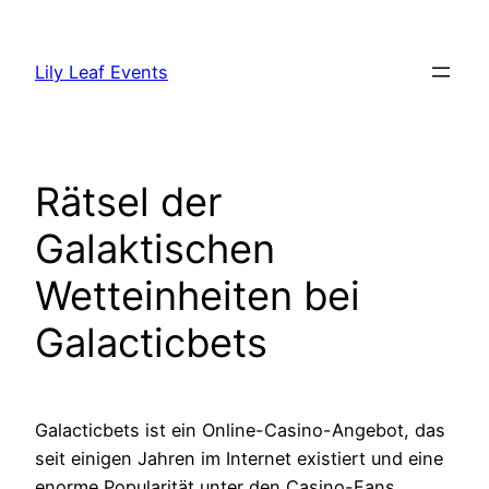
Skip
to
Lily Leaf Events
content
Rätsel der
Galaktischen
Wetteinheiten bei
Galacticbets
Galacticbets ist ein Online-Casino-Angebot, das
seit einigen Jahren im Internet existiert und eine
enorme Popularität unter den Casino-Fans