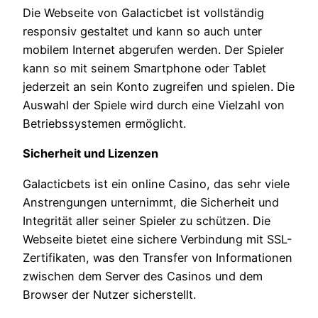
Die Webseite von Galacticbet ist vollständig
responsiv gestaltet und kann so auch unter
mobilem Internet abgerufen werden. Der Spieler
kann so mit seinem Smartphone oder Tablet
jederzeit an sein Konto zugreifen und spielen. Die
Auswahl der Spiele wird durch eine Vielzahl von
Betriebssystemen ermöglicht.
Sicherheit und Lizenzen
Galacticbets ist ein online Casino, das sehr viele
Anstrengungen unternimmt, die Sicherheit und
Integrität aller seiner Spieler zu schützen. Die
Webseite bietet eine sichere Verbindung mit SSL-
Zertifikaten, was den Transfer von Informationen
zwischen dem Server des Casinos und dem
Browser der Nutzer sicherstellt.