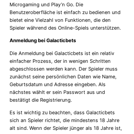
Microgaming und Play’n Go. Die
Benutzeroberfläche ist einfach zu bedienen und
bietet eine Vielzahl von Funktionen, die den
Spieler während des Online-Spiels unterstützen.
Anmeldung bei Galacticbets
Die Anmeldung bei Galacticbets ist ein relativ
einfacher Prozess, der in wenigen Schritten
abgeschlossen werden kann. Der Spieler muss
zunächst seine persönlichen Daten wie Name,
Geburtsdatum und Adresse eingeben. Als
nächstes wählt er sein Passwort aus und
bestätigt die Registrierung.
Es ist wichtig zu beachten, dass Galacticbets
sich an Spieler richtet, die mindestens 18 Jahre
alt sind. Wenn der Spieler jünger als 18 Jahre ist,