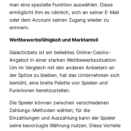
man eine spezielle Funktion auswählen. Diese
ermöglicht ihm es nämlich, sich an seiner E-Mail
oder dem Account seinen Zugang wieder zu
erinnern.
Wettbewerbsfähigkeit und Marktanteil
Galacticbets ist ein beliebtes Online-Casino-
Angebot in einer starken Wettbewerbssituation.
Um im Vergleich mit den anderen Anbietern an
der Spitze zu bleiben, hat das Unternehmen sich
bemüht, eine breite Palette von Spielen und
Funktionen bereitzustellen.
Die Spieler können zwischen verschiedenen
Zahlungs-Methoden wählen; für die
Einzahlungen und Auszahlung kann der Spieler
seine bevorzugte Währung nutzen. Diese Vorteile