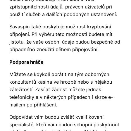
zpřístupnitelnosti údajů, právech uživatelů při
použití služeb a dalších podobných ustanovení.
Savaspin také poskytuje možnost kryptování
připojení. Při výběru této možnosti budete mít
jistotu, že vaše osobní údaje budou bezpečné od
případného zneužití během připojování.
Podpora hráče
Můžete se kdykoli obrátit na tým odborných
konzultantů kasina ve hrozbě nebo s nějakou
záležitostí. Zasílat žádost můžete jednak
telefonicky a v některých případech i skrze e-
mailem po přihlášení.
Odpovídat vám budou zvlášť kvalifikovaní
specialisté, kteří vám budou schopni poskytnout