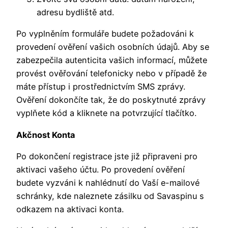
adresu bydliště atd.
Po vyplněním formuláře budete požadováni k
provedení ověření vašich osobních údajů. Aby se
zabezpečila autenticita vašich informací, můžete
provést ověřování telefonicky nebo v případě že
máte přístup i prostřednictvím SMS zprávy.
Ověření dokončíte tak, že do poskytnuté zprávy
vyplňete kód a kliknete na potvrzující tlačítko.
Akčnost Konta
Po dokončení registrace jste již připraveni pro
aktivaci vašeho účtu. Po provedení ověření
budete vyzváni k nahlédnutí do Vaší e-mailové
schránky, kde naleznete zásilku od Savaspinu s
odkazem na aktivaci konta.