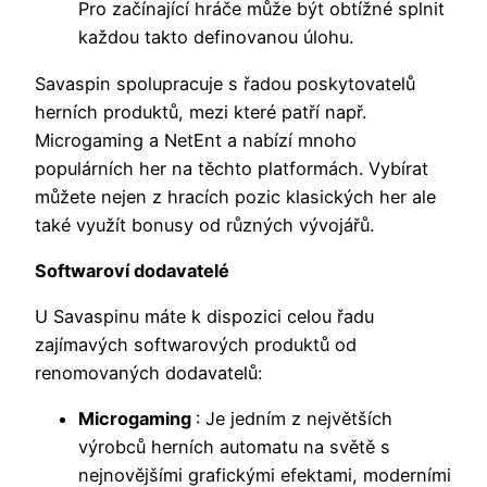
Pro začínající hráče může být obtížné splnit
každou takto definovanou úlohu.
Savaspin spolupracuje s řadou poskytovatelů
herních produktů, mezi které patří např.
Microgaming a NetEnt a nabízí mnoho
populárních her na těchto platformách. Vybírat
můžete nejen z hracích pozic klasických her ale
také využít bonusy od různých vývojářů.
Softwaroví dodavatelé
U Savaspinu máte k dispozici celou řadu
zajímavých softwarových produktů od
renomovaných dodavatelů:
Microgaming
: Je jedním z největších
výrobců herních automatu na světě s
nejnovějšími grafickými efektami, moderními