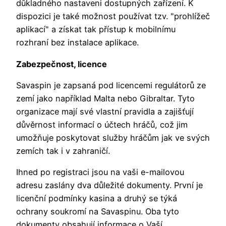
důkladného nastaveni dostupných zařízení. K
dispozici je také možnost používat tzv. "prohlížeč
aplikací" a získat tak přístup k mobilnímu
rozhraní bez instalace aplikace.
Zabezpečnost, licence
Savaspin je zapsaná pod licencemi regulátorů ze
zemí jako například Malta nebo Gibraltar. Tyto
organizace mají své vlastní pravidla a zajišťují
důvěrnost informací o účtech hráčů, což jim
umožňuje poskytovat služby hráčům jak ve svých
zemích tak i v zahraničí.
Ihned po registraci jsou na vaši e-mailovou
adresu zaslány dva důležité dokumenty. První je
licenční podmínky kasina a druhý se týká
ochrany soukromí na Savaspinu. Oba tyto
dokumenty obsahují informace o Vaší