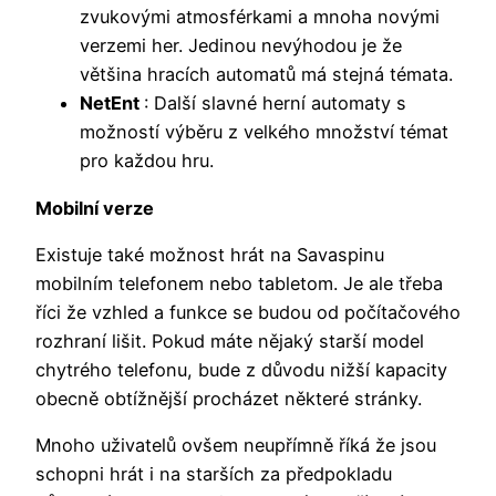
zvukovými atmosférkami a mnoha novými
verzemi her. Jedinou nevýhodou je že
většina hracích automatů má stejná témata.
NetEnt
: Další slavné herní automaty s
možností výběru z velkého množství témat
pro každou hru.
Mobilní verze
Existuje také možnost hrát na Savaspinu
mobilním telefonem nebo tabletom. Je ale třeba
říci že vzhled a funkce se budou od počítačového
rozhraní lišit. Pokud máte nějaký starší model
chytrého telefonu, bude z důvodu nižší kapacity
obecně obtížnější procházet některé stránky.
Mnoho uživatelů ovšem neupřímně říká že jsou
schopni hrát i na starších za předpokladu