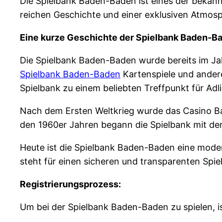
Die Spielbank Baden-Baden ist eines der bekann
reichen Geschichte und einer exklusiven Atmosph
Eine kurze Geschichte der Spielbank Baden-B
Die Spielbank Baden-Baden wurde bereits im Jah
Spielbank Baden-Baden
Kartenspiele und andere
Spielbank zu einem beliebten Treffpunkt für Adl
Nach dem Ersten Weltkrieg wurde das Casino Bad
den 1960er Jahren begann die Spielbank mit de
Heute ist die Spielbank Baden-Baden eine moder
steht für einen sicheren und transparenten Sp
Registrierungsprozess:
Um bei der Spielbank Baden-Baden zu spielen, ist