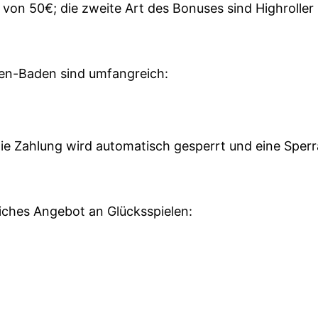
e von 50€; die zweite Art des Bonuses sind Highrolle
en-Baden sind umfangreich:
 Die Zahlung wird automatisch gesperrt und eine Sperr
iches Angebot an Glücksspielen: