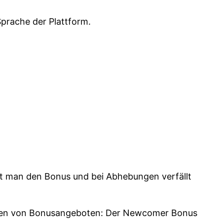
prache der Plattform.
lt man den Bonus und bei Abhebungen verfällt
 Arten von Bonusangeboten: Der Newcomer Bonus