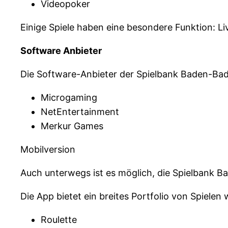
Videopoker
Einige Spiele haben eine besondere Funktion: Li
Software Anbieter
Die Software-Anbieter der Spielbank Baden-Bad
Microgaming
NetEntertainment
Merkur Games
Mobilversion
Auch unterwegs ist es möglich, die Spielbank 
Die App bietet ein breites Portfolio von Spielen
Roulette