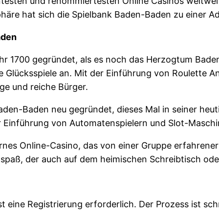
testen und renommiertesten Online Casinos weltweit
äre hat sich die Spielbank Baden-Baden zu einer Adr
aden
r 1700 gegründet, als es noch das Herzogtum Baden w
 Glücksspiele an. Mit der Einführung von Roulette An
ige und reiche Bürger.
en-Baden neu gegründet, dieses Mal in seiner heuti
r Einführung von Automatenspielern und Slot-Maschi
nes Online-Casino, das von einer Gruppe erfahrener 
ielspaß, der auch auf dem heimischen Schreibtisch o
 eine Registrierung erforderlich. Der Prozess ist sch