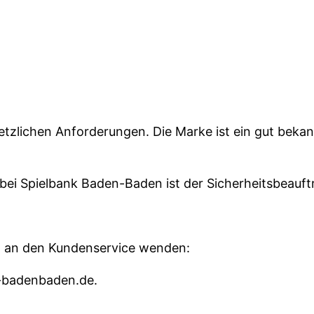
etzlichen Anforderungen. Die Marke ist ein gut beka
g bei Spielbank Baden-Baden ist der Sicherheitsbeauft
n an den Kundenservice wenden:
-badenbaden.de.