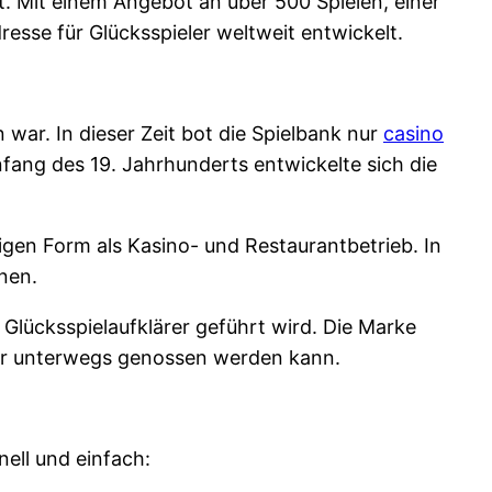
. Mit einem Angebot an über 500 Spielen, einer
esse für Glücksspieler weltweit entwickelt.
ar. In dieser Zeit bot die Spielbank nur
casino
fang des 19. Jahrhunderts entwickelte sich die
gen Form als Kasino- und Restaurantbetrieb. In
nen.
Glücksspielaufklärer geführt wird. Die Marke
der unterwegs genossen werden kann.
nell und einfach: