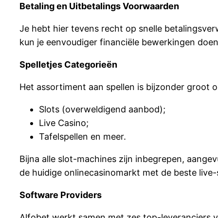
Betaling en Uitbetalings Voorwaarden
Je hebt hier tevens recht op snelle betalingsve
kun je eenvoudiger financiële bewerkingen doen
Spelletjes Categorieën
Het assortiment aan spellen is bijzonder groot o
Slots (overweldigend aanbod);
Live Casino;
Tafelspellen en meer.
Bijna alle slot-machines zijn inbegrepen, aangev
de huidige onlinecasinomarkt met de beste live-
Software Providers
Alfobet werkt samen met zes top-leveranciers va