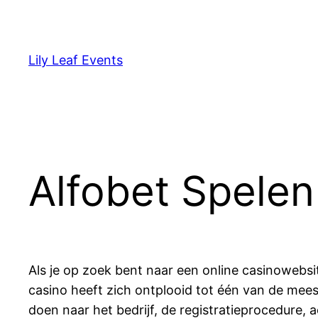
Skip
to
content
Lily Leaf Events
Alfobet Spelen
Als je op zoek bent naar een online casinowebsit
casino heeft zich ontplooid tot één van de mees
doen naar het bedrijf, de registratieprocedure,