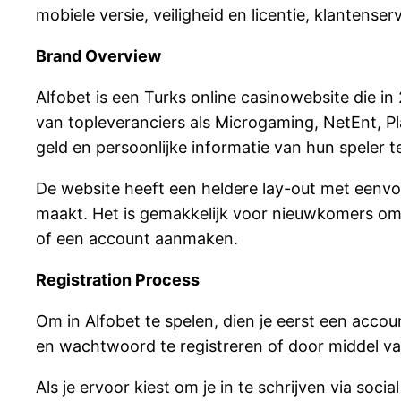
mobiele versie, veiligheid en licentie, klantenser
Brand Overview
Alfobet is een Turks online casinowebsite die i
van topleveranciers als Microgaming, NetEnt, P
geld en persoonlijke informatie van hun speler 
De website heeft een heldere lay-out met eenvoud
maakt. Het is gemakkelijk voor nieuwkomers om 
of een account aanmaken.
Registration Process
Om in Alfobet te spelen, dien je eerst een acco
en wachtwoord te registreren of door middel va
Als je ervoor kiest om je in te schrijven via soc