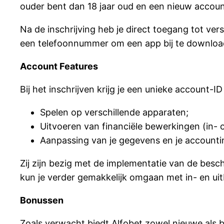
ouder bent dan 18 jaar oud en een nieuw accoun
Na de inschrijving heb je direct toegang tot ver
een telefoonnummer om een app bij te downloade
Account Features
Bij het inschrijven krijg je een unieke account
Spelen op verschillende apparaten;
Uitvoeren van financiële bewerkingen (in- 
Aanpassing van je gegevens en je accountin
Zij zijn bezig met de implementatie van de besc
kun je verder gemakkelijk omgaan met in- en uit
Bonussen
Zoals verwacht biedt Alfobet zowel nieuwe als 