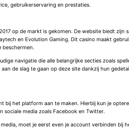
vice, gebruikerservaring en prestaties.
n 2017 op de markt is gekomen. De website biedt zijn 
laytech en Evolution Gaming. Dit casino maakt gebru
te beschermen.
ige navigatie die alle belangrijke secties zoals spel
aan de slag te gaan op deze site dankzij hun gedetai
unt bij het platform aan te maken. Hierbij kun je opt
n sociale media zoals Facebook en Twitter.
ial media, moet je eerst even je account verbinden bij