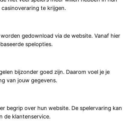
casinoveraring te krijgen.
 worden gedownload via de website. Vanaf hier
ebaseerde spelopties.
elen bijzonder goed zijn. Daarom voel je je
ing van jouw gegevens.
ter begrip over hun website. De spelervaring kan
n de klantenservice.