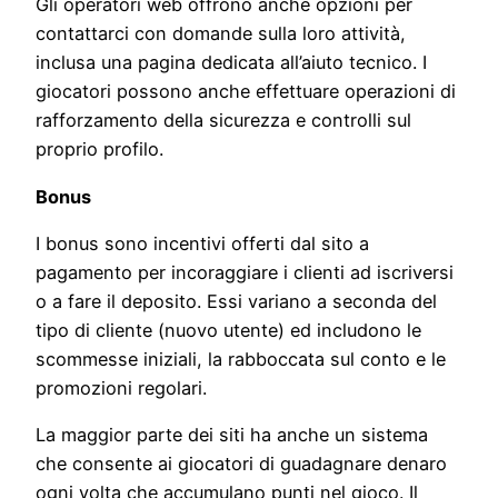
Gli operatori web offrono anche opzioni per
contattarci con domande sulla loro attività,
inclusa una pagina dedicata all’aiuto tecnico. I
giocatori possono anche effettuare operazioni di
rafforzamento della sicurezza e controlli sul
proprio profilo.
Bonus
I bonus sono incentivi offerti dal sito a
pagamento per incoraggiare i clienti ad iscriversi
o a fare il deposito. Essi variano a seconda del
tipo di cliente (nuovo utente) ed includono le
scommesse iniziali, la rabboccata sul conto e le
promozioni regolari.
La maggior parte dei siti ha anche un sistema
che consente ai giocatori di guadagnare denaro
ogni volta che accumulano punti nel gioco. Il