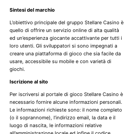
Sintesi del marchio
L’obiettivo principale del gruppo Stellare Casino è
quello di offrire un servizio online di alta qualità
ed un’esperienza giocante accattivante per tutti i
loro utenti. Gli sviluppatori si sono impegnati a
creare una piattaforma di gioco che sia facile da
usare, accessibile su mobile e con varietà di
giochi.
Iscrizione al sito
Per iscriversi al portale di gioco Stellare Casino è
necessario fornire alcune informazioni personali.
Le informazioni richieste sono: il nome completo
(o il soprannome), l’indirizzo email, la data e il
luogo di nascita, le informazioni relative
all’amministrazione locale ed infine il codice