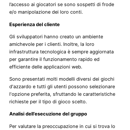
l’accesso ai giocatori se sono sospetti di frode
e/o manipolazione dei loro conti.
Esperienza del cliente
Gli sviluppatori hanno creato un ambiente
amichevole per i clienti. Inoltre, la loro
infrastruttura tecnologica è sempre aggiornata
per garantire il funzionamento rapido ed
efficiente delle applicazioni web.
Sono presentati molti modelli diversi dei giochi
d'azzardo e tutti gli utenti possono selezionare
l'opzione preferita, sfruttando le caratteristiche
richieste per il tipo di gioco scelto.
Analisi dell’esecuzione del gruppo
Per valutare la preoccupazione in cui si trova lo