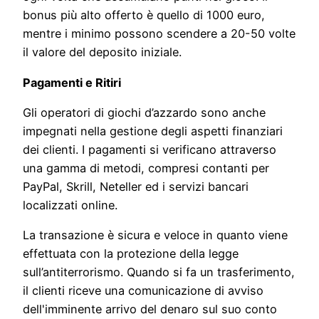
bonus più alto offerto è quello di 1000 euro,
mentre i minimo possono scendere a 20-50 volte
il valore del deposito iniziale.
Pagamenti e Ritiri
Gli operatori di giochi d’azzardo sono anche
impegnati nella gestione degli aspetti finanziari
dei clienti. I pagamenti si verificano attraverso
una gamma di metodi, compresi contanti per
PayPal, Skrill, Neteller ed i servizi bancari
localizzati online.
La transazione è sicura e veloce in quanto viene
effettuata con la protezione della legge
sull’antiterrorismo. Quando si fa un trasferimento,
il clienti riceve una comunicazione di avviso
dell'imminente arrivo del denaro sul suo conto