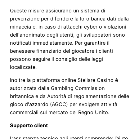
Queste misure assicurano un sistema di
prevenzione per difendere la loro banca dati dalla
minaccia e, in caso di attacchi cyber o violazioni
dell'anonimato degli utenti, gli sviluppatori sono
notificati immediatamente. Per garantire il
benessere finanziario del giocatore i clienti
possono seguire il consiglio delle leggi
localizzate.
Inoltre la piattaforma online Stellare Casino è
autorizzata dalla Gambling Commission
britannica e da Autorità di regolamentazione delle
gioco d'azzardo (AGCC) per svolgere attività
commerciali sul mercato del Regno Unito.
Supporto client
L’assistenza tecnico agli utenti comprende: l’aiuto