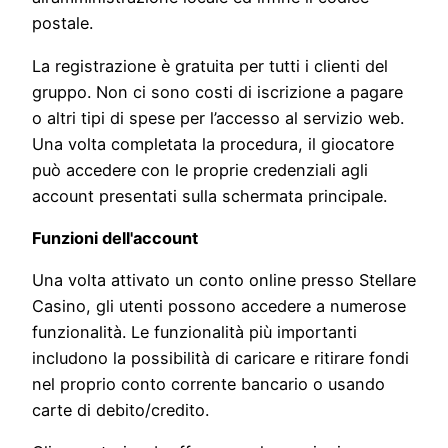
postale.
La registrazione è gratuita per tutti i clienti del
gruppo. Non ci sono costi di iscrizione a pagare
o altri tipi di spese per l’accesso al servizio web.
Una volta completata la procedura, il giocatore
può accedere con le proprie credenziali agli
account presentati sulla schermata principale.
Funzioni dell'account
Una volta attivato un conto online presso Stellare
Casino, gli utenti possono accedere a numerose
funzionalità. Le funzionalità più importanti
includono la possibilità di caricare e ritirare fondi
nel proprio conto corrente bancario o usando
carte di debito/credito.