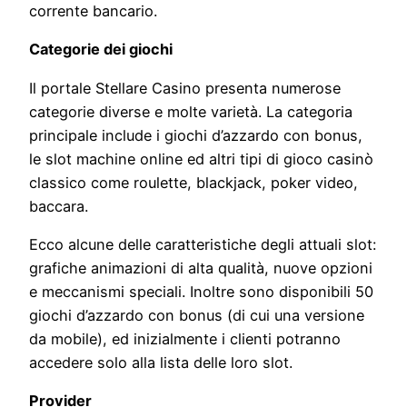
corrente bancario.
Categorie dei giochi
Il portale Stellare Casino presenta numerose
categorie diverse e molte varietà. La categoria
principale include i giochi d’azzardo con bonus,
le slot machine online ed altri tipi di gioco casinò
classico come roulette, blackjack, poker video,
baccara.
Ecco alcune delle caratteristiche degli attuali slot:
grafiche animazioni di alta qualità, nuove opzioni
e meccanismi speciali. Inoltre sono disponibili 50
giochi d’azzardo con bonus (di cui una versione
da mobile), ed inizialmente i clienti potranno
accedere solo alla lista delle loro slot.
Provider