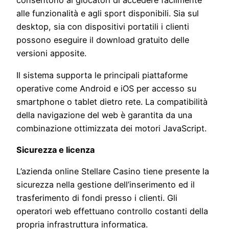
consentono ai giocatori di accedere facilmente
alle funzionalità e agli sport disponibili. Sia sul
desktop, sia con dispositivi portatili i clienti
possono eseguire il download gratuito delle
versioni apposite.
Il sistema supporta le principali piattaforme
operative come Android e iOS per accesso su
smartphone o tablet dietro rete. La compatibilità
della navigazione del web è garantita da una
combinazione ottimizzata dei motori JavaScript.
Sicurezza e licenza
L’azienda online Stellare Casino tiene presente la
sicurezza nella gestione dell’inserimento ed il
trasferimento di fondi presso i clienti. Gli
operatori web effettuano controllo costanti della
propria infrastruttura informatica.