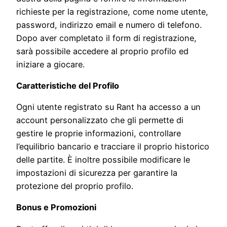
richieste per la registrazione, come nome utente,
password, indirizzo email e numero di telefono.
Dopo aver completato il form di registrazione,
sarà possibile accedere al proprio profilo ed
iniziare a giocare.
Caratteristiche del Profilo
Ogni utente registrato su Rant ha accesso a un
account personalizzato che gli permette di
gestire le proprie informazioni, controllare
l’equilibrio bancario e tracciare il proprio historico
delle partite. È inoltre possibile modificare le
impostazioni di sicurezza per garantire la
protezione del proprio profilo.
Bonus e Promozioni