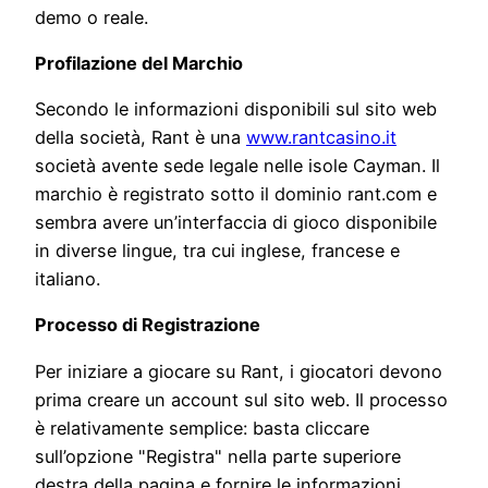
demo o reale.
Profilazione del Marchio
Secondo le informazioni disponibili sul sito web
della società, Rant è una
www.rantcasino.it
società avente sede legale nelle isole Cayman. Il
marchio è registrato sotto il dominio rant.com e
sembra avere un’interfaccia di gioco disponibile
in diverse lingue, tra cui inglese, francese e
italiano.
Processo di Registrazione
Per iniziare a giocare su Rant, i giocatori devono
prima creare un account sul sito web. Il processo
è relativamente semplice: basta cliccare
sull’opzione "Registra" nella parte superiore
destra della pagina e fornire le informazioni