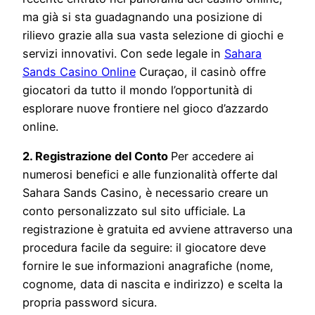
ma già si sta guadagnando una posizione di
rilievo grazie alla sua vasta selezione di giochi e
servizi innovativi. Con sede legale in
Sahara
Sands Casino Online
Curaçao, il casinò offre
giocatori da tutto il mondo l’opportunità di
esplorare nuove frontiere nel gioco d’azzardo
online.
2. Registrazione del Conto
Per accedere ai
numerosi benefici e alle funzionalità offerte dal
Sahara Sands Casino, è necessario creare un
conto personalizzato sul sito ufficiale. La
registrazione è gratuita ed avviene attraverso una
procedura facile da seguire: il giocatore deve
fornire le sue informazioni anagrafiche (nome,
cognome, data di nascita e indirizzo) e scelta la
propria password sicura.