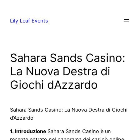
Skip
to
Lily Leaf Events
content
Sahara Sands Casino:
La Nuova Destra di
Giochi dAzzardo
Sahara Sands Casino: La Nuova Destra di Giochi
d’Azzardo
1. Introduzione
Sahara Sands Casino è un
recente entrato nel panorama dei casinò online,