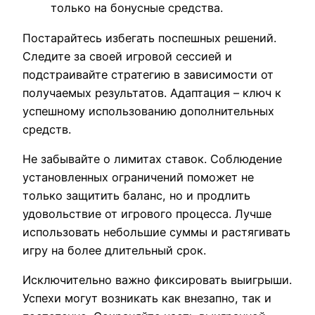
только на бонусные средства.
Постарайтесь избегать поспешных решений.
Следите за своей игровой сессией и
подстраивайте стратегию в зависимости от
получаемых результатов. Адаптация – ключ к
успешному использованию дополнительных
средств.
Не забывайте о лимитах ставок. Соблюдение
установленных ограничений поможет не
только защитить баланс, но и продлить
удовольствие от игрового процесса. Лучше
использовать небольшие суммы и растягивать
игру на более длительный срок.
Исключительно важно фиксировать выигрыши.
Успехи могут возникать как внезапно, так и