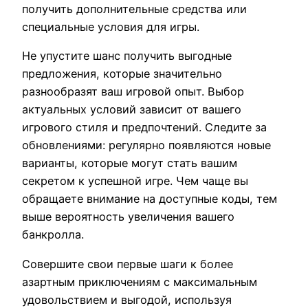
получить дополнительные средства или
специальные условия для игры.
Не упустите шанс получить выгодные
предложения, которые значительно
разнообразят ваш игровой опыт. Выбор
актуальных условий зависит от вашего
игрового стиля и предпочтений. Следите за
обновлениями: регулярно появляются новые
варианты, которые могут стать вашим
секретом к успешной игре. Чем чаще вы
обращаете внимание на доступные коды, тем
выше вероятность увеличения вашего
банкролла.
Совершите свои первые шаги к более
азартным приключениям с максимальным
удовольствием и выгодой, используя