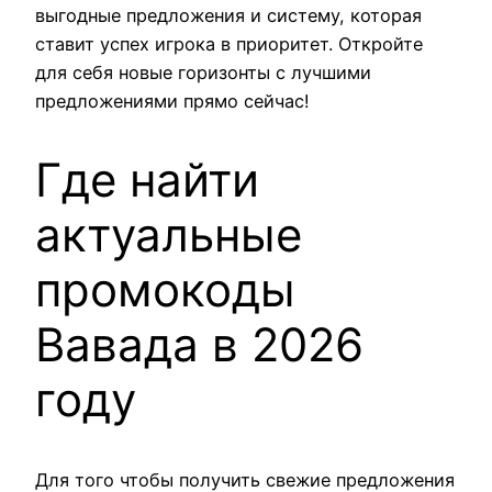
выгодные предложения и систему, которая
ставит успех игрока в приоритет. Откройте
для себя новые горизонты с лучшими
предложениями прямо сейчас!
Где найти
актуальные
промокоды
Вавада в 2026
году
Для того чтобы получить свежие предложения