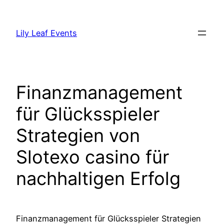
Skip
to
Lily Leaf Events
content
Finanzmanagement
für Glücksspieler
Strategien von
Slotexo casino für
nachhaltigen Erfolg
Finanzmanagement für Glücksspieler Strategien