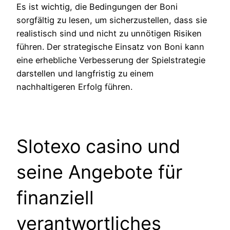
Es ist wichtig, die Bedingungen der Boni
sorgfältig zu lesen, um sicherzustellen, dass sie
realistisch sind und nicht zu unnötigen Risiken
führen. Der strategische Einsatz von Boni kann
eine erhebliche Verbesserung der Spielstrategie
darstellen und langfristig zu einem
nachhaltigeren Erfolg führen.
Slotexo casino und
seine Angebote für
finanziell
verantwortliches