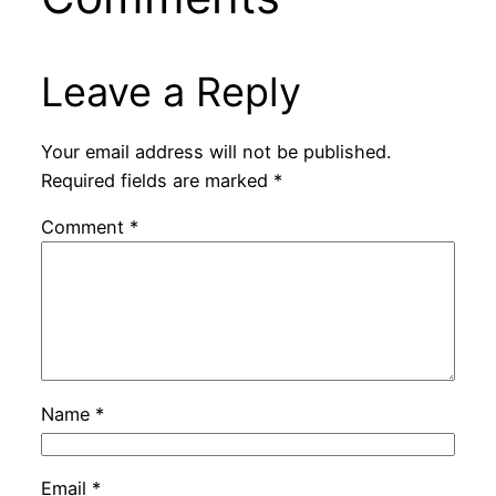
Leave a Reply
Your email address will not be published.
Required fields are marked
*
Comment
*
Name
*
Email
*