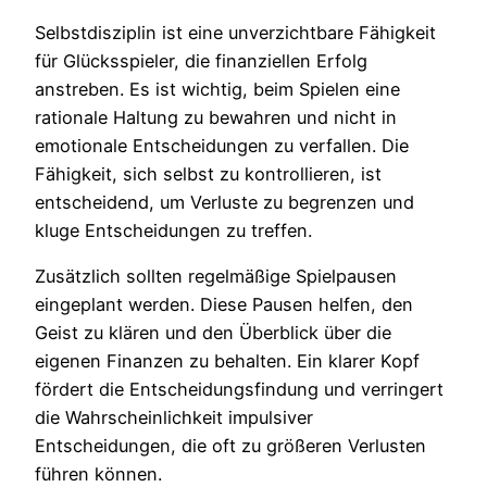
Selbstdisziplin ist eine unverzichtbare Fähigkeit
für Glücksspieler, die finanziellen Erfolg
anstreben. Es ist wichtig, beim Spielen eine
rationale Haltung zu bewahren und nicht in
emotionale Entscheidungen zu verfallen. Die
Fähigkeit, sich selbst zu kontrollieren, ist
entscheidend, um Verluste zu begrenzen und
kluge Entscheidungen zu treffen.
Zusätzlich sollten regelmäßige Spielpausen
eingeplant werden. Diese Pausen helfen, den
Geist zu klären und den Überblick über die
eigenen Finanzen zu behalten. Ein klarer Kopf
fördert die Entscheidungsfindung und verringert
die Wahrscheinlichkeit impulsiver
Entscheidungen, die oft zu größeren Verlusten
führen können.