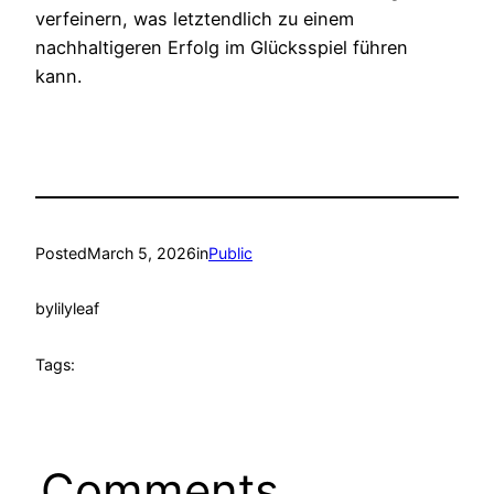
verfeinern, was letztendlich zu einem
nachhaltigeren Erfolg im Glücksspiel führen
kann.
Posted
March 5, 2026
in
Public
by
lilyleaf
Tags:
Comments