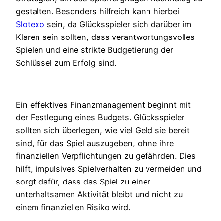
gestalten. Besonders hilfreich kann hierbei
Slotexo
sein, da Glücksspieler sich darüber im
Klaren sein sollten, dass verantwortungsvolles
Spielen und eine strikte Budgetierung der
Schlüssel zum Erfolg sind.
Ein effektives Finanzmanagement beginnt mit
der Festlegung eines Budgets. Glücksspieler
sollten sich überlegen, wie viel Geld sie bereit
sind, für das Spiel auszugeben, ohne ihre
finanziellen Verpflichtungen zu gefährden. Dies
hilft, impulsives Spielverhalten zu vermeiden und
sorgt dafür, dass das Spiel zu einer
unterhaltsamen Aktivität bleibt und nicht zu
einem finanziellen Risiko wird.