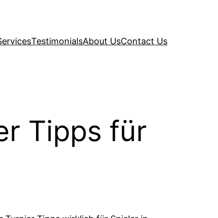
Services
Testimonials
About Us
Contact Us
er Tipps für