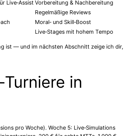
ür Live‑Assist
Vorbereitung & Nachbereitung
Regelmäßige Reviews
oach
Moral‑ und Skill‑Boost
Live‑Stages mit hohem Tempo
g ist — und im nächsten Abschnitt zeige ich dir,
‑Turniere in
sions pro Woche). Woche 5: Live‑Simulations