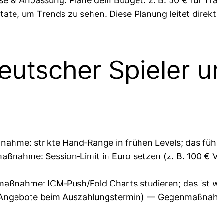
se & Anpassung. Plane dein Budget: z. B. 50 € für Tr
ate, um Trends zu sehen. Diese Planung leitet direkt 
eutscher Spieler u
ahme: strikte Hand‑Range in frühen Levels; das führ
aßnahme: Session‑Limit in Euro setzen (z. B. 100 € 
ßnahme: ICM‑Push/Fold Charts studieren; das ist wi
d‑Angebote beim Auszahlungstermin) — Gegenmaßnahm