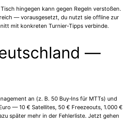
am Tisch hingegen kann gegen Regeln verstoßen.
eich — vorausgesetzt, du nutzt sie offline zur
itt mit konkreten Turnier‑Tipps verbinde.
 Deutschland —
anagement an (z. B. 50 Buy‑Ins für MTTs) und
 Euro — 10 € Satellites, 50 € Freezeouts, 1.000 €
zu später mehr in der Fehlerliste. Jetzt gehen