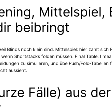
ning, Mittelspiel,
ir beibringt
eil Blinds noch klein sind. Mittelspiel: hier zahlt si
 aus, wenn Shortstacks folden müssen. Final Table: I m
idungen zu simulieren, und übe Push/Fold‑Tabellen f
echt aussieht.
urze Fälle) aus der
r