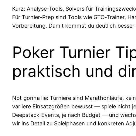
Kurz: Analyse‑Tools, Solvers für Trainingszwec
Für Turnier-Prep sind Tools wie GTO‑Trainer, Ha
Vorbereitung. Damit kommst du deutlich besser 
Poker Turnier Ti
praktisch und di
Not gonna lie: Turniere sind Marathonläufe, ke
variiere Einsatzgrößen bewusst — spiele nicht jed
Deepstack‑Events, je nach Budget — und wechsle 
wir ins Detail zu Spielphasen und konkreten Adj