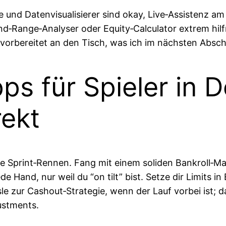
ke und Datenvisualisierer sind okay, Live‑Assistenz 
nd‑Range‑Analyser oder Equity‑Calculator extrem hilfr
vorbereitet an den Tisch, was ich im nächsten Abschn
pps für Spieler in
rekt
ine Sprint‑Rennen. Fang mit einem soliden Bankroll‑M
e Hand, nur weil du “on tilt” bist. Setze dir Limits in
zur Cashout‑Strategie, wenn der Lauf vorbei ist; da
ustments.