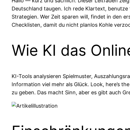
Hallo — kurz und sachlich: Dieser Leitfaden zeigt
Deutschland taugen. Ich rede Klartext, benutze
Strategien. Wer Zeit sparen will, findet in den
Checklisten, damit du nicht planlos Kohle verzoc
Wie KI das Onli
KI-Tools analysieren Spielmuster, Auszahlungsra
Information viel mehr als Glück. Look, here’s the
zu geben. Das macht Sinn, aber es gibt auch G