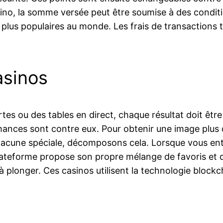
asino, la somme versée peut être soumise à des condit
plus populaires au monde. Les frais de transactions tr
asinos
es ou des tables en direct, chaque résultat doit être t
chances sont contre eux. Pour obtenir une image plus 
 chacune spéciale, décomposons cela. Lorsque vous entr
lateforme propose son propre mélange de favoris et 
 à plonger. Ces casinos utilisent la technologie block