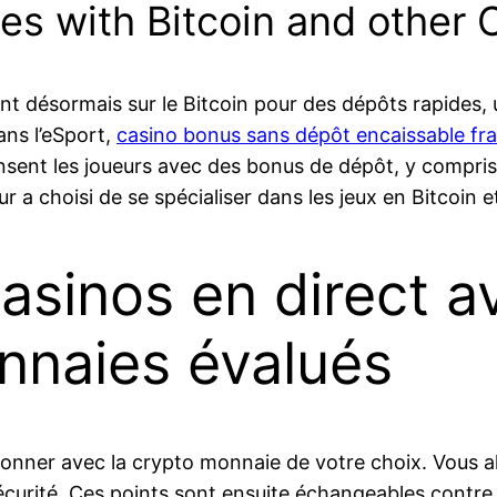
tes with Bitcoin and other
nt désormais sur le Bitcoin pour des dépôts rapides, 
dans l’eSport,
casino bonus sans dépôt encaissable fr
sent les joueurs avec des bonus de dépôt, y compris
 a choisi de se spécialiser dans les jeux en Bitcoin et
asinos en direct a
nnaies évalués
visionner avec la crypto monnaie de votre choix. Vous a
curité. Ces points sont ensuite échangeables contr