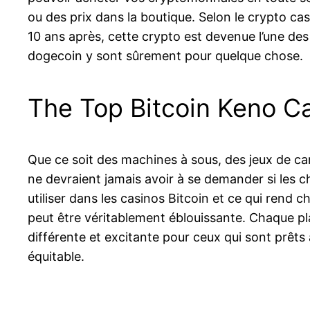
ou des prix dans la boutique. Selon le crypto c
10 ans après, cette crypto est devenue l’une des 
dogecoin y sont sûrement pour quelque chose.
The Top Bitcoin Keno C
Que ce soit des machines à sous, des jeux de cart
ne devraient jamais avoir à se demander si les 
utiliser dans les casinos Bitcoin et ce qui rend
peut être véritablement éblouissante. Chaque p
différente et excitante pour ceux qui sont prêts
équitable.