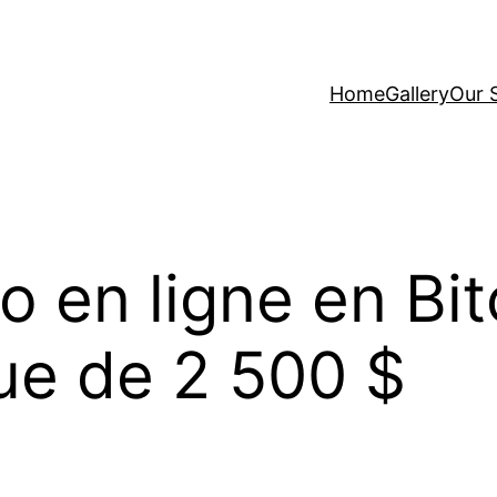
Home
Gallery
Our 
o en ligne en Bit
ue de 2 500 $