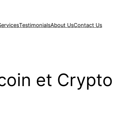
Services
Testimonials
About Us
Contact Us
coin et Crypto