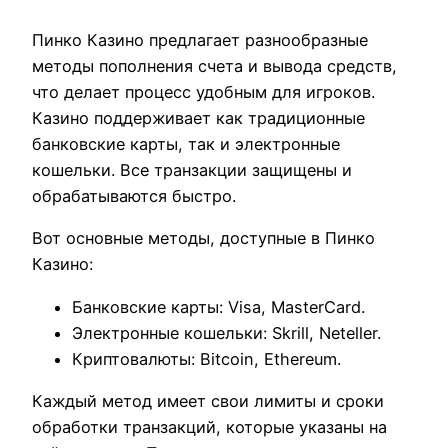
Пинко Казино предлагает разнообразные
методы пополнения счета и вывода средств,
что делает процесс удобным для игроков.
Казино поддерживает как традиционные
банковские карты, так и электронные
кошельки. Все транзакции защищены и
обрабатываются быстро.
Вот основные методы, доступные в Пинко
Казино:
Банковские карты: Visa, MasterCard.
Электронные кошельки: Skrill, Neteller.
Криптовалюты: Bitcoin, Ethereum.
Каждый метод имеет свои лимиты и сроки
обработки транзакций, которые указаны на