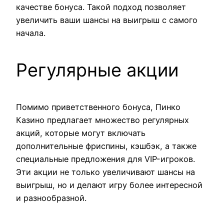
качестве бонуса. Такой подход позволяет
увеличить ваши шансы на выигрыш с самого
начала.
Регулярные акции
Помимо приветственного бонуса, Пинко
Казино предлагает множество регулярных
акций, которые могут включать
дополнительные фриспины, кэшбэк, а также
специальные предложения для VIP-игроков.
Эти акции не только увеличивают шансы на
выигрыш, но и делают игру более интересной
и разнообразной.