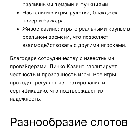
различными темами и функциями.
Настольные игры: рулетка, блэкджек,
покер и баккара.
Живое казино: игры с реальными крупье в
реальном времени, что позволяет
взаимодействовать с другими игроками.
Благодаря сотрудничеству с известными
провайдерами, Пинко Казино гарантирует
честность и прозрачность игры. Все игры
проходят регулярные тестирования и
сертификацию, что подтверждает их
надежность.
Разнообразие слотов