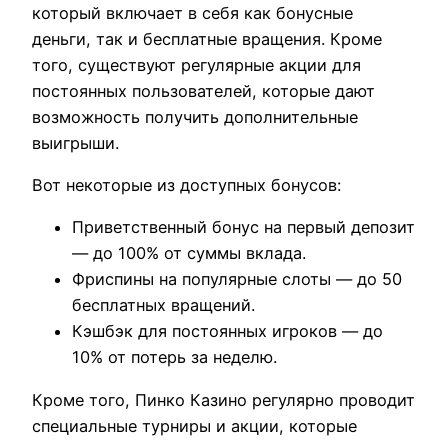
который включает в себя как бонусные
деньги, так и бесплатные вращения. Кроме
того, существуют регулярные акции для
постоянных пользователей, которые дают
возможность получить дополнительные
выигрыши.
Вот некоторые из доступных бонусов:
Приветственный бонус на первый депозит
— до 100% от суммы вклада.
Фриспины на популярные слоты — до 50
бесплатных вращений.
Кэшбэк для постоянных игроков — до
10% от потерь за неделю.
Кроме того, Пинко Казино регулярно проводит
специальные турниры и акции, которые