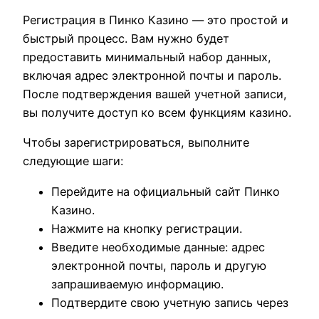
Регистрация в Пинко Казино — это простой и
быстрый процесс. Вам нужно будет
предоставить минимальный набор данных,
включая адрес электронной почты и пароль.
После подтверждения вашей учетной записи,
вы получите доступ ко всем функциям казино.
Чтобы зарегистрироваться, выполните
следующие шаги:
Перейдите на официальный сайт Пинко
Казино.
Нажмите на кнопку регистрации.
Введите необходимые данные: адрес
электронной почты, пароль и другую
запрашиваемую информацию.
Подтвердите свою учетную запись через