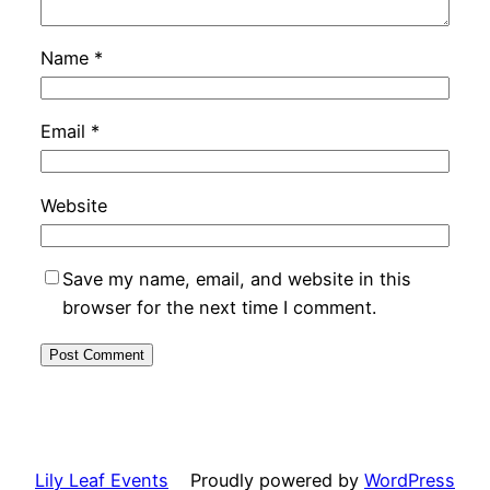
Name
*
Email
*
Website
Save my name, email, and website in this
browser for the next time I comment.
Lily Leaf Events
Proudly powered by
WordPress