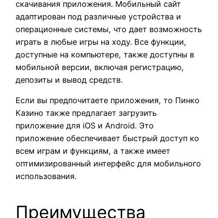
скачивания приложения. Мобильный сайт
адаптирован под различные устройства и
операционные системы, что дает возможность
играть в любые игры на ходу. Все функции,
доступные на компьютере, также доступны в
мобильной версии, включая регистрацию,
депозиты и вывод средств.
Если вы предпочитаете приложения, то Пинко
Казино также предлагает загрузить
приложение для iOS и Android. Это
приложение обеспечивает быстрый доступ ко
всем играм и функциям, а также имеет
оптимизированный интерфейс для мобильного
использования.
Преимущества