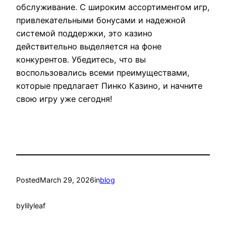
обслуживание. С широким ассортиментом игр,
привлекательными бонусами и надежной
системой поддержки, это казино
действительно выделяется на фоне
конкурентов. Убедитесь, что вы
воспользовались всеми преимуществами,
которые предлагает Пинко Казино, и начните
свою игру уже сегодня!
Posted
March 29, 2026
in
blog
by
lilyleaf