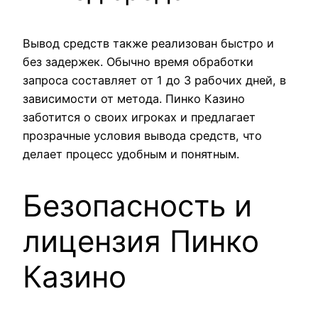
Вывод средств также реализован быстро и
без задержек. Обычно время обработки
запроса составляет от 1 до 3 рабочих дней, в
зависимости от метода. Пинко Казино
заботится о своих игроках и предлагает
прозрачные условия вывода средств, что
делает процесс удобным и понятным.
Безопасность и
лицензия Пинко
Казино