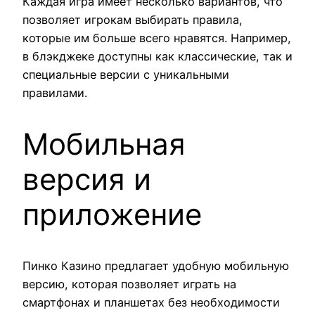
Каждая игра имеет несколько вариантов, что
позволяет игрокам выбирать правила,
которые им больше всего нравятся. Например,
в блэкджеке доступны как классические, так и
специальные версии с уникальными
правилами.
Мобильная
версия и
приложение
Пинко Казино предлагает удобную мобильную
версию, которая позволяет играть на
смартфонах и планшетах без необходимости