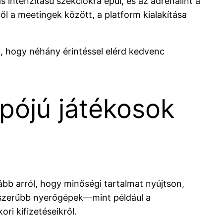
 intenzitású szekciókra épül, és az adrenalint a
ől a meetingek között, a platform kialakítása
let, hogy néhány érintéssel elérd kedvenc
pójú játékosok
ább arról, hogy minőségi tartalmat nyújtson,
épszerűbb nyerőgépek—mint például a
i kifizetéseikről.