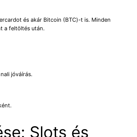
ercardot és akár Bitcoin (BTC)-t is. Minden
a feltöltés után.
ali jóváírás.
ként.
se: Slots és