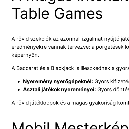
Table Games
A rövid szekciók az azonnali izgalmat nyújtó j
eredményekre vannak tervezve: a pörgetések ke
képernyőn.
A Baccarat és a Blackjack is illeszkednek a gy
Nyeremény nyerőgépeknél:
Gyors kifizeté
Asztali játékok nyereményei:
Gyors döntés
A rövid játékloopok és a magas gyakoriság komb
Mobil Mesterkép