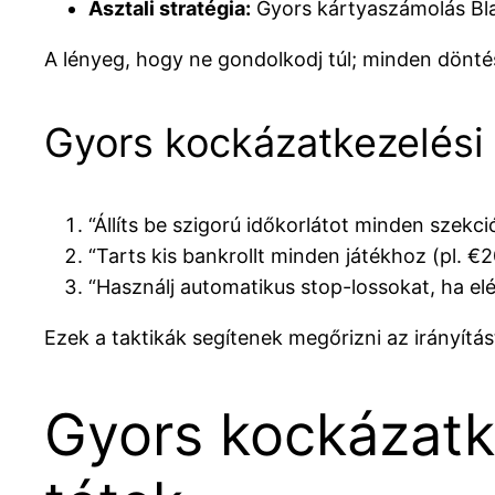
Asztali stratégia:
Gyors kártyaszámolás Blac
A lényeg, hogy ne gondolkodj túl; minden dönté
Gyors kockázatkezelési
“Állíts be szigorú időkorlátot minden szekció
“Tarts kis bankrollt minden játékhoz (pl. €2
“Használj automatikus stop-lossokat, ha el
Ezek a taktikák segítenek megőrizni az irányít
Gyors kockázatke