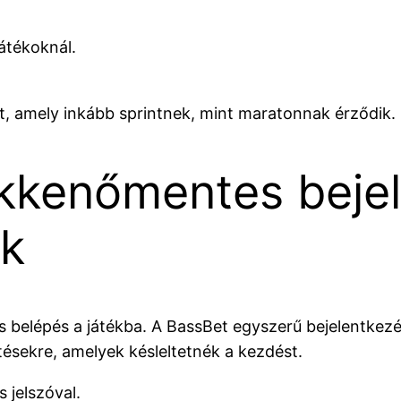
átékoknál.
 amely inkább sprintnek, mint maratonnak érződik.
ökkenőmentes beje
ek
s belépés a játékba. A BassBet egyszerű bejelentkez
ésekre, amelyek késleltetnék a kezdést.
 jelszóval.