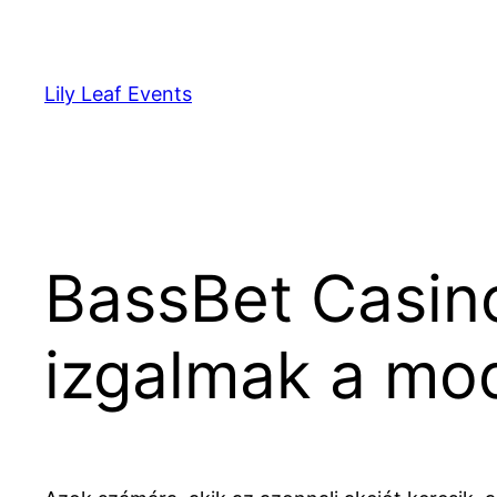
Skip
to
content
Lily Leaf Events
BassBet Casin
izgalmak a mo