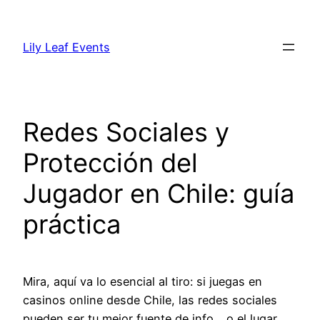
Skip
to
Lily Leaf Events
content
Redes Sociales y
Protección del
Jugador en Chile: guía
práctica
Mira, aquí va lo esencial al tiro: si juegas en
casinos online desde Chile, las redes sociales
pueden ser tu mejor fuente de info… o el lugar