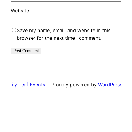
Website
Save my name, email, and website in this
browser for the next time I comment.
Lily Leaf Events
Proudly powered by
WordPress