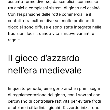
assunto forme diverse, da semplici scommesse
tra amici a complessi sistemi di gioco nei casinò.
Con l’espansione delle rotte commerciali e il
contatto tra culture diverse, molte pratiche di
gioco si sono diffuse e sono state integrate nelle
tradizioni locali, dando vita a nuove varianti e
regole.
Il gioco d’azzardo
nell’era medievale
In questo periodo, emergono anche i primi segni
di regolamentazione del gioco, con i sovrani che
cercavano di controllare l’attività per evitare frodi
e tutelare i cittadini. I giochi d’azzardo iniziarono