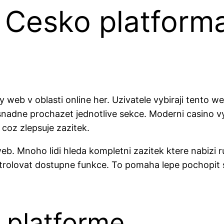
 Cesko platform
 web v oblasti online her. Uzivatele vybiraji tento w
e snadne prochazet jednotlive sekce. Moderni casi
 coz zlepsuje zazitek.
web. Mnoho lidi hleda kompletni zazitek ktere nabizi 
ontrolovat dostupne funkce. To pomaha lepe pochopi
 platforme