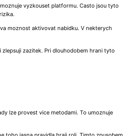
umoznuje vyzkouset platformu. Casto jsou tyto
izika.
ava moznost aktivovat nabidku. V nekterych
zlepsuji zazitek. Pri dlouhodobem hrani tyto
Vklady lze provest vice metodami. To umoznuje
me toho jasna pravidla hraji roli. Timto zpusobem