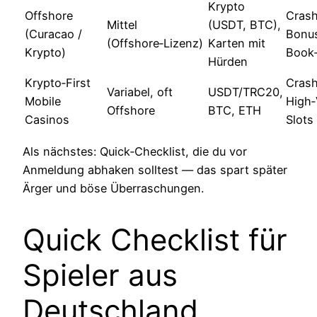
Krypto
Offshore
Cras
Mittel
(USDT, BTC),
(Curacao /
Bonus
(Offshore‑Lizenz)
Karten mit
Krypto)
Book
Hürden
Krypto‑First
Crash
Variabel, oft
USDT/TRC20,
Mobile
High‑
Offshore
BTC, ETH
Casinos
Slots
Als nächstes: Quick‑Checklist, die du vor
Anmeldung abhaken solltest — das spart später
Ärger und böse Überraschungen.
Quick Checklist für
Spieler aus
Deutschland