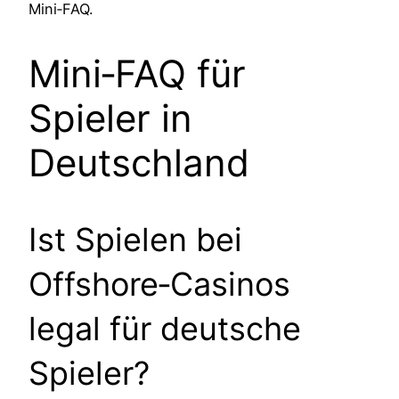
Mini‑FAQ.
Mini‑FAQ für
Spieler in
Deutschland
Ist Spielen bei
Offshore‑Casinos
legal für deutsche
Spieler?