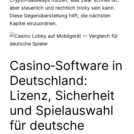
aber steuerlich und rechtlich tricky sein kann.
Diese Gegenüberstellung hilft, die nächsten
Kapitel einzuordnen.
Casino‑Software in
Deutschland:
Lizenz, Sicherheit
und Spielauswahl
für deutsche