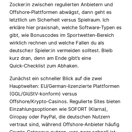
Zocker:in zwischen regulierten Anbietern und
Offshore‑Plattformen abwägst, dann geht es
letztlich um Sicherheit versus Spielraum. Ich
erkläre hier praxisnah, welche Software‑Typen es
gibt, wie Bonuscodes im Sportwetten‑Bereich
wirklich rechnen und welche Fallen du als
deutsche:r Spieler:in vermeiden solltest. Bleib
kurz dran, denn am Ende gibt’s eine
Quick‑Checklist zum Abhaken.
Zunächst ein schneller Blick auf die zwei
Hauptwelten: EU/German‑lizenzierte Plattformen
(GGL/GlüStV‑konform) versus
Offshore/Krypto‑Casinos. Regulierte Sites bieten
Einzahlungsoptionen wie SOFORT (Klarna),
Giropay oder PayPal, die deutschen Nutzern
vertraut sind, während Offshore‑Anbieter häufig
Crypto‑Gateways nutzen, was zwar schnell ist,