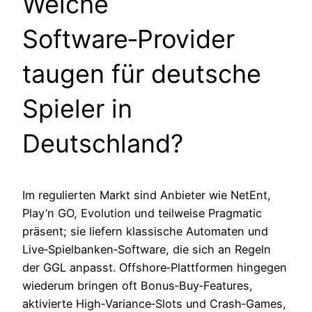
Welche
Software‑Provider
taugen für deutsche
Spieler in
Deutschland?
Im regulierten Markt sind Anbieter wie NetEnt,
Play’n GO, Evolution und teilweise Pragmatic
präsent; sie liefern klassische Automaten und
Live‑Spielbanken‑Software, die sich an Regeln
der GGL anpasst. Offshore‑Plattformen hingegen
wiederum bringen oft Bonus‑Buy‑Features,
aktivierte High‑Variance‑Slots und Crash‑Games,