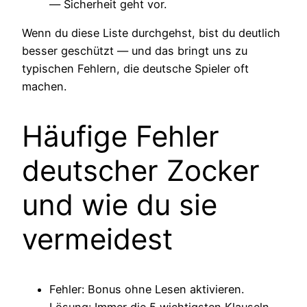
— Sicherheit geht vor.
Wenn du diese Liste durchgehst, bist du deutlich
besser geschützt — und das bringt uns zu
typischen Fehlern, die deutsche Spieler oft
machen.
Häufige Fehler
deutscher Zocker
und wie du sie
vermeidest
Fehler: Bonus ohne Lesen aktivieren.
Lösung: Immer die 5 wichtigsten Klauseln