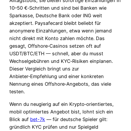
Alltagstools; sie bieten sofortige Einzahlungen in
10–50 €‑Schritten und sind bei Banken wie
Sparkasse, Deutsche Bank oder ING weit
akzeptiert. Paysafecard bleibt beliebt für
anonymere Einzahlungen, etwa wenn jemand
nicht direkt mit Konto zahlen möchte. Das
gesagt, Offshore‑Casinos setzen oft auf
USDT/BTC/ETH — schnell, aber du musst
Wechselgebühren und KYC‑Risiken einplanen.
Dieser Vergleich bringt uns zur
Anbieter‑Empfehlung und einer konkreten
Nennung eines Offshore‑Angebots, das viele
testen.
Wenn du neugierig auf ein Krypto‑orientiertes,
mobil optimiertes Angebot bist, lohnt sich ein
Blick auf
bet-7k
— für deutsche Spieler gilt:
gründlich KYC prüfen und nur Spielgeld